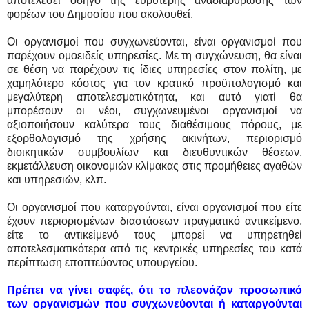
αποτελέσει οδηγό της ευρύτερης αναδιάρθρωσης των
φορέων του Δημοσίου που ακολουθεί.
Oι οργανισμοί που συγχωνεύονται, είναι οργανισμοί που
παρέχουν ομοειδείς υπηρεσίες. Mε τη συγχώνευση, θα είναι
σε θέση να παρέχουν τις ίδιες υπηρεσίες στον πολίτη, με
χαμηλότερο κόστος για τον κρατικό προϋπολογισμό και
μεγαλύτερη αποτελεσματικότητα, και αυτό γιατί θα
μπορέσουν οι νέοι, συγχωνευμένοι οργανισμοί να
αξιοποιήσουν καλύτερα τους διαθέσιμους πόρους, με
εξορθολογισμό της χρήσης ακινήτων, περιορισμό
διοικητικών συμβουλίων και διευθυντικών θέσεων,
εκμετάλλευση οικονομιών κλίμακας στις προμήθειες αγαθών
και υπηρεσιών, κλπ.
Οι οργανισμοί που καταργούνται, είναι οργανισμοί που είτε
έχουν περιορισμένων διαστάσεων πραγματικό αντικείμενο,
είτε το αντικείμενό τους μπορεί να υπηρετηθεί
αποτελεσματικότερα από τις κεντρικές υπηρεσίες του κατά
περίπτωση εποπτεύοντος υπουργείου.
Πρέπει να γίνει σαφές, ότι το πλεονάζον προσωπικό
των οργανισμών που συγχωνεύονται ή καταργούνται