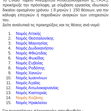
To Ενιαίο Ταμείο Ανεξάρτητα Απασχολουμένων (Ε.Τ.Α.Α.),
προκήρυξε την πρόσληψη, με σύμβαση εργασίας ιδιωτικού
δικαίου ορισμένου χρόνου ( 8 μηνών ) 150 θέσεων, για την
κάλυψη εποχικών ή παροδικών αναγκών των υπηρεσιών
του.
Δείτε αναλυτικά τις προκηρύξεις και τις θέσεις ανά νομό:
Νομός Αττικής
Νομός Θεσσαλονίκης
Νομός Μαγνησίας
Νομός Δωδεκανήσου
Νομός Φθιώτιδας
Νομός Φωκίδας
Νομός Ευβοίας
Νομός Ροδόπης
Νομός Χανιών
Νομός Ιωαννίνων
Νομός Αχαΐας
Νομός Αιτωλοκαρνανίας
Νομός Καστοριάς
Νομός Κοζάνης
Νομός Ηρακλείου
Για περισσότερες πληροφορίες απευθυνθείτε :