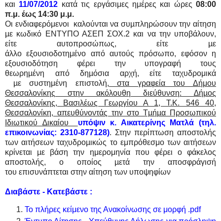
και
11/07/201
2
κατά τις εργάσιμες ημέρες και ώρες
08:00
π.μ. έως 14:30 μ.μ.
Οι ενδιαφερόμενοι καλούνται να συµπληρώσουν την αίτηση
µε κωδικό ΕΝΤΥΠΟ ΑΣΕΠ ΣΟΧ.2 και να την υποβάλουν,
είτε αυτοπροσώπως, είτε µε
άλλο εξουσιοδοτημένο από αυτούς πρόσωπο, εφόσον η
εξουσιοδότηση φέρει την υπογραφή τους
θεωρηµένη από δηµόσια αρχή, είτε ταχυδρομικά
µε συστημένη επιστολή,
στα γραφεία του Δήμου
Θεσσαλονίκης
στην ακόλουθη διεύθυνση: ∆ήµος
Θεσσαλονίκης, Βασιλέως Γεωργίου Α 1, Τ.Κ. 546
40,
Θεσσαλονίκη, απευθύνοντάς την στο Τµήµα Προσωπικού
Ιδιωτικού ∆ικαίου
υπ
όψιν κ. Αικατερίνης Ματλά
(τηλ.
επικοινωνίας: 2310-877128)
. Στην περίπτωση αποστολής
των αιτήσεων ταχυδροµικώς το εμπρόθεσμο των αιτήσεων
κρίνεται µε βάση την ημερομηνία που φέρει ο φάκελος
αποστολής, ο οποίος µετά την αποσφράγισή
του επισυνάπτεται στην αίτηση των υποψηφίων
Διαβάστε - Κατεβάστε :
Το πλήρες κείμενο της Ανακοίνωσης σε μορφή .pdf