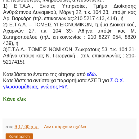
1) Ε.Τ.Α.Α., Ενιαίες Υπηρεσίες, Τμήμα Διοίκησης
Ανθρώπινου Δυναμικού, Μάρνη 22, τ.κ. 104 33, υπόψη κας
Αρ. Βαρκάρη (τηλ. επικοινωνίας:210 5217 413, 414) , ή
2) Ε.Τ.Α.Α. – ΤΟΜΕΙΣ ΥΓΕΙΟΝΟΜΙΚΩΝ, τμήμα Διοικητικού,
Αχαρνών 27, τ.κ. 104 39- Αθήνα υπόψη κας Μ.
Σωτηροπούλου (τηλ. επικοινωνίας : 210 8227 054, 8820
439), ή
3)Ε.Τ.Α.Α.- ΤΟΜΕΙΣ ΝΟΜΙΚΩΝ, Σωκράτους 53, τ.κ. 104 31-
Αθήνα υπόψη κας Ν. Γεωργακή , (τηλ. επικοινωνίας : 210-
5217415).
Κατεβάστε το έντυπο της αίτησης από
εδώ
.
Κατεβάστε τα αντίστοιχα παραρτήματα ΑΣΕΠ για
Σ.Ο.Χ.
,
γλωσσομάθειας
,
γνώσης Η/Υ
.
Κάνε κλικ
στις
9:17:00 π.μ.
Δεν υπάρχουν σχόλια:
Κοινή χρήση