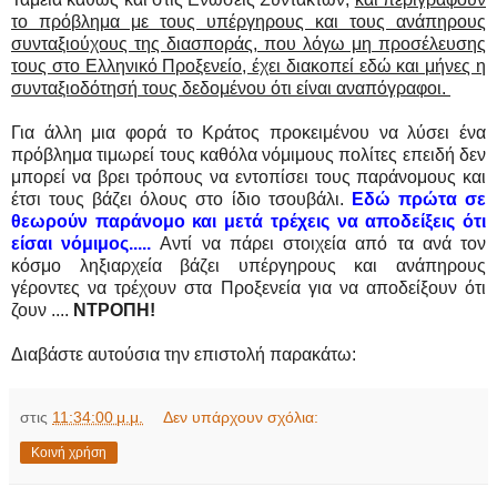
το πρόβλημα με τους υπέργηρους και τους ανάπηρους
συνταξιούχους της διασποράς, που λόγω μη προσέλευσης
τους στο Ελληνικό Προξενείο, έχει διακοπεί εδώ και μήνες η
συνταξιοδότησή τους δεδομένου ότι είναι αναπόγραφοι.
Για άλλη μια φορά το Κράτος προκειμένου να λύσει ένα
πρόβλημα τιμωρεί τους καθόλα νόμιμους πολίτες επειδή δεν
μπορεί να βρει τρόπους να εντοπίσει τους παράνομους και
έτσι
τους βάζει όλους στο ίδιο τσουβάλι.
Εδώ πρώτα σε
θεωρούν παράνομο και μετά τρέχεις να αποδείξεις ότι
είσαι νόμιμος.....
Αντί να πάρει στοιχεία από τα ανά τον
κόσμο ληξιαρχεία βάζει υπέργηρους και ανάπηρους
γέροντες να τρέχουν στα Προξενεία για να αποδείξουν ότι
ζουν ....
ΝΤΡΟΠΗ!
Διαβάστε αυτούσια την επιστολή παρακάτω:
στις
11:34:00 μ.μ.
Δεν υπάρχουν σχόλια:
Κοινή χρήση