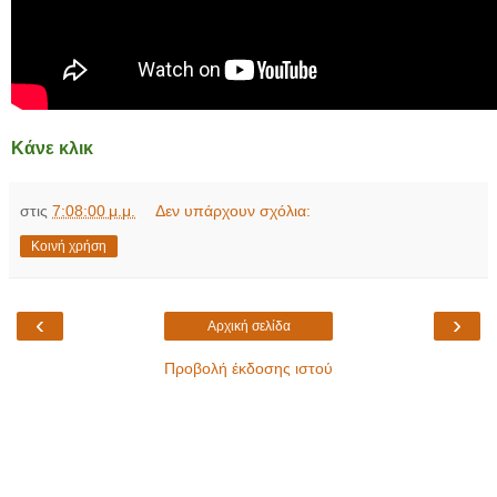
Κάνε κλικ
στις
7:08:00 μ.μ.
Δεν υπάρχουν σχόλια:
Κοινή χρήση
‹
›
Αρχική σελίδα
Προβολή έκδοσης ιστού