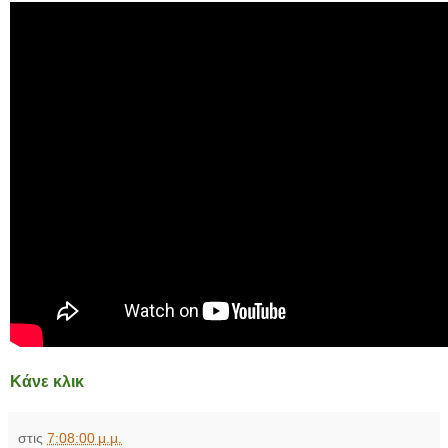
Κάνε κλικ
στις
7:08:00 μ.μ.