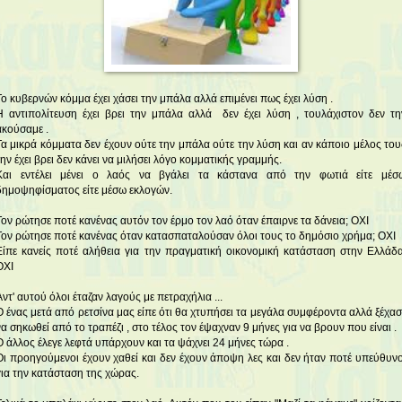
Το κυβερνών κόμμα έχει χάσει την μπάλα αλλά επιμένει πως έχει λύση .
Η αντιπολίτευση έχει βρει την μπάλα αλλά δεν έχει λύση , τουλάχιστον δεν τη
ακούσαμε .
Τα μικρά κόμματα δεν έχουν ούτε την μπάλα ούτε την λύση και αν κάποιο μέλος του
την έχει βρει δεν κάνει να μιλήσει λόγο κομματικής γραμμής.
Και εντέλει μένει ο λαός να βγάλει τα κάστανα από την φωτιά είτε μέσ
δημοψηφίσματος είτε μέσω εκλογών.
Τον ρώτησε ποτέ κανένας αυτόν τον έρμο τον λαό όταν έπαιρνε τα δάνεια; ΟΧΙ
Τον ρώτησε ποτέ κανένας όταν κατασπαταλούσαν όλοι τους το δημόσιο χρήμα; ΟΧΙ
Είπε κανείς ποτέ αλήθεια για την πραγματική οικονομική κατάσταση στην Ελλάδα
ΟΧΙ
Αντ' αυτού όλοι έταζαν λαγούς με πετραχήλια ...
Ο ένας μετά από ρετσίνα μας είπε ότι θα χτυπήσει τα μεγάλα συμφέροντα αλλά ξέχασ
να σηκωθεί από το τραπέζι , στο τέλος τον έψαχναν 9 μήνες για να βρουν που είναι .
Ο άλλος έλεγε λεφτά υπάρχουν και τα ψάχνει 24 μήνες τώρα .
Οι προηγούμενοι έχουν χαθεί και δεν έχουν άποψη λες και δεν ήταν ποτέ υπεύθυνο
για την κατάσταση της χώρας.