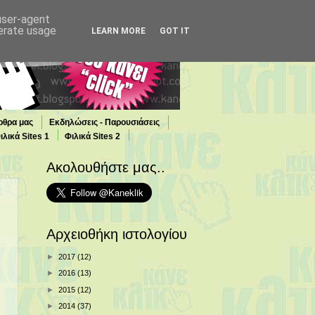
 user-agent
nerate usage
LEARN MORE
GOT IT
ρθρα μας
Εκδηλώσεις - Παρουσιάσεις
ιλικά Sites 1
Φιλικά Sites 2
Ακολουθήστε μας..
Αρχειοθήκη ιστολογίου
►
2017
(12)
►
2016
(13)
►
2015
(12)
►
2014
(37)