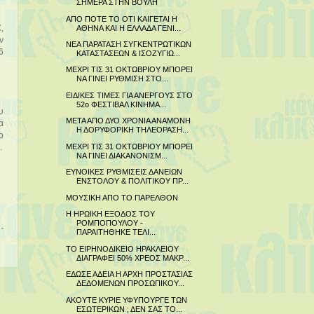
ΣΗΜΕΡΑ ΣΤΗΝ ΒΟΥΛΗ
ΑΠΟ ΠΟΤΕ ΤΟ ΟΤΙ ΚΑΙΓΕΤΑΙ Η
ΑΘΗΝΑ ΚΑΙ Η ΕΛΛΑΔΑ ΓΕΝΙ...
,
ν
ΝΕΑ ΠΑΡΑΤΑΣΗ ΣΥΓΚΕΝΤΡΩΤΙΚΩΝ
6
ΚΑΤΑΣΤΑΣΕΩΝ & ΙΣΟΖΥΓΙΩ...
ΜΕΧΡΙ ΤΙΣ 31 ΟΚΤΩΒΡΙΟΥ ΜΠΟΡΕΙ
ΝΑ ΓΙΝΕΙ ΡΥΘΜΙΣΗ ΣΤΟ...
ΕΙΔΙΚΕΣ ΤΙΜΕΣ ΓΙΑ ΑΝΕΡΓΟΥΣ ΣΤΟ
52ο ΦΕΣΤΙΒΑΛ ΚΙΝΗΜΑ...
υ
ΜΕΤΑ ΑΠΟ ΔΥΟ ΧΡΟΝΙΑ ΑΝΑΜΟΝΗ
α
Η ΔΟΡΥΦΟΡΙΚΗ ΤΗΛΕΟΡΑΣΗ...
ο
ΜΕΧΡΙ ΤΙΣ 31 ΟΚΤΩΒΡΙΟΥ ΜΠΟΡΕΙ
.
ΝΑ ΓΙΝΕΙ ΔΙΑΚΑΝΟΝΙΣΜ...
ΕΥΝΟΙΚΕΣ ΡΥΘΜΙΣΕΙΣ ΔΑΝΕΙΩΝ
ΕΝΣΤΟΛΟΥ & ΠΟΛΙΤΙΚΟΥ ΠΡ...
ΜΟΥΣΙΚΗ ΑΠΟ ΤΟ ΠΑΡΕΛΘΟΝ
Η ΗΡΩΙΚΗ ΕΞΟΔΟΣ ΤΟΥ
ΡΟΜΠΟΠΟΥΛΟΥ -
ΠΑΡΑΙΤΗΘΗΚΕ ΤΕΛΙ...
ΤΟ ΕΙΡΗΝΟΔΙΚΕΙΟ ΗΡΑΚΛΕΙΟΥ
ΔΙΑΓΡΑΦΕΙ 50% ΧΡΕΟΣ ΜΑΚΡ...
ΕΔΩΣΕ ΑΔΕΙΑ Η ΑΡΧΗ ΠΡΟΣΤΑΣΙΑΣ
ΔΕΔΟΜΕΝΩΝ ΠΡΟΣΩΠΙΚΟΥ...
ΑΚΟΥΤΕ ΚΥΡΙΕ ΥΦΥΠΟΥΡΓΕ ΤΩΝ
ΕΣΩΤΕΡΙΚΩΝ ; ΔΕΝ ΣΑΣ ΤΟ...