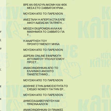
ΒΡΕ ΑΝ ΘΕΛΟΥΝ ΑΚΟΜΗ ΚΑΙ ΦΕΚ
ΜΕΣΑ ΣΤΟ ΣΑΒΒΑΤΟΚΥΡΙΑΚ...
ΜΟΥΣΙΚΗ ΑΠΟ ΤΟ ΠΑΡΕΛΘΟΝ
ΑΝΕΣΤΑΛΗ Η ΑΠΕΡΓΙΑ ΣΤΑ ΕΛΠΕ
ΑΦΟΥ ΑΔΕΙΑΣΑΝ ΤΑ ΠΡΑΤΗ...
ΜΕΙΩΣΗ ΕΚΔΡΟΜΩΝ ΑΛΛΑ ΚΑΙ
ν
ΜΑΘΗΜΑΤΑ ΤΟ ΣΑΒΒΑΤΟ ΓΙΑ
Τ...
ς
Η ΑΝΑΡΤΗΣΗ ΤΟΥ
ΠΡΟΗΓΟΎΜΕΝΟΥ ΜΗΝΑ
ω
ΜΟΥΣΙΚΗ ΑΠΟ ΤΟ ΠΑΡΕΛΘΟΝ
ΔΩΡΕΑΝ ONLINE ΕΦΑΡΜΟΓΗ
ΑΥΤΟΜΑΤΟΥ ΥΠΟΛΟΓΙΣΜΟΥ
ΠΡΟΣΤ...
ΑΝΑΚΟΙΝΩΘΗΚΑΝ ΑΠΟ ΤΟ
;
ΕΛΛΗΝΙΚΟ ΑΝΟΙΧΤΟ
ΠΑΝΕΠΙΣΤΗΜΙΟ...
ΜΟΥΣΙΚΗ ΑΠΟ ΤΟ ΠΑΡΕΛΘΟΝ
ΔΟΘΗΚΕ ΣΤΗΝ ΔΗΜΟΣΙΟΤΗΤΑ ΤΟ
ε
ΣΧΕΔΙΟ ΝΟΜΟΥ ΓΙΑ ΤΗΝ ΕΡ...
ΜΟΥΣΙΚΗ ΑΠΟ ΤΟ ΠΑΡΕΛΘΟΝ
ι
ΔΗΜΟΣΙΑ ΔΙΑΒΟΥΛΕΥΣΗ ΚΑΙ
ΠΡΑΣΙΝΑ ΑΛΟΓΑ!
ΑΝΑΚΟΙΝΩΘΗΚΑΝ ΟΙ ΠΙΝΑΚΕΣ