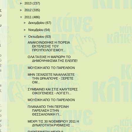
►
2013
(237)
►
2012
(335)
ς
υ
▼
2011
(486)
►
Δεκεμβρίου
(67)
υ
►
Νοεμβρίου
(54)
▼
Οκτωβρίου
(63)
ΑΝΑΚΟΙΝΩΘΗΚΕ Η ΠΟΡΕΙΑ
1
ΕΚΤΕΛΕΣΗΣ ΤΟΥ
ΠΡΟΥΠΟΛΟΓΙΣΜΟΥ...
ο
ΟΛΑ ΤΑ ΕΙΧΕ Η ΜΑΡΙΩΡΗ ΤΟ
ύ
ΔΗΜΟΨΗΦΙΣΜΑ ΤΗΣ ΕΛΕΙΠΕ!
2
ΜΟΥΣΙΚΗ ΑΠΟ ΤΟ ΠΑΡΕΛΘΟΝ
ι
ΜΗΝ ΞΕΧΑΣΕΤΕ ΝΑ ΑΛΛΑΞΕΤΕ
ΤΗΝ ΩΡΑ ΑΠΟΨΕ - ΞΕΡΕΤΕ
ΟΜ...
ι
ΣΥΜΒΑΙΝΕΙ ΚΑΙ ΣΤΙΣ ΚΑΛΥΤΕΡΕΣ
ς
ΟΙΚΟΓΕΝΕΙΕΣ - ΛΟΓΙΣΤΙ...
ΜΟΥΣΙΚΗ ΑΠΟ ΤΟ ΠΑΡΕΛΘΟΝ
.
ΠΛΑΝΑ ΑΠΟ ΤΗΝ ΠΕΡΣΙΝΗ
υ
ΠΑΡΕΛΑΣΗ ΣΤΗΝ
ΘΕΣΣΑΛΟΝΙΚΗ ΓΙ...
ο
ν
ΜΕΧΡΙ ΤΙΣ 30 ΝΟΕΜΒΡΙΟΥ 2011 Η
ΔΥΝΑΤΟΤΗΤΑ ΡΥΘΜΙΣΗΣ ...
ό
ς