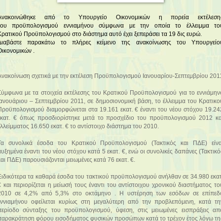
Ανακοινώθηκε από το Υπουργείο Οικονομικών η πορεία εκτέλεση
του προϋπολογισμού εννιαμήνου σύμφωνα με την οποία το έλλειμμα το
Κρατικού Προϋπολογισμού στο διάστημα αυτό έχει ξεπεράσει τα 19 δις ευρώ.
Διαβάστε παρακάτω το πλήρες κείμενο της ανακοίνωσης του Υπουργείο
Οικονομικών .
Ανακοίνωση σχετικά με την εκτέλεση Προϋπολογισμού Ιανουαρίου-Σεπτεμβρίου 201
Σύμφωνα με τα στοιχεία εκτέλεσης του Κρατικού Προϋπολογισμού για το εννιάμην
Ιανουάριου – Σεπτεμβρίου 2011, σε δημοσιονομική βάση, το έλλειμμα του Κρατικο
Προϋπολογισμού διαμορφώνεται στα 19.161 εκατ. € έναντι του νέου στόχου 19.24
εκατ. € όπως προσδιορίστηκε μετά το προσχέδιο του προϋπολογισμού 2012 κα
ελλείμματος 16.650 εκατ. € το αντίστοιχο διάστημα του 2010.
Τα συνολικά έσοδα του Κρατικού Προϋπολογισμού (Τακτικός και ΠΔΕ) είνα
αυξημένα έναντι του νέου στόχου κατά 5 εκατ. €, ενώ οι συνολικές δαπάνες (Τακτικό
και ΠΔΕ) παρουσιάζονται μειωμένες κατά 76 εκατ. €.
Ειδικότερα τα καθαρά έσοδα του τακτικού προϋπολογισμού ανήλθαν σε 34.980 εκατ
€ και περιορίζεται η μείωσή τους έναντι του αντίστοιχου χρονικού διαστήματος το
2010 σε 4,2% από 5,3% στο οκτάμηνο . Η υστέρηση των εσόδων σε επίπεδ
εννιαμήνου οφείλεται κυρίως στη μεγαλύτερη από την προβλεπόμενη, κατά τη
περίοδο σύνταξης του προϋπολογισμού, ύφεση, στις μειωμένες εισπράξεις απ
παρακράτηση φόρου εισοδήματος φυσικών προσώπων κατά το τρέχον έτος λόγω τη