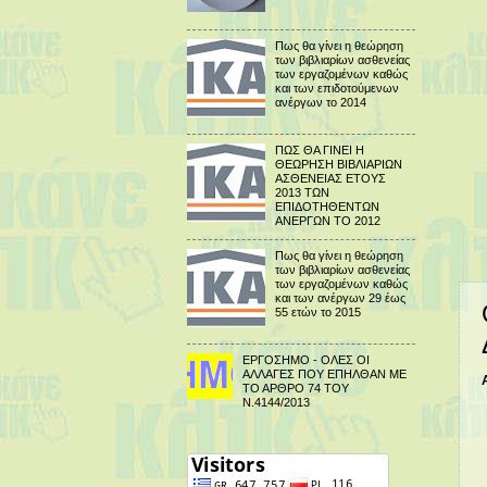
Πως θα γίνει η θεώρηση
των βιβλιαρίων ασθενείας
των εργαζομένων καθώς
και των επιδοτούμενων
ανέργων το 2014
ΠΩΣ ΘΑ ΓΙΝΕΙ Η
ΘΕΩΡΗΣΗ ΒΙΒΛΙΑΡΙΩΝ
ΑΣΘΕΝΕΙΑΣ ΕΤΟΥΣ
2013 ΤΩΝ
ΕΠΙΔΟΤΗΘΕΝΤΩΝ
ΑΝΕΡΓΩΝ ΤΟ 2012
Πως θα γίνει η θεώρηση
των βιβλιαρίων ασθενείας
των εργαζομένων καθώς
και των ανέργων 29 έως
55 ετών το 2015
ΕΡΓΟΣΗΜΟ - ΟΛΕΣ ΟΙ
ΑΛΛΑΓΕΣ ΠΟΥ ΕΠΗΛΘΑΝ ΜΕ
ΤΟ ΑΡΘΡΟ 74 ΤΟΥ
Ν.4144/2013