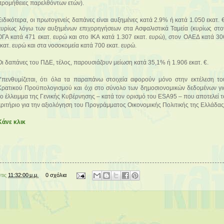
προμήθειες παρελθόντων ετών).
Ειδικότερα, οι πρωτογενείς δαπάνες είναι αυξημένες κατά 2.9% ή κατά 1.050 εκατ. €
κυρίως λόγω των αυξημένων επιχορηγήσεων στα Ασφαλιστικά Ταμεία (κυρίως στο
ΟΓΑ κατά 471 εκατ. ευρώ και στο ΙΚΑ κατά 1.307 εκατ. ευρώ), στον ΟΑΕΔ κατά 30
εκατ. ευρώ και στα νοσοκομεία κατά 700 εκατ. ευρώ.
Οι δαπάνες του ΠΔΕ, τέλος, παρουσιάζουν μείωση κατά 35,1% ή 1.906 εκατ. €.
Υπενθυμίζεται, ότι όλα τα παραπάνω στοιχεία αφορούν μόνο στην εκτέλεση το
Κρατικού Προϋπολογισμού και όχι στο σύνολο των δημοσιονομικών δεδομένων γι
το έλλειμμα της Γενικής Κυβέρνησης – κατά τον ορισμό του ESA95 – που αποτελεί τ
κριτήριο για την αξιολόγηση του Προγράμματος Οικονομικής Πολιτικής της Ελλάδας
Κάνε κλικ
στις
11:32:00 μ.μ.
0 σχόλια