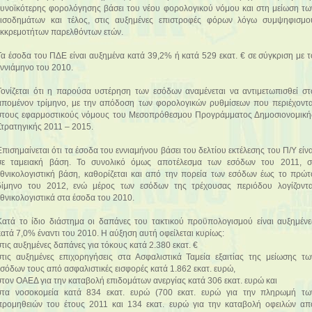
ευνοϊκότερης φορολόγησης βάσει του νέου φορολογικού νόμου και στη μείωση τω
εισοδημάτων και τέλος, στις αυξημένες επιστροφές φόρων λόγω συμψηφισμο
εκκρεμοτήτων παρελθόντων ετών.
Τα έσοδα του ΠΔΕ είναι αυξημένα κατά 39,2% ή κατά 529 εκατ. € σε σύγκριση με τ
εννιάμηνο του 2010.
Τονίζεται ότι η παρούσα υστέρηση των εσόδων αναμένεται να αντιμετωπισθεί στ
απομένον τρίμηνο, με την απόδοση των φορολογικών ρυθμίσεων που περιέχοντα
στους εφαρμοστικούς νόμους του Μεσοπρόθεσμου Προγράμματος Δημοσιονομική
Στρατηγικής 2011 – 2015.
Επισημαίνεται ότι τα έσοδα του εννιαμήνου βάσει του δελτίου εκτέλεσης του Π/Υ είνα
σε ταμειακή βάση. Το συνολικό όμως αποτέλεσμα των εσόδων του 2011, σ
εθνικολογιστική βάση, καθορίζεται και από την πορεία των εσόδων έως το πρώτ
δίμηνο του 2012, ενώ μέρος των εσόδων της τρέχουσας περιόδου λογίζοντα
εθνικολογιστικά στα έσοδα του 2010.
Κατά το ίδιο διάστημα οι δαπάνες του τακτικού προϋπολογισμού είναι αυξημένε
κατά 7,0% έναντι του 2010. H αύξηση αυτή οφείλεται κυρίως:
στις αυξημένες δαπάνες για τόκους κατά 2.380 εκατ. €
στις αυξημένες επιχορηγήσεις στα Ασφαλιστικά Ταμεία εξαιτίας της μείωσης τω
εσόδων τους από ασφαλιστικές εισφορές κατά 1.862 εκατ. ευρώ,
στον ΟΑΕΔ για την καταβολή επιδομάτων ανεργίας κατά 306 εκατ. ευρώ και
στα νοσοκομεία κατά 834 εκατ. ευρώ (700 εκατ. ευρώ για την πληρωμή τω
προμηθειών του έτους 2011 και 134 εκατ. ευρώ για την καταβολή οφειλών απ