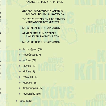
ς
ΚΑΤΑΤΑΞΗΣ ΤΩΝ ΥΠΟΨΗΦΙΩΝ
α
...
ι
ΔΕΝ ΘΑ ΚΑΤΑΒΛΗΘΟΥΝ ΣΗΜΕΡΑ
ε
ΤΑ ΠΟΛΥΤΕΚΝΙΚΑ ΕΠΙΔΟΜΑΤΑ...
ε
7 ΘΕΣΕΙΣ ΣΤΕΛΕΧΩΝ ΣΤΟ ΤΑΜΕΙΟ
ά
ΧΡΗΜΑΤΟΠΙΣΤΩΤΙΚΗΣ ΣΤΑ...
ΜΟΥΣΙΚΗ ΑΠΟ ΤΟ ΠΑΡΕΛΘΟΝ
ε
ΑΡΧΙΖΕΙ ΑΠΟ ΤΗΝ ΔΕΥΤΕΡΑ Η
ΔΙΑΔΙΚΑΣΙΑ ΡΥΘΜΙΣΗΣ ΤΩΝ...
α
ΜΟΥΣΙΚΗ ΑΠΟ ΤΟ ΠΑΡΕΛΘΟΝ
ι
►
Σεπτεμβρίου
(56)
►
Αυγούστου
(37)
►
Ιουλίου
(58)
ς
ς
►
Ιουνίου
(47)
ι
►
Μαΐου
(17)
ς
ί
►
Απριλίου
(13)
►
Μαρτίου
(18)
►
Φεβρουαρίου
(17)
υ
α
►
Ιανουαρίου
(39)
►
2010
(137)