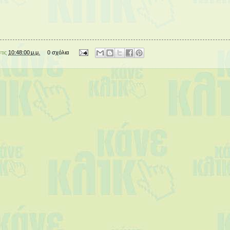
στις
10:48:00 μ.μ.
0 σχόλια