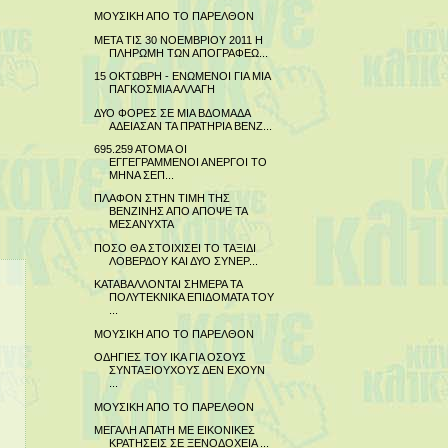
ΜΟΥΣΙΚΗ ΑΠΟ ΤΟ ΠΑΡΕΛΘΟΝ
ΜΕΤΑ ΤΙΣ 30 ΝΟΕΜΒΡΙΟΥ 2011 Η
ΠΛΗΡΩΜΗ ΤΩΝ ΑΠΟΓΡΑΦΕΩ...
15 ΟΚΤΩΒΡΗ - ΕΝΩΜΕΝΟΙ ΓΙΑ ΜΙΑ
ΠΑΓΚΟΣΜΙΑ ΑΛΛΑΓΗ
ΔΥΟ ΦΟΡΕΣ ΣΕ ΜΙΑ ΒΔΟΜΑΔΑ
ΑΔΕΙΑΣΑΝ ΤΑ ΠΡΑΤΗΡΙΑ ΒΕΝΖ...
695.259 ΑΤΟΜΑ ΟΙ
ΕΓΓΕΓΡΑΜΜΕΝΟΙ ΑΝΕΡΓΟΙ ΤΟ
ΜΗΝΑ ΣΕΠ...
ΠΛΑΦΟΝ ΣΤΗΝ ΤΙΜΗ ΤΗΣ
ΒΕΝΖΙΝΗΣ ΑΠΟ ΑΠΟΨΕ ΤΑ
ΜΕΣΑΝΥΧΤΑ
ΠΟΣΟ ΘΑ ΣΤΟΙΧΙΣΕΙ ΤΟ ΤΑΞΙΔΙ
ΛΟΒΕΡΔΟΥ ΚΑΙ ΔΥΟ ΣΥΝΕΡ...
ΚΑΤΑΒΑΛΛΟΝΤΑΙ ΣΗΜΕΡΑ ΤΑ
ΠΟΛΥΤΕΚΝΙΚΑ ΕΠΙΔΟΜΑΤΑ ΤΟΥ
...
ΜΟΥΣΙΚΗ ΑΠΟ ΤΟ ΠΑΡΕΛΘΟΝ
ΟΔΗΓΙΕΣ ΤΟΥ ΙΚΑ ΓΙΑ ΟΣΟΥΣ
ΣΥΝΤΑΞΙΟΥΧΟΥΣ ΔΕΝ ΕΧΟΥΝ
...
ΜΟΥΣΙΚΗ ΑΠΟ ΤΟ ΠΑΡΕΛΘΟΝ
ΜΕΓΑΛΗ ΑΠΑΤΗ ΜΕ ΕΙΚΟΝΙΚΕΣ
ΚΡΑΤΗΣΕΙΣ ΣΕ ΞΕΝΟΔΟΧΕΙΑ ...