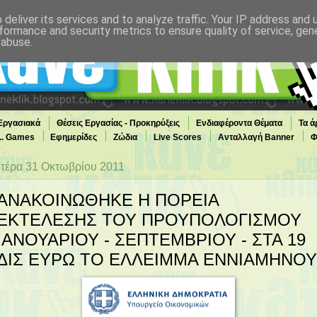
deliver its services and to analyze traffic. Your IP address and
formance and security metrics to ensure quality of service, ge
 abuse.
 Εργασιακά
Θέσεις Εργασίας - Προκηρύξεις
Ενδιαφέροντα Θέματα
Τα ά
... Games
Εφημερίδες
Ζώδια
Live Scores
Ανταλλαγή Banner
Φ
τέρα 31 Οκτωβρίου 2011
ΑΝΑΚΟΙΝΩΘΗΚΕ Η ΠΟΡΕΙΑ
ΕΚΤΕΛΕΣΗΣ ΤΟΥ ΠΡΟΥΠΟΛΟΓΙΣΜΟΥ
ΙΑΝΟΥΑΡΙΟΥ - ΣΕΠΤΕΜΒΡΙΟΥ - ΣΤΑ 19
ΔΙΣ ΕΥΡΩ ΤΟ ΕΛΛΕΙΜΜΑ ΕΝΝΙΑΜΗΝΟΥ