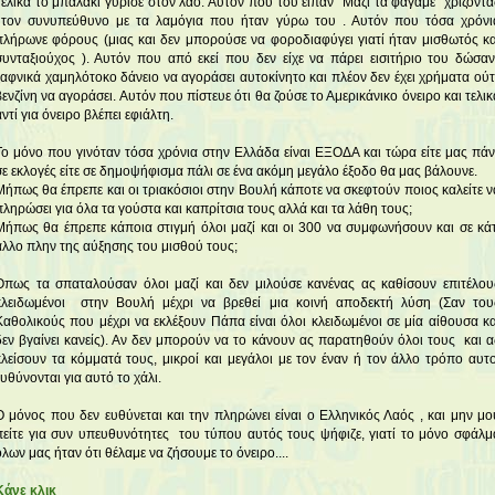
Τελικά το μπαλάκι γύρισε στον λαό. Αυτόν που του είπαν "Μαζί τα φάγαμε" χρίζοντα
τον συνυπεύθυνο με τα λαμόγια που ήταν γύρω του . Αυτόν που τόσα χρόνι
πλήρωνε φόρους (μιας και δεν μπορούσε να φοροδιαφύγει γιατί ήταν μισθωτός κα
συνταξιούχος ). Αυτόν που από εκεί που δεν είχε να πάρει εισιτήριο του δώσαν
ξαφνικά χαμηλότοκο δάνειο να αγοράσει αυτοκίνητο και πλέον δεν έχει χρήματα ούτ
βενζίνη να αγοράσει. Αυτόν που πίστευε ότι θα ζούσε το Αμερικάνικο όνειρο και τελικ
αντί για όνειρο βλέπει εφιάλτη.
Το μόνο που γινόταν τόσα χρόνια στην Ελλάδα είναι ΕΞΟΔΑ και τώρα είτε μας πάν
σε εκλογές είτε σε δημοψήφισμα πάλι σε ένα ακόμη μεγάλο έξοδο θα μας βάλουνε.
Μήπως θα έπρεπε και οι τριακόσιοι στην Βουλή κάποτε να σκεφτούν ποιος καλείτε ν
πληρώσει για όλα τα γούστα και καπρίτσια τους αλλά και τα λάθη τους;
Μήπως θα έπρεπε κάποια στιγμή όλοι μαζί και οι 300 να συμφωνήσουν και σε κάτ
άλλο πλην της αύξησης του μισθού τους;
Όπως τα σπαταλούσαν όλοι μαζί και δεν μιλούσε κανένας ας καθίσουν επιτέλου
κλειδωμένοι στην Βουλή μέχρι να βρεθεί μια κοινή αποδεκτή λύση (Σαν του
Καθολικούς που μέχρι να εκλέξουν Πάπα είναι όλοι κλειδωμένοι σε μία αίθουσα κα
δεν βγαίνει κανείς). Αν δεν μπορούν να το κάνουν ας παρατηθούν όλοι τους και α
κλείσουν τα κόμματά τους, μικροί και μεγάλοι με τον έναν ή τον άλλο τρόπο αυτο
ευθύνονται για αυτό το χάλι.
Ο μόνος που δεν ευθύνεται και την πληρώνει είναι ο Ελληνικός Λαός , και μην μο
πείτε για συν υπευθυνότητες του τύπου αυτός τους ψήφιζε, γιατί το μόνο σφάλμ
όλων μας ήταν ότι θέλαμε να ζήσουμε το όνειρο....
Κάνε κλικ