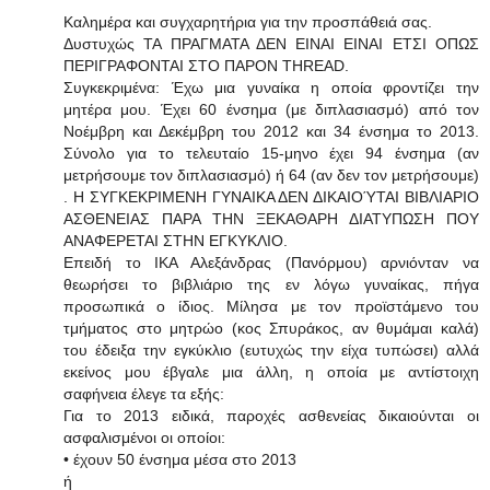
Καλημέρα και συγχαρητήρια για την προσπάθειά σας.
Δυστυχώς ΤΑ ΠΡΑΓΜΑΤΑ ΔΕΝ ΕΙΝΑΙ ΕΙΝΑΙ ΕΤΣΙ ΟΠΩΣ
ΠΕΡΙΓΡΑΦΟΝΤΑΙ ΣΤΟ ΠΑΡΟΝ THREAD.
Συγκεκριμένα: Έχω μια γυναίκα η οποία φροντίζει την
μητέρα μου. Έχει 60 ένσημα (με διπλασιασμό) από τον
Νοέμβρη και Δεκέμβρη του 2012 και 34 ένσημα το 2013.
Σύνολο για το τελευταίο 15-μηνο έχει 94 ένσημα (αν
μετρήσουμε τον διπλασιασμό) ή 64 (αν δεν τον μετρήσουμε)
. Η ΣΥΓΚΕΚΡΙΜΕΝΗ ΓΥΝΑΙΚΑ ΔΕΝ ΔΙΚΑΙΟΎΤΑΙ ΒΙΒΛΙΑΡΙΟ
ΑΣΘΕΝΕΙΑΣ ΠΑΡΑ ΤΗΝ ΞΕΚΑΘΑΡΗ ΔΙΑΤΥΠΩΣΗ ΠΟΥ
ΑΝΑΦΕΡΕΤΑΙ ΣΤΗΝ ΕΓΚΥΚΛΙΟ.
Επειδή το ΙΚΑ Αλεξάνδρας (Πανόρμου) αρνιόνταν να
θεωρήσει το βιβλιάριο της εν λόγω γυναίκας, πήγα
προσωπικά ο ίδιος. Μίλησα με τον προϊστάμενο του
τμήματος στο μητρώο (κος Σπυράκος, αν θυμάμαι καλά)
του έδειξα την εγκύκλιο (ευτυχώς την είχα τυπώσει) αλλά
εκείνος μου έβγαλε μια άλλη, η οποία με αντίστοιχη
σαφήνεια έλεγε τα εξής:
Για το 2013 ειδικά, παροχές ασθενείας δικαιούνται οι
ασφαλισμένοι οι οποίοι:
• έχουν 50 ένσημα μέσα στο 2013
ή