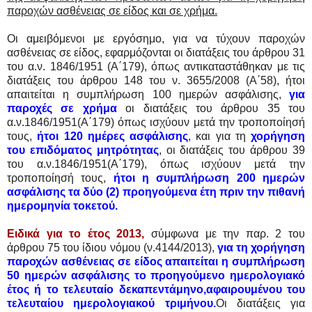
παροχών ασθένειας σε είδος και σε χρήμα.
Οι αμειβόμενοι με εργόσημο, για να τύχουν παροχών
ασθένειας σε είδος, εφαρμόζονται οι διατάξεις του άρθρου 31
του α.ν. 1846/1951 (Α΄179), όπως αντικαταστάθηκαν με τις
διατάξεις του άρθρου 148 του ν. 3655/2008 (Α΄58), ήτοι
απαιτείται η συμπλήρωση 100 ημερών ασφάλισης,
για
παροχές σε χρήμα
οι διατάξεις του άρθρου 35 του
α.ν.1846/1951(Α΄179) όπως ισχύουν μετά την τροποποίησή
τους,
ήτοι 120 ημέρες ασφάλισης
, και για τη
χορήγηση
του επιδόματος μητρότητας
, οι διατάξεις του άρθρου 39
του α.ν.1846/1951(Α΄179), όπως ισχύουν μετά την
τροποποίησή τους,
ήτοι η συμπλήρωση 200 ημερών
ασφάλισης τα δύο (2) προηγούμενα έτη πριν την πιθανή
ημερομηνία τοκετού.
Ειδικά για το έτος 2013,
σύμφωνα με την παρ. 2 του
άρθρου 75 του ίδιου νόμου (ν.4144/2013),
για τη χορήγηση
παροχών ασθένειας σε είδος απαιτείται η συμπλήρωση
50 ημερών ασφάλισης το προηγούμενο ημερολογιακό
έτος ή το τελευταίο δεκαπεντάμηνο,αφαιρουμένου του
τελευταίου ημερολογιακού τριμήνου.
Οι διατάξεις για