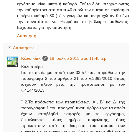
εργόσημο, είναι μικτό ή καθαρό. Τούτο διότι, πληρώνοντας
την καθαρίστρια στο σπίτι 40 ευρώ την ημέρα σε εργόσημο
( πέρνει καθαρά 30 ) δεν γνωρίζω και ανησυχώ αν θα έχει
την δυνατότητα να θεωρήσει το βιβλιάριο ασθενείας.
Ευχαριστώ για την απάντηση.
Απάντηση
Απαντήσεις
Κάνε κλικ
18 Ιουλίου 2013 στις 11:48 μ.μ.
Καλησπέρα
Για το περίφημο ποσό των 33,57 σας παραθέτω την
παράγραφο 2 του άρθρου 21 του ν.3863/2010 όπως
ισχύουν πλέον μετά την τροποποίηση με τον
ν.4144/2013.
" 2.Τα πρόσωπα των περιπτώσεων Α΄, Β΄ και Δ' της
παραγράφου 1 του προηγούμενου άρθρου για τα οποία
έχουν καταβληθεί εισφορές με το εργόσημο,
δικαιώνονται τόσες ημέρες ασφάλισης, όσες
προκύπτουν από τη διαίρεση του ποσού των
ασφαλιστικών εισφορών που έχει παρακρατηθεί μέσω