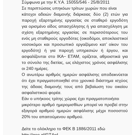
Σύμφωνα με την Κ.Υ.Α. 15055/546 - 25/8/2011
Σε περιπτώσεις υπηκόων τρίτων χωρών που είναι
κάτοχοι αδειών διαμονής διάρκειας δύο (2) ετών για
παροχή εξαρτημένης εργασίας σε σταθερό εργοδότη
για ορισμένο είδος απασχόλησης ή για απασχόληση με
σχέση εξαρτημένης εργασίας σε περισσότερους του
ενός μη σταθερούς εργοδότες (οικοδόμοι, αποκλειστικοί
νοσοκόμοι και προσωπικό εργαζόμενο κατ’ οίκον του
εργοδότη) ή για παροχή υπηρεσιών ή έργου, και
ασφαλίζονται στο ΙΚΑ− ΕΤΑΜ, ορίζεται, αθροιστικά για
το σύνολο της διετίας, ως ελάχιστος χρόνος ασφάλισης
οι 240 ημέρες.
Ο ανωτέρω αριθμός ημερών ασφάλισης αποδεικνύεται
ότι έχει πραγματοποιηθεί στο χρονικό διάστημα ισχύος
της άδειας διαμονής τους από βεβαίωση του οικείου
ασφαλιστικού φορέα.
Εάν ο υπήκοος τρίτης χώρας έχει πραγματοποιήσει
μικρότερο αριθμό ημερομισθίων μπορεί να προβεί στην
εξαγορά αριθμού ημερών ασφάλισης μέχρι ποσοστού
20% του απαιτούμενου αριθμού.
Δείτε το ολόκληρο το ΦΕΚ B 1886/2011 εδώ
http://goo.gl/GT4wL