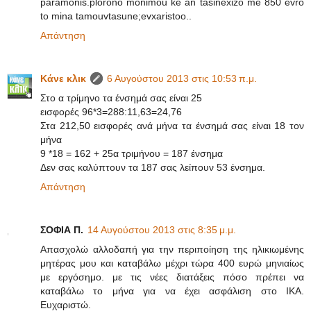
paramonis.plorono monimou ke an tasinexizo me 850 evro
to mina tamouvtasune;evxaristoo..
Απάντηση
Κάνε κλικ
6 Αυγούστου 2013 στις 10:53 π.μ.
Στο α τρίμηνο τα ένσημά σας είναι 25
εισφορές 96*3=288:11,63=24,76
Στα 212,50 εισφορές ανά μήνα τα ένσημά σας είναι 18 τον
μήνα
9 *18 = 162 + 25α τριμήνου = 187 ένσημα
Δεν σας καλύπτουν τα 187 σας λείπουν 53 ένσημα.
Απάντηση
ΣΟΦΙΑ Π.
14 Αυγούστου 2013 στις 8:35 μ.μ.
Απασχολώ αλλοδαπή για την περιποίηση της ηλικιωμένης
μητέρας μου και καταβάλω μέχρι τώρα 400 ευρώ μηνιαίως
με εργόσημο. με τις νέες διατάξεις πόσο πρέπει να
καταβάλω το μήνα για να έχει ασφάλιση στο ΙΚΑ.
Ευχαριστώ.