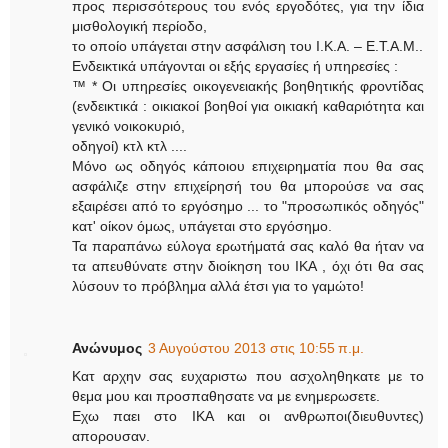
προς περισσότερους του ενός εργοδότες, για την ίδια
μισθολογική περίοδο,
το οποίο υπάγεται στην ασφάλιση του Ι.Κ.Α. – Ε.Τ.Α.Μ..
Ενδεικτικά υπάγονται οι εξής εργασίες ή υπηρεσίες :
™ * Οι υπηρεσίες οικογενειακής βοηθητικής φροντίδας
(ενδεικτικά : οικιακοί βοηθοί για οικιακή καθαριότητα και
γενικό νοικοκυριό,
οδηγοί) κτλ κτλ ....
Μόνο ως οδηγός κάποιου επιχειρηματία που θα σας
ασφάλιζε στην επιχείρησή του θα μπορούσε να σας
εξαιρέσει από το εργόσημο ... το "προσωπικός οδηγός"
κατ' οίκον όμως, υπάγεται στο εργόσημο.
Τα παραπάνω εύλογα ερωτήματά σας καλό θα ήταν να
τα απευθύνατε στην διοίκηση του ΙΚΑ , όχι ότι θα σας
λύσουν το πρόβλημα αλλά έτσι για το γαμώτο!
Ανώνυμος
3 Αυγούστου 2013 στις 10:55 π.μ.
Κατ αρχην σας ευχαριστω που ασχοληθηκατε με το
θεμα μου και προσπαθησατε να με ενημερωσετε.
Εχω παει στο ΙΚΑ και οι ανθρωποι(διευθυντες)
απορουσαν.