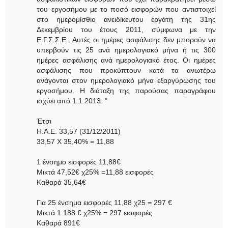
του εργοσήμου με το ποσό εισφορών που αντιστοιχεί
στο ημερομίσθιο ανειδίκευτου εργάτη της 31ης
Δεκεμβρίου του έτους 2011, σύμφωνα με την
Ε.Γ.Σ.Σ.Ε.. Αυτές οι ημέρες ασφάλισης δεν μπορούν να
υπερβούν τις 25 ανά ημερολογιακό μήνα ή τις 300
ημέρες ασφάλισης ανά ημερολογιακό έτος. Οι ημέρες
ασφάλισης που προκύπτουν κατά τα ανωτέρω
ανάγονται στον ημερολογιακό μήνα εξαργύρωσης του
εργοσήμου. Η διάταξη της παρούσας παραγράφου
ισχύει από 1.1.2013. "
Έτσι
Η.Α.Ε. 33,57 (31/12/2011)
33,57 Χ 35,40% = 11,88
1 ένσημο εισφορές 11,88€
Μικτά 47,52€ χ25% =11,88 εισφορές
Καθαρά 35,64€
Για 25 ένσημα εισφορές 11,88 χ25 = 297 €
Μικτά 1.188 € χ25% = 297 εισφορές
Καθαρά 891€