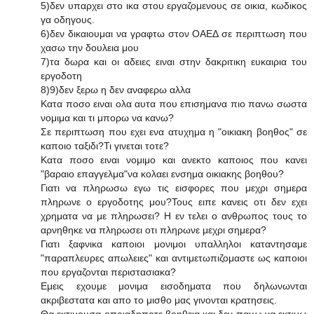
5)δεν υπαρχει στο ικα στου εργαζομενους σε οικια, κωδικος
γα οδηγους.
6)δεν δικαιουμαι να γραφτω στον ΟΑΕΔ σε περιπτωση που
χασω την δουλεια μου
7)τα δωρα και οι αδειες ειναι στην δακριτικη ευκαιρια του
εργοδοτη
8)9)δεν ξερω η δεν αναφερω αλλα
Κατα ποσο ειναι ολα αυτα που επισημανα πιο πανω σωστα
νομιμα και τι μπορω να κανω?
Σε περιπτωση που εχει ενα ατυχημα η "οικιακη βοηθος" σε
καποιο ταξιδι?Τι γινεται τοτε?
Κατα ποσο ειναι νομιμο και ανεκτο καποιος που κανει
"βαραιο επαγγελμα"να κολαει ενσημα οικιακης βοηθου?
Γιατι να πληρωσω εγω τις εισφορες που μεχρι σημερα
πληρωνε ο εργοδοτης μου?Τους ειπε κανεις οτι δεν εχει
χρηματα να με πληρωσει? Η εν τελει ο ανθρωπος τους το
αρνηθηκε να πληρωσει οτι πληρωνε μεχρι σημερα?
Γιατι ξαφνικα καποιοι μονιμοι υπαλληλοι καταντησαμε
"παραπλευρες απωλειες" και αντιμετωπιζομαστε ως καποιοι
που εργαζονται περιστασιακα?
Εμεις εχουμε μονιμα εισοδηματα που δηλωνωνται
ακριβεστατα και απο το μισθο μας γινονται κρατησεις.