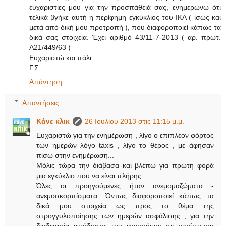
ευχαριστίες μου για την προσπάθειά σας, ενημερώνω ότι
τελικά βγήκε αυτή η περίφημη εγκύκλιος του ΙΚΑ ( ίσως και
μετά από δική μου προτροπή ), που διαφοροποιεί κάπως τα
δικά σας στοιχεία. Έχει αριθμό 43/11-7-2013 ( αρ. πρωτ.
Α21/449/63 )
Ευχαριστώ και πάλι
Γ.Σ.
Απάντηση
Απαντήσεις
Κάνε κλικ
26 Ιουλίου 2013 στις 11:15 μ.μ.
Ευχαριστώ για την ενημέρωση , λίγο ο επιπλέον φόρτος
των ημερών λόγο taxis , λίγο το θέρος , με άφησαν
πίσω στην ενημέρωση...
Μόλις τώρα την διάβασα και βλέπω για πρώτη φορά
μια εγκύκλιο που να είναι πλήρης.
Όλες οι προηγούμενες ήταν ανεμομαζώματα -
ανεμοσκορπίσματα. Όντως διαφοροποιεί κάπως τα
δικά μου στοιχεία ως προς το θέμα της
στρογγυλοποίησης των ημερών ασφάλισης , για την
διαδικασία απόδοσης του εργοσήμου σε περίπτωση