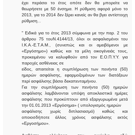
έχει περάσει το έτος οπότε δεν θα μπορείτε να
θεωρήσετε με 50 ένσημα. Η ρύθμιση αφορά μόνο το
2013, για το 2014 δεν ξέρει κανείς αν θα βγει αντίστοιχη
ρύθμιση...
" Ειδικά για το έτος 2013 σύμφωνα με την παρ. 2 του
άρθρου 75 τουΝ.4144/13, όλοι οι ασφαλισμένοι του
Ι.Κ.Α.-Ε.Τ.Α.Μ., (συνεπώς και οι αμειβόμενοι με
«Εργόσημο») καθώς και τα μέλη οικογένειάς τους,
προκειμένου να καλυφθούν από τον Ε.Ο.Π.Υ.Υ. για
παροχές ασθένειας σε
είδος, απαιτείται η συμπλήρωση των πενήντα (50)
ημερών ασφάλισης, εφαρμοζομένων των διατάξεων
περί ασφάλισης βάσει δεκαπενταμήνου.
Για την συμπλήρωση των πενήντα (50) ημερών
ασφάλισης λαμβάνονται υπόψη αποκλειστικά ημέρες
ασφάλισης που προκύπτουν από εξαργυρωμένα μετά
την 01.01.2013 «Εργόσημα» ( υπολογισμός ημερών
ασφάλισης χωρίς διπλασιασμό) καθώς και
οποιοσδήποτε άλλος χρόνος ασφάλισης εκτός
«Εργοσήμου».