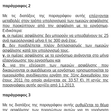
παράγραφος 2
Με τις διατάξεις της παραγράφου αυτής
επέρχονται
μεταβολές στον τρόπο υπολογισμού των ημερών ασφάλισης
που προκύπτουν από την ασφάλιση με το εργόσημο
.
Ειδικότερα:
α.
οι ημέρες ασφάλισης δεν μπορούν να υπερβαίνουν τις 25
ανά ημερολογιακό μήνα ή τις 300 ανά έτος,
β.
δεν προβλέπεται πλέον διπλασιασμός των ημερών
ασφάλισης κατά τον υπολογισμό τους,
γ.
οι ημέρες ασφάλισης με το εργόσημο ανάγονται στο μήνα
εξαργύρωσης του εργοσήμου και
δ.
για την εξεύρεση των ημερών ασφάλισης που
δικαιώνονται οι αμειβόμενοι με εργόσημο χρησιμοποιείται το
ημερομίσθιο ανειδίκευτου εργάτη της 31ης Δεκεμβρίου του
έτους 2011 (το οποίο ανέρχεται σε 33,57 €). Η ισχύς της
παραγράφου αυτής αρχίζει από 1.1.2013.
παράγραφος 3
Με τις διατάξεις της παραγράφου αυτής
ρυθμίζεται το θέμα
της ασφάλισης των προσώπων αυτών για τη χορήγηση