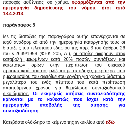
παροχές ασθένειας σε χρήμα,
εφαρμόζονται από την
ημερομηνία δημοσίευσης του νόμου, ήτοι από
18.4.2013
.
παράγραφος 5
Με τις διατάξεις της παραγράφου αυτής επανέρχονται σε
ισχύ αναδρομικά από την ημερομηνία κατάργησής τους οι
διατάξεις του τελευταίου εδαφίου της παρ. 3 του άρθρου 26
του ν.2639/1998 (ΦΕΚ 205, Α΄),
οι οποίες αφορούν στην
καταβολή μειωμένων κατά 20% ποσών συντάξεων και
κατωτάτων ορίων στην περίπτωση του οικιακού
προσωπικού που ασφαλίζεται με αποδοχές μικρότερες του
ημερομισθίου του ανειδίκευτου εργάτη για χρονικό διάστημα
μεγαλύτερο του ενός πέμπτου του κατά περίπτωση
απαιτούμενου χρόνου για θεμελίωση συνταξιοδοτικού
δικαιώματος.
Οι εκκρεμείς αιτήσεις συνταξιοδότησης
κρίνονται με το καθεστώς που ίσχυε κατά την
ημερομηνία υποβολής της αίτησης για
συνταξιοδότηση.
Κατεβάστε ολόκληρο το κείμενο της εγκυκλίου από
εδώ