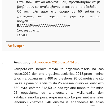
Ηταν πολυ θετικοι απεναντι μου, προσπαθησαν να με
βοηθησουν και αντιλαμβανονται και αυτοι το αδιεξοδο.
Οδηγος, ολη μερα στο δρομο με 50 ταξιδα το
χρονο,πως ειναι νομιμο να μην εχει ενσημα
οδηγου.............
ΕΛΛΑΔΑΡΑΑΑΑΑΑΑΑΑΑΑΑΑΑΑΑΑΑ
Σας ευχαριστω
ΣΩΦΕΡ
Απάντηση
Ανώνυμος
5 Αυγούστου 2013 στις 4:34 μ.μ.
kalispera.exo berdvti mavta ta ergosima.taitela na sas
rotiso.2012 den exo ergosima.qsekinisa 2013.proto trimino
telos martio.ana mina 480 evro.esfores 96.00.metrisane sto
ika ke eipane oti andistixi sta 25 ensima.iounio ke ioulio exo
850 evro. esfores 212,50 ke edo vgalane mono to 6to mina
25 eegosiama.mou ananeosane to vivliario.alla den
katalava sinolika posa ergosima exo ke pos metrane;telos
ianouriou xriazome 240 ensima ia ananneosia tis adias