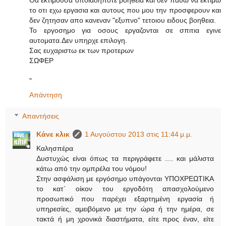
Θα εκτιμουσα οποιαδηποτε βοηθεια και δεν παυω να εκτιμω
το οτι εχω εργασια και αυτους που μου την προσφερουν και
δεν ζητησαν απο κανεναν "εξυπνο" τετοιου ειδους βοηθεια.
Το εργοσημο για οσους εργαζονται σε σπιτια εγινε
αυτοματα.Δεν υπηρχε επιλογη.
Σας ευχαριστω εκ των προτερων
ΣΩΦΕΡ
"
Απάντηση
Απαντήσεις
Κάνε κλικ
1 Αυγούστου 2013 στις 11:44 μ.μ.
Καλησπέρα
Δυστυχώς είναι όπως τα περιγράφετε .... και μάλιστα
κάτω από την ομπρέλα του νόμου!
Στην ασφάλιση με εργόσημο υπάγονται ΥΠΟΧΡΕΩΤΙΚΑ
το κατ΄ οίκον του εργοδότη απασχολούμενο
προσωπικό που παρέχει εξαρτημένη εργασία ή
υπηρεσίες, αμειβόμενο με την ώρα ή την ημέρα, σε
τακτά ή μη χρονικά διαστήματα, είτε προς έναν, είτε