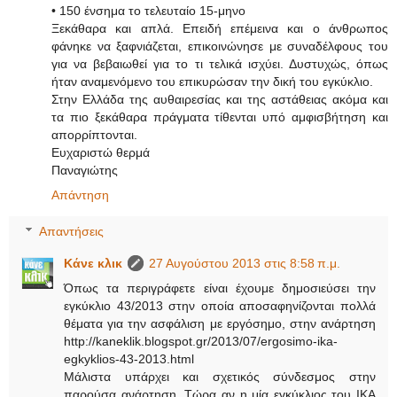
• 150 ένσημα το τελευταίο 15-μηνο
Ξεκάθαρα και απλά. Επειδή επέμεινα και ο άνθρωπος
φάνηκε να ξαφνιάζεται, επικοινώνησε με συναδέλφους του
για να βεβαιωθεί για το τι τελικά ισχύει. Δυστυχώς, όπως
ήταν αναμενόμενο του επικυρώσαν την δική του εγκύκλιο.
Στην Ελλάδα της αυθαιρεσίας και της αστάθειας ακόμα και
τα πιο ξεκάθαρα πράγματα τίθενται υπό αμφισβήτηση και
απορρίπτονται.
Ευχαριστώ θερμά
Παναγιώτης
Απάντηση
Απαντήσεις
Κάνε κλικ
27 Αυγούστου 2013 στις 8:58 π.μ.
Όπως τα περιγράφετε είναι έχουμε δημοσιεύσει την
εγκύκλιο 43/2013 στην οποία αποσαφηνίζονται πολλά
θέματα για την ασφάλιση με εργόσημο, στην ανάρτηση
http://kaneklik.blogspot.gr/2013/07/ergosimo-ika-
egkyklios-43-2013.html
Μάλιστα υπάρχει και σχετικός σύνδεσμος στην
παρούσα ανάρτηση. Τώρα αν η μία εγκύκλιος του ΙΚΑ