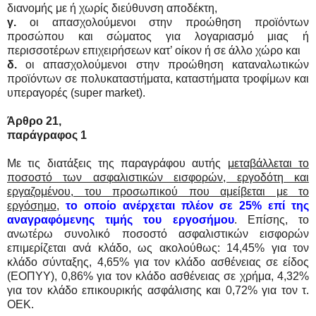
διανομής με ή χωρίς διεύθυνση αποδέκτη,
γ.
οι απασχολούμενοι στην προώθηση προϊόντων
προσώπου και σώματος για λογαριασμό μιας ή
περισσοτέρων επιχειρήσεων κατ’ οίκον ή σε άλλο χώρο και
δ.
οι απασχολούμενοι στην προώθηση καταναλωτικών
προϊόντων σε πολυκαταστήματα, καταστήματα τροφίμων και
υπεραγορές (super market).
Άρθρο 21,
παράγραφος 1
Με τις διατάξεις της παραγράφου αυτής
μεταβάλλεται το
ποσοστό των ασφαλιστικών εισφορών, εργοδότη και
εργαζομένου, του προσωπικού που αμείβεται με το
εργόσημο
,
το οποίο ανέρχεται πλέον σε 25% επί της
αναγραφόμενης τιμής του εργοσήμου
. Επίσης, το
ανωτέρω συνολικό ποσοστό ασφαλιστικών εισφορών
επιμερίζεται ανά κλάδο, ως ακολούθως: 14,45% για τον
κλάδο σύνταξης, 4,65% για τον κλάδο ασθένειας σε είδος
(ΕΟΠΥΥ), 0,86% για τον κλάδο ασθένειας σε χρήμα, 4,32%
για τον κλάδο επικουρικής ασφάλισης και 0,72% για τον τ.
ΟΕΚ.