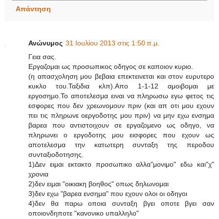
Απάντηση
Ανώνυμος
31 Ιουλίου 2013 στις 1:50 π.μ.
Γεια σας.
Εργαζομαι ως προσωπικος οδηγος σε καποιον κυριο.
(η απασχοληση μου βεβαια επεκτεινεται και στον ευρυτερο
κυκλο του.Ταξιδια κλπ).Απο 1-1-12 αμοιβομαι με
εργοσημο.Το αποτελεσμα ειναι να πληρωσω εγω φετος τις
εσφορες που δεν χρεωνομουν πριν (και απ οτι μου εχουν
πει τις πληρωνε οεργοδοτης μου πριν) να μην εχω ενσημα
βαρεα που αντιστοιχουν σε εργαζομενο ως οδηγο, να
πληρωνει ο εργοδοτης μου εισφορες που εχουν ως
αποτελεσμα την κατωτερη συνταξη της περοδου
συνταξιοδοτησης.
1)Δεν ειμαι εκτακτο προσωπικο αλλα"μονιμο" εδω και"χ"
χρονια
2)δεν ειμαι "οικιακη βοηθος" οπως δηλωνομαι
3)δεν εχω "βαρεα ενσημα" που εχουν ολοι οι οδηγοι
4)δεν θα παρω οποια συνταξη βγει οποτε βγει σαν
οποιονδηποτε "κανονικο υπαλληλο"