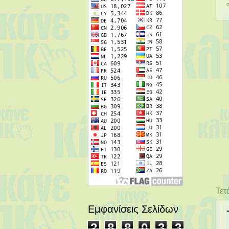
Τετ
Εμφανίσεις Σελίδων
2
8
8
0
3
3