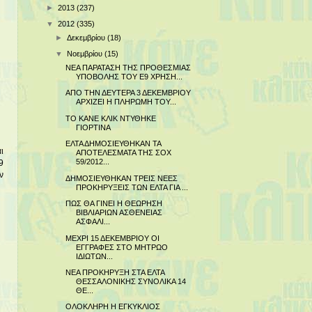
►
2013
(237)
▼
2012
(335)
►
Δεκεμβρίου
(18)
▼
Νοεμβρίου
(15)
ΝΕΑ ΠΑΡΑΤΑΣΗ ΤΗΣ ΠΡΟΘΕΣΜΙΑΣ
ΥΠΟΒΟΛΗΣ ΤΟΥ Ε9 ΧΡΗΣΗ...
ΑΠΟ ΤΗΝ ΔΕΥΤΕΡΑ 3 ΔΕΚΕΜΒΡΙΟΥ
ΑΡΧΙΖΕΙ Η ΠΛΗΡΩΜΗ ΤΟΥ...
ΤΟ ΚΑΝΕ ΚΛΙΚ ΝΤΥΘΗΚΕ
ΓΙΟΡΤΙΝΑ
ΕΛΤΑ ΔΗΜΟΣΙΕΥΘΗΚΑΝ ΤΑ
ι
ΑΠΟΤΕΛΕΣΜΑΤΑ ΤΗΣ ΣΟΧ
59/2012...
9
ν
ΔΗΜΟΣΙΕΥΘΗΚΑΝ ΤΡΕΙΣ ΝΕΕΣ
ΠΡΟΚΗΡΥΞΕΙΣ ΤΩΝ ΕΛΤΑ ΓΙΑ ...
ΠΩΣ ΘΑ ΓΙΝΕΙ Η ΘΕΩΡΗΣΗ
ΒΙΒΛΙΑΡΙΩΝ ΑΣΘΕΝΕΙΑΣ
ΑΣΦΑΛΙ...
ΜΕΧΡΙ 15 ΔΕΚΕΜΒΡΙΟΥ ΟΙ
ΕΓΓΡΑΦΕΣ ΣΤΟ ΜΗΤΡΩΟ
ΙΔΙΩΤΩΝ...
ΝΕΑ ΠΡΟΚΗΡΥΞΗ ΣΤΑ ΕΛΤΑ
ΘΕΣΣΑΛΟΝΙΚΗΣ ΣΥΝΟΛΙΚΑ 14
ΘΕ...
ΟΛΟΚΛΗΡΗ Η ΕΓΚΥΚΛΙΟΣ