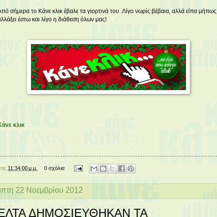
Από σήμερα το Κάνε κλικ έβαλε τα γιορτινά του .Λίγο νωρίς βέβαια, αλλά είπα μήπως
αλλάξει έστω και λίγο η διάθεση όλων μας!
Κάνε κλικ
στις
11:34:00 μ.μ.
0 σχόλια
πτη 22 Νοεμβρίου 2012
ΕΛΤΑ ΔΗΜΟΣΙΕΥΘΗΚΑΝ ΤΑ