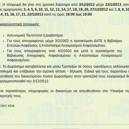
2. Η πληρωμή θα γίνει στο χρονικό διάστημα από
3/12/2012
μέχρι
22/1/2013
, κατ
τις ημερομηνίες
3, 4, 5, 6, 10, 11, 12, 13, 14, 17, 18, 19, 20, 27/12/2012
και 3
, 8, 9, 1
14, 15, 16, 17, 21, 22/1/2013
κατά τις ώρες
16:00 έως 19:00
.
Δικαιολογητικά πληρωμής:
Αστυνομική Ταυτότητα ή Διαβατήριο
Για τους απογραφέντες μέχρι 3/2/2002 η προσκόμιση ΔΑΤΕ ή Βιβλιάριο
Εντολών Ασφάλισης ή Απόσπασμα Λογαριασμού Ασφαλισμένου.
Για τους απογραφέντες από 4/2/2002 και μετά η προσκόμιση της
Βεβαίωσης Απογραφής Ασφαλισμένου ή Απόσπασμα Λογαριασμού
Ασφαλισμένου.
3. Το Δωρόσημο καταβάλλεται και μέσω Τραπεζών σε όσους οικοδόμους εκδήλωσα
επιθυμία και υπέβαλαν την σχετική αίτηση - δήλωση. Ειδικά για τους παραπάνω 
κατάθεση του δικαιούμενου ποσού Δωροσήμου στον τραπεζικό τους λογαριασμό θ
πραγματοποιηθεί την 3/12/2012.
Για περισσότερες πληροφορίες οι δικαιούχοι να απευθυνθούν στο Υποκ/μα τη
περιοχής τους.
Κάνε κλικ