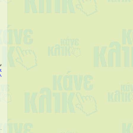
ν
ς
,