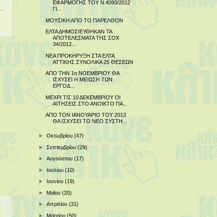
ΕΦΑΡΜΟΓΗΣ ΤΟΥ Ν.4093/2012
ΓΙ...
ΜΟΥΣΙΚΗ ΑΠΟ ΤΟ ΠΑΡΕΛΘΟΝ
ΕΛΤΑ ΔΗΜΟΣΙΕΥΘΗΚΑΝ ΤΑ
ΑΠΟΤΕΛΕΣΜΑΤΑ ΤΗΣ ΣΟΧ
34/2012...
ΝΕΑ ΠΡΟΚΗΡΥΞΗ ΣΤΑ ΕΛΤΑ
ΑΤΤΙΚΗΣ ΣΥΝΟΛΙΚΑ 25 ΘΕΣΕΩΝ
ΑΠΟ ΤΗΝ 1η ΝΟΕΜΒΡΙΟΥ ΘΑ
ΙΣΧΥΣΕΙ Η ΜΕΙΩΣΗ ΤΩΝ
ΕΡΓΟΔ...
ΜΕΧΡΙ ΤΙΣ 10 ΔΕΚΕΜΒΡΙΟΥ ΟΙ
ΑΙΤΗΣΕΙΣ ΣΤΟ ΑΝΟΙΚΤΟ ΠΑ...
ΑΠΟ ΤΟΝ ΙΑΝΟΥΑΡΙΟ ΤΟΥ 2013
ΘΑ ΙΣΧΥΣΕΙ ΤΟ ΝΕΟ ΣΥΣΤΗ...
►
Οκτωβρίου
(47)
►
Σεπτεμβρίου
(29)
►
Αυγούστου
(17)
►
Ιουλίου
(10)
►
Ιουνίου
(19)
►
Μαΐου
(20)
►
Απριλίου
(31)
►
Μαρτίου
(50)