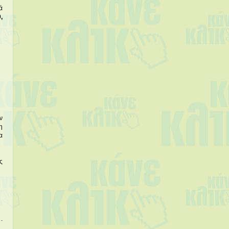
ά
0,
ν
η
α
ς