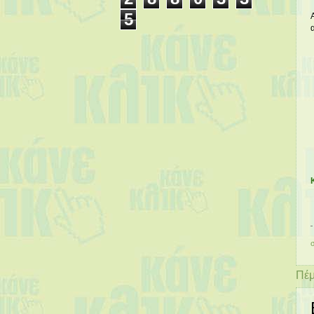
5
Πέμ