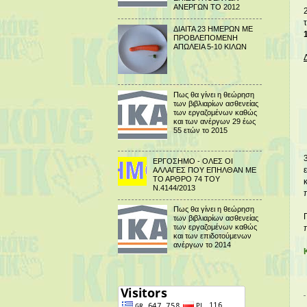
ΑΝΕΡΓΩΝ ΤΟ 2012
ΔΙΑΙΤΑ 23 ΗΜΕΡΩΝ ΜΕ
ΠΡΟΒΛΕΠΟΜΕΝΗ
ΑΠΩΛΕΙΑ 5-10 ΚΙΛΩΝ
Πως θα γίνει η θεώρηση
των βιβλιαρίων ασθενείας
των εργαζομένων καθώς
και των ανέργων 29 έως
55 ετών το 2015
ΕΡΓΟΣΗΜΟ - ΟΛΕΣ ΟΙ
ΑΛΛΑΓΕΣ ΠΟΥ ΕΠΗΛΘΑΝ ΜΕ
ΤΟ ΑΡΘΡΟ 74 ΤΟΥ
Ν.4144/2013
Πως θα γίνει η θεώρηση
των βιβλιαρίων ασθενείας
των εργαζομένων καθώς
και των επιδοτούμενων
ανέργων το 2014