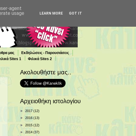
 user-agent
nerate usage
LEARN MORE
GOT IT
ρθρα μας
Εκδηλώσεις - Παρουσιάσεις
ιλικά Sites 1
Φιλικά Sites 2
Ακολουθήστε μας..
Αρχειοθήκη ιστολογίου
►
2017
(12)
►
2016
(13)
►
2015
(12)
►
2014
(37)