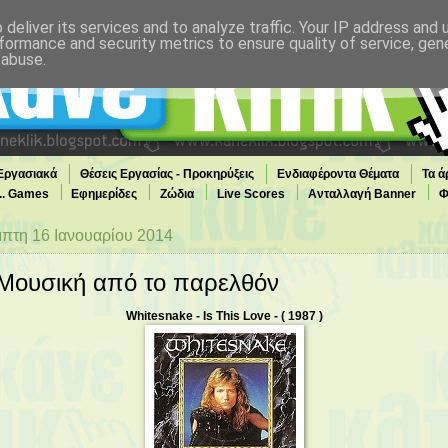
deliver its services and to analyze traffic. Your IP address and
formance and security metrics to ensure quality of service, ge
 abuse.
 Εργασιακά
Θέσεις Εργασίας - Προκηρύξεις
Ενδιαφέροντα Θέματα
Τα ά
... Games
Εφημερίδες
Ζώδια
Live Scores
Ανταλλαγή Banner
Φ
πτη 16 Ιανουαρίου 2014
Μουσική από το παρελθόν
Whitesnake
- Is This Love - ( 1987 )