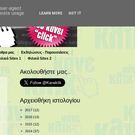
 user-agent
nerate usage
LEARN MORE
GOT IT
ρθρα μας
Εκδηλώσεις - Παρουσιάσεις
ιλικά Sites 1
Φιλικά Sites 2
Ακολουθήστε μας..
Αρχειοθήκη ιστολογίου
►
2017
(12)
►
2016
(13)
►
2015
(12)
▼
2014
(37)