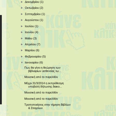
►
Δεκεμβρίου
(1)
►
Οκτωβρίου
(2)
►
Σεπτεμβρίου
(1)
►
Αυγούστου
(1)
►
Ιουλίου
(1)
►
Ιουνίου
(4)
►
Μαΐου
(3)
►
Απριλίου
(7)
►
Μαρτίου
(6)
►
Φεβρουαρίου
(5)
▼
Ιανουαρίου
(6)
Πως θα γίνει η θεώρηση των
βιβλιαρίων ασθενείας τω...
Μουσική από το παρελθόν
Μέχρι 31/3/2014 η εκπρόθεσμη
υποβολή δήλωσης διακο...
Μουσική από το παρελθόν
Μουσική από το παρελθόν
Τροποποιήσεις στην τήρηση Βιβλίων
& Στοιχείων