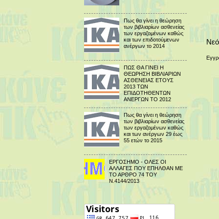
Πως θα γίνει η θεώρηση
των βιβλιαρίων ασθενείας
των εργαζομένων καθώς
και των επιδοτούμενων
Νεό
ανέργων το 2014
Εγγρ
ΠΩΣ ΘΑ ΓΙΝΕΙ Η
ΘΕΩΡΗΣΗ ΒΙΒΛΙΑΡΙΩΝ
ΑΣΘΕΝΕΙΑΣ ΕΤΟΥΣ
2013 ΤΩΝ
ΕΠΙΔΟΤΗΘΕΝΤΩΝ
ΑΝΕΡΓΩΝ ΤΟ 2012
Πως θα γίνει η θεώρηση
των βιβλιαρίων ασθενείας
των εργαζομένων καθώς
και των ανέργων 29 έως
55 ετών το 2015
ΕΡΓΟΣΗΜΟ - ΟΛΕΣ ΟΙ
ΑΛΛΑΓΕΣ ΠΟΥ ΕΠΗΛΘΑΝ ΜΕ
ΤΟ ΑΡΘΡΟ 74 ΤΟΥ
Ν.4144/2013