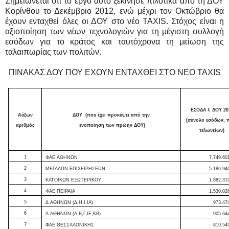
Σημειώνεται ότι το έργο αυτό ξεκίνησε πιλοτικά από τη ΔΟΥ
Κορίνθου το Δεκέμβριο 2012, ενώ μέχρι τον Οκτώβριο θα
έχουν ενταχθεί όλες οι ΔΟΥ στο νέο TAXIS. Στόχος είναι η
αξιοποίηση των νέων τεχνολογιών για τη μέγιστη συλλογή
εσόδων για το κράτος και ταυτόχρονα τη μείωση της
ταλαιπωρίας των πολιτών.
ΠΙΝΑΚΑΣ ΔΟΥ ΠΟΥ ΕΧΟΥΝ ΕΝΤΑΧΘΕΙ ΣΤΟ ΝΕΟ TAXIS
ΕΣΟΔΑ € ΔΟΥ 20
Αύξων
ΔΟΥ (που έχει προκύψει από την
(σύνολο εσόδων, 
αριθμός
ενοποίηση των πρώην ΔΟΥ)
τελωνείων)
1
ΦΑΕ ΑΘΗΝΩΝ
7.749.60
2
ΜΕΓΑΛΩΝ ΕΠΙΧΕΙΡΗΣΕΩΝ
5.186.94
3
ΚΑΤΟΙΚΩΝ ΕΞΩΤΕΡΙΚΟΥ
1.882.31
4
ΦΑΕ ΠΕΙΡΑΙΑ
1.530.02
5
Δ ΑΘΗΝΩΝ (Δ,Η,Ι,ΙΑ)
973.47
6
Α ΑΘΗΝΩΝ (Α,Β,Γ,ΙΕ,ΚΒ)
905.64
7
ΦΑΕ ΘΕΣΣΑΛΟΝΙΚΗΣ
819.54