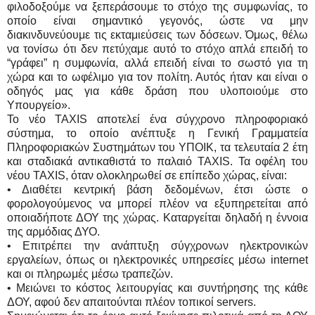
φιλοδοξούμε να ξεπεράσουμε το στόχο της συμφωνίας, το
οποίο είναι σημαντικό γεγονός, ώστε να μην
διακινδυνεύουμε τις εκταμιεύσεις των δόσεων. Όμως, θέλω
να τονίσω ότι δεν πετύχαμε αυτό το στόχο απλά επειδή το
“γράφει” η συμφωνία, αλλά επειδή είναι το σωστό για τη
χώρα και το ωφέλιμο για τον πολίτη. Αυτός ήταν και είναι ο
οδηγός μας για κάθε δράση που υλοποιούμε στο
Υπουργείο».
Το νέο TAXIS αποτελεί ένα σύγχρονο πληροφοριακό
σύστημα, το οποίο ανέπτυξε η Γενική Γραμματεία
Πληροφοριακών Συστημάτων του ΥΠΟΙΚ, τα τελευταία 2 έτη
και σταδιακά αντικαθιστά το παλαιό TAXIS. Τα οφέλη του
νέου TAXIS, όταν ολοκληρωθεί σε επίπεδο χώρας, είναι:
• Διαθέτει κεντρική βάση δεδομένων, έτσι ώστε ο
φορολογούμενος να μπορεί πλέον να εξυπηρετείται από
οποιαδήποτε ΔΟΥ της χώρας. Καταργείται δηλαδή η έννοια
της αρμόδιας ΔΥΟ.
• Επιτρέπει την ανάπτυξη σύγχρονων ηλεκτρονικών
εργαλείων, όπως οι ηλεκτρονικές υπηρεσίες μέσω internet
και οι πληρωμές μέσω τραπεζών.
• Μειώνει το κόστος λειτουργίας και συντήρησης της κάθε
ΔΟΥ, αφού δεν απαιτούνται πλέον τοπικοί servers.