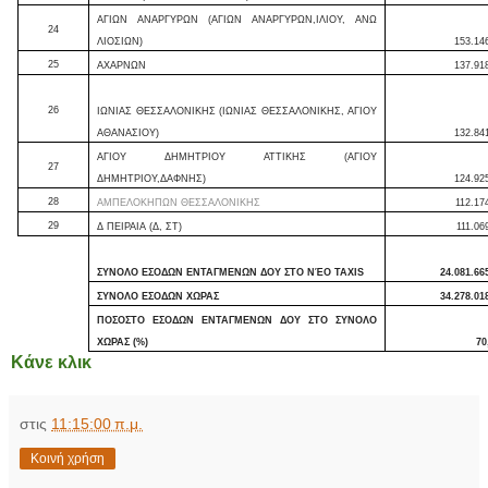
ΑΓΙΩΝ ΑΝΑΡΓΥΡΩΝ (ΑΓΙΩΝ ΑΝΑΡΓΥΡΩΝ,ΙΛΙΟΥ, ΑΝΩ
24
ΛΙΟΣΙΩΝ)
153.14
25
ΑΧΑΡΝΩΝ
137.91
26
ΙΩΝΙΑΣ ΘΕΣΣΑΛΟΝΙΚΗΣ (ΙΩΝΙΑΣ ΘΕΣΣΑΛΟΝΙΚΗΣ, ΑΓΙΟΥ
ΑΘΑΝΑΣΙΟΥ)
132.84
ΑΓΙΟΥ ΔΗΜΗΤΡΙΟΥ ΑΤΤΙΚΗΣ (ΑΓΙΟΥ
27
ΔΗΜΗΤΡΙΟΥ,ΔΑΦΝΗΣ)
124.92
28
ΑΜΠΕΛΟΚΗΠΩΝ ΘΕΣΣΑΛΟΝΙΚΗΣ
112.17
29
Δ ΠΕΙΡΑΙΑ (Δ, ΣΤ)
111.06
ΣΥΝΟΛΟ ΕΣΟΔΩΝ ΕΝΤΑΓΜΕΝΩΝ ΔΟΥ ΣΤΟ ΝΈΟ TAXIS
24.081.66
ΣΥΝΟΛΟ ΕΣΟΔΩΝ ΧΩΡΑΣ
34.278.01
ΠΟΣΟΣΤΟ ΕΣΟΔΩΝ ΕΝΤΑΓΜΕΝΩΝ ΔΟΥ ΣΤΟ ΣΥΝΟΛΟ
ΧΩΡΑΣ (%)
70
Κάνε κλικ
στις
11:15:00 π.μ.
Κοινή χρήση