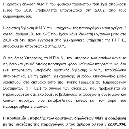
Η οριστική δήλωση Φ.Μ.Υ. του φυσικού προσώπου που έχει αποβιώσει
εντός του 2010 υποβάλλεται υποχρεωτικά στη Δ.Ο.Υ. από τους
κληρονόμους του.
Η οριστική δήλωση Φ.Μ.Υ. των υπόχρεων της παραγράφου 4 του άρθρου 2
και του άρθρου 101 του ΚΦΕ που έχουν κάνει διακοπή εργασιών μέσα στο
2010 και δεν είχαν εγγραφεί στις ηλεκτρονικές υπηρεσίες της Γ.Γ.Π.Σ.,
υποβάλλεται υποχρεωτικά στη Δ.Ο.Υ..
Οι Δημόσιες Υπηρεσίες, τα Ν.Π.Δ.Δ., την υπηρεσία των οποίων ασκεί το
Δημόσιο και γενικά όποιος παρακρατεί φόρο μισθωτών υπηρεσιών και δεν
έχει υποχρέωση υποβολής οριστικής δήλωσης Φ.Μ.Υ., υποβάλλουν
υποχρεωτικά, με τη χρήση ηλεκτρονικής μεθόδου επικοινωνίας μέσω
διαδικτύου, στο δικτυακό τόπο της Γενικής Γραμματείας Πληροφορικών
Συστημάτων (Γ.Γ.Π.Σ.) το σύνολο των στοιχείων που προβλέπεται να
περιλαμβάνεται στις εκδιδόμενες βεβαιώσεις αποδοχών ή συντάξεων και
λοιπών παροχών που καταβλήθηκαν καθώς και τον φόρο που
παρακρατήθηκε επί αυτών.
Η προθεσμία υποβολής των οριστικών δηλώσεων ΦΜΥ η οριζόμενη
με τις διατάξεις της παραγράφου 3 του άρθρου 59 του ν.2238/1994,