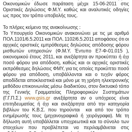
Οικονομικών έδωσε παράταση μέχρι 15-06-2011 στις
Οριστικές Δηλώσεις Φ.Μ.Υ. καθώς και αναλυτικές οδηγίες
ως προς τον τρόπο υποβολής τους.
Το πλήρες κείμενο της ανακοίνωσης :
Το Υπουργείο Οικονομικών ανακοινώνει με τις με αριθμό
ΠΟΛ.1101/6.5.2011 και ΠΟΛ. 1102/6.5.2011 αποφάσεις ότι οι
αρχικές οριστικές εμπρόθεσμες δηλώσεις απόδοσης φόρου
μισθωτών υπηρεσιών (Φ.Μ.Υ. Έντυπο Ε7-Φ-01.015 ),
οικονομικού έτους 2011, και ανεξάρτητα αν προκύπτει ή όχι
ποσό φόρου για απόδοση, καθώς και οι αρχικές οριστικές
εκπρόθεσμες δηλώσεις ΦΜΥ, για τις οποίες προκύπτει ποσό
φόρου για απόδοση, υποβάλλονται και ο τυχόν φόρος
αποδίδεται αποκλειστικά και μόνο με τη χρήση ηλεκτρονικής
μεθόδου επικοινωνίας μέσω διαδικτύου, στον δικτυακό τόπο
της Γενικής Γραμματείας Πληροφορικών Συστημάτων
(Γ.Γ.Π.Σ.)
www.gsis.gr
ανεξάρτητα αν ο υπόχρεος είναι
επιτηδευματίας ή όχι και ανεξάρτητα από την κατηγορία
βιβλίων του Κ.Β.Σ. που τηρούνται και από τον τρόπο
ενημέρωσής τους (μηχανογραφικά ή χειρόγραφα). Με τη
δήλωση αυτή υποβάλλεται υποχρεωτικά και το σύνολο των
στοιχείων που προβλέπεται να περιλαμβάνεται στις