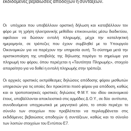
εκδιδόμενες βεβαιώσεις αποδοχών ή συντάξεων.
Οι υπόχρεοι που υποβάλλουν οριστική δήλωση και καταβάλλουν τον
φόρο με τη χρήση ηλεκτρονικής μεθόδου επικοινωνίας μέσω διαδικτύου,
οφείλουν να δώσουν εντολή πληρωμής, μέχρι την καταληκτική
ημερομηνία, σε τράπεζες που έχουν συμβληθεί με το Υπουργείο
Οικονομικών για να παρέχουν την υπηρεσία αυτή. Το σύστημα μετά την
οριστικοποίηση της υποβολής της δήλωσης παράγει το σημείωμα για
πληρωμή του φόρου, όπου περιέχεται η «Ταυτότητα Πληρωμής», στοιχείο
απαραίτητο για να δοθεί η εντολή πληρωμής στην τράπεζα.
Οι αρχικές οριστικές εκπρόθεσμες δηλώσεις απόδοσης φόρου μισθωτών
υπηρεσιών για τις οποίες δεν προκύπτει ποσό φόρου για απόδοση, καθώς
και οι τροποποιητικές οριστικές δηλώσεις Φ.Μ.Υ. του ιδίου οικονομικού
έτους, υποβάλλονται αποκλειστικά στις αρμόδιες Δ.Ο.Υ., σε δύο αντίτυπα,
συνοδευόμενα υποχρεωτικά με μαγνητικό μέσο, το οποίο περιέχει το
σύνολο των στοιχείων που προβλέπεται να περιλαμβάνεται στις
εκδιδόμενες βεβαιώσεις αποδοχών ή συντάξεων, καθώς και το σύνολο
των λοιπών στοιχείων του Εντύπου Ε7.