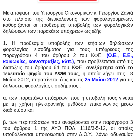
Με απόφαση του Υπουργού Οικονομικών κ. Γεωργίου Ζανιά
στο πλαίσιο της διευκόλυνσης των φορολογουμένων,
καθορίζονται οι προθεσμίες υποβολής των φορολογικών
δηλώσεων των παρακάτω υπόχρεων ως εξής:
1. Η προθεσμία υποβολής των ετήσιων δηλώσεων
φορολογίας εισοδήματος για τους υπόχρεους της
παραγράφου 4 του άρθρου 2 του ΚΦΕ,
(Ο.Ε., Ε.Ε.,
κοινωνίες, κοινοπραξίες, κλπ.)
, που προβλέπεται από τις
διατάξεις του άρθρου 64 του ΚΦΕ,
ανεξάρτητα από το
τελευταίο ψηφίο του ΑΦΜ τους
, η οποία λήγει στις 18
Μαΐου 2012, παρατείνεται έως και τις
25 Μαΐου 2012
για τις
δηλώσεις φορολογίας εισοδήματος :
α. των παραπάνω υπόχρεων, που η υποβολή τους γίνεται
με τη χρήση ηλεκτρονικής μεθόδου επικοινωνίας μέσω
διαδικτύου και
β. των περιπτώσεων που αναφέρονται στην παράγραφο 3
του άρθρου 1 της ΑΥΟ ΠΟΛ. 1116/3-5-12, οι οποίες
υποβάλλονται υποχρεωτικά στην Δ.Ο.Υ., λόγω αδυναμίας