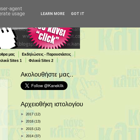
 user-agent
nerate usage
LEARN MORE
GOT IT
ρθρα μας
Εκδηλώσεις - Παρουσιάσεις
ιλικά Sites 1
Φιλικά Sites 2
Ακολουθήστε μας..
Αρχειοθήκη ιστολογίου
►
2017
(12)
►
2016
(13)
►
2015
(12)
►
2014
(37)