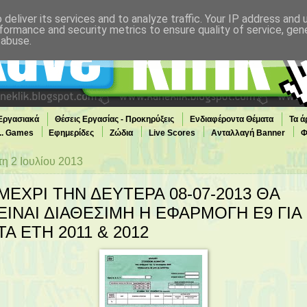
deliver its services and to analyze traffic. Your IP address and
formance and security metrics to ensure quality of service, ge
 abuse.
 Εργασιακά
Θέσεις Εργασίας - Προκηρύξεις
Ενδιαφέροντα Θέματα
Τα ά
... Games
Εφημερίδες
Ζώδια
Live Scores
Ανταλλαγή Banner
Φ
τη 2 Ιουλίου 2013
ΜΕΧΡΙ ΤΗΝ ΔΕΥΤΕΡΑ 08-07-2013 ΘΑ
ΕΙΝΑΙ ΔΙΑΘΕΣΙΜΗ Η ΕΦΑΡΜΟΓΗ Ε9 ΓΙΑ
ΤΑ ΕΤΗ 2011 & 2012