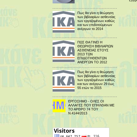
Εγγρ
Πως θα γίνει η θεώρηση
των βιβλιαρίων ασθενείας
των εργαζομένων καθώς
και των επιδοτούμενων
ανέργων το 2014
ΠΩΣ ΘΑ ΓΙΝΕΙ Η
ΘΕΩΡΗΣΗ ΒΙΒΛΙΑΡΙΩΝ
ΑΣΘΕΝΕΙΑΣ ΕΤΟΥΣ
2013 ΤΩΝ
ΕΠΙΔΟΤΗΘΕΝΤΩΝ
ΑΝΕΡΓΩΝ ΤΟ 2012
Πως θα γίνει η θεώρηση
των βιβλιαρίων ασθενείας
των εργαζομένων καθώς
και των ανέργων 29 έως
55 ετών το 2015
ΕΡΓΟΣΗΜΟ - ΟΛΕΣ ΟΙ
ΑΛΛΑΓΕΣ ΠΟΥ ΕΠΗΛΘΑΝ ΜΕ
ΤΟ ΑΡΘΡΟ 74 ΤΟΥ
Ν.4144/2013