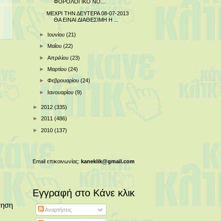
ΦΟΡΟΛΟΓΙΚΟ ΝΟ...
ΜΕΧΡΙ ΤΗΝ ΔΕΥΤΕΡΑ 08-07-2013
ΘΑ ΕΙΝΑΙ ΔΙΑΘΕΣΙΜΗ Η ...
►
Ιουνίου
(21)
►
Μαΐου
(22)
►
Απριλίου
(23)
►
Μαρτίου
(24)
►
Φεβρουαρίου
(24)
►
Ιανουαρίου
(9)
►
2012
(335)
►
2011
(486)
►
2010
(137)
Email επικοινωνίας:
kaneklik@gmail.com
Εγγραφή στο Κάνε κλικ
τηση
Αναρτήσεις