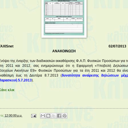
TAXISnet 02/07/2013
ΑΝΑΚΟΙΝΩΣΗ
Ενόψει της έναρξης των διαδικασιών εκκαθάρισης Φ.Α.Π. Φυσικών Προσώπων για τ
έτη 2011 και 2012, σας ενημερώνουμε ότι η Εφαρμογή «Υποβολή Δηλώσεω
Στοιχείων Ακινήτων Ε9» Φυσικών Προσώπων για τα έτη 2011 και 2012 θα είνα
διαθέσιμη έως τη Δευτέρα 8.7.2013 (
δυνατότητα αναίρεσης δηλώσεων μέχρ
Παρασκευή 5.7.2013
).
Κάνε κλικ
στις
12:00:00 μ.μ.