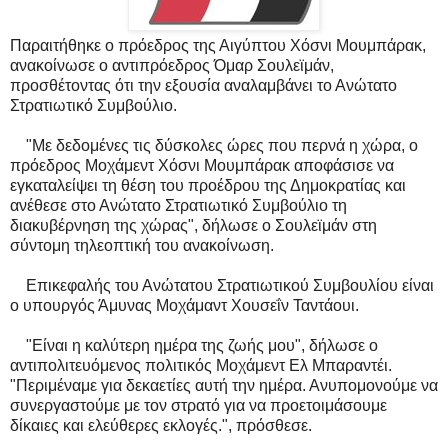
Παραιτήθηκε ο πρόεδρος της Αιγύπτου Χόσνι Μουμπάρακ,
ανακοίνωσε ο αντιπρόεδρος Όμαρ Σουλεϊμάν,
προσθέτοντας ότι την εξουσία αναλαμβάνει το Ανώτατο
Στρατιωτικό Συμβούλιο.
"Με δεδομένες τις δύσκολες ώρες που περνά η χώρα, ο
πρόεδρος Μοχάμεντ Χόσνι Μουμπάρακ αποφάσισε να
εγκαταλείψει τη θέση του προέδρου της Δημοκρατίας και
ανέθεσε στο Ανώτατο Στρατιωτικό Συμβούλιο τη
διακυβέρνηση της χώρας", δήλωσε ο Σουλεϊμάν στη
σύντομη τηλεοπτική του ανακοίνωση.
Επικεφαλής του Ανώτατου Στρατιωτικού Συμβουλίου είναι
ο υπουργός Άμυνας Μοχάμαντ Χουσεΐν Ταντάουι.
"Είναι η καλύτερη ημέρα της ζωής μου", δήλωσε ο
αντιπολιτευόμενος πολιτικός Μοχάμεντ Ελ Μπαραντέι.
"Περιμέναμε για δεκαετίες αυτή την ημέρα. Ανυπομονούμε να
συνεργαστούμε με τον στρατό για να προετοιμάσουμε
δίκαιες και ελεύθερες εκλογές.", πρόσθεσε.