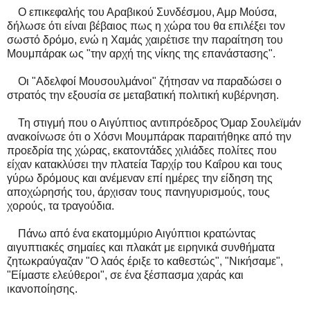
Ο επικεφαλής του Αραβικού Συνδέσμου, Αμρ Μούσα,
δήλωσε ότι είναι βέβαιος πως η χώρα του θα επιλέξει τον
σωστό δρόμο, ενώ η Χαμάς χαιρέτισε την παραίτηση του
Μουμπάρακ ως "την αρχή της νίκης της επανάστασης".
Οι "Αδελφοί Μουσουλμάνοι" ζήτησαν να παραδώσει ο
στρατός την εξουσία σε μεταβατική πολιτική κυβέρνηση.
Τη στιγμή που ο Αιγύπτιος αντιπρόεδρος Όμαρ Σουλεϊμάν
ανακοίνωσε ότι ο Χόσνι Μουμπάρακ παραιτήθηκε από την
προεδρία της χώρας, εκατοντάδες χιλιάδες πολίτες που
είχαν κατακλύσει την πλατεία Ταρχίρ του Καΐρου και τους
γύρω δρόμους και ανέμεναν επί ημέρες την είδηση της
αποχώρησής του, άρχισαν τους πανηγυρισμούς, τους
χορούς, τα τραγούδια.
Πάνω από ένα εκατομμύριο Αιγύπτιοι κρατώντας
αιγυπτιακές σημαίες και πλακάτ με ειρηνικά συνθήματα
ζητωκραύγαζαν "Ο λαός έριξε το καθεστώς", "Νικήσαμε",
"Είμαστε ελεύθεροι", σε ένα ξέσπασμα χαράς και
ικανοποίησης.