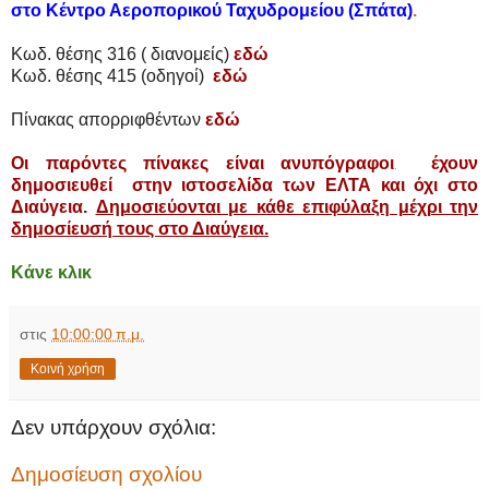
στο Κέντρο Αεροπορικού Ταχυδρομείου (Σπάτα)
.
Κωδ. θέσης 316 ( διανομείς)
εδώ
Κωδ. θέσης 415 (οδηγοί)
εδώ
Πίνακας απορριφθέντων
εδώ
Οι παρόντες πίνακες
είναι ανυπόγραφοι
έχουν
.
δημοσιευθεί στην ιστοσελίδα των ΕΛΤΑ και όχι στο
Διαύγεια
.
Δημοσιεύονται με κάθε επιφύλαξη μέχρι την
δημοσίευσή τους στο Διαύγεια.
Κάνε κλικ
στις
10:00:00 π.μ.
Κοινή χρήση
Δεν υπάρχουν σχόλια:
Δημοσίευση σχολίου