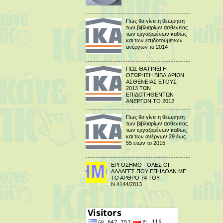
Πως θα γίνει η θεώρηση
των βιβλιαρίων ασθενείας
των εργαζομένων καθώς
και των επιδοτούμενων
ανέργων το 2014
ΠΩΣ ΘΑ ΓΙΝΕΙ Η
ΘΕΩΡΗΣΗ ΒΙΒΛΙΑΡΙΩΝ
ΑΣΘΕΝΕΙΑΣ ΕΤΟΥΣ
2013 ΤΩΝ
ΕΠΙΔΟΤΗΘΕΝΤΩΝ
ΑΝΕΡΓΩΝ ΤΟ 2012
Πως θα γίνει η θεώρηση
των βιβλιαρίων ασθενείας
των εργαζομένων καθώς
και των ανέργων 29 έως
55 ετών το 2015
ΕΡΓΟΣΗΜΟ - ΟΛΕΣ ΟΙ
ΑΛΛΑΓΕΣ ΠΟΥ ΕΠΗΛΘΑΝ ΜΕ
ΤΟ ΑΡΘΡΟ 74 ΤΟΥ
Ν.4144/2013