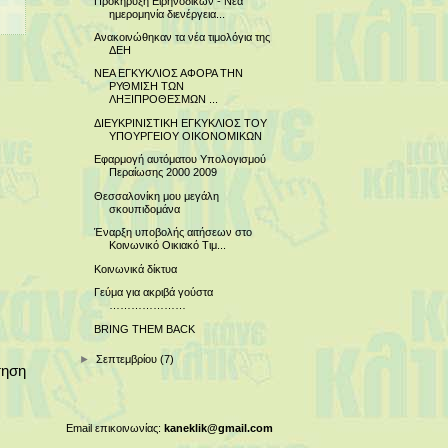
Προκήρυξη Ειρηνοδικών - Νέα
ημερομηνία διενέργεια...
Ανακοινώθηκαν τα νέα τιμολόγια της
ΔΕΗ
ΝΕΑ ΕΓΚΥΚΛΙΟΣ ΑΦΟΡΑ ΤΗΝ
ΡΥΘΜΙΣΗ ΤΩΝ
ΛΗΞΙΠΡΟΘΕΣΜΩΝ ...
ΔΙΕΥΚΡΙΝΙΣΤΙΚΗ ΕΓΚΥΚΛΙΟΣ ΤΟΥ
ΥΠΟΥΡΓΕΙΟΥ ΟΙΚΟΝΟΜΙΚΩΝ
Εφαρμογή αυτόματου Υπολογισμού
Περαίωσης 2000 2009
Θεσσαλονίκη μου μεγάλη
σκουπιδομάνα
Έναρξη υποβολής αιτήσεων στο
Κοινωνικό Οικιακό Τιμ...
Κοινωνικά δίκτυα
Γεύμα για ακριβά γούστα
…………………
BRING THEM BACK
►
Σεπτεμβρίου
(7)
τηση
Email επικοινωνίας:
kaneklik@gmail.com