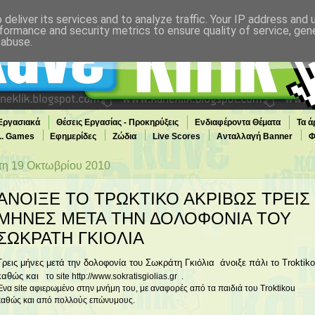
deliver its services and to analyze traffic. Your IP address and
formance and security metrics to ensure quality of service, ge
 abuse.
 Εργασιακά
Θέσεις Εργασίας - Προκηρύξεις
Ενδιαφέροντα Θέματα
Τα ά
... Games
Εφημερίδες
Ζώδια
Live Scores
Ανταλλαγή Banner
Φ
τη 19 Οκτωβρίου 2010
ΑΝΟΙΞΕ ΤΟ ΤΡΩΚΤΙΚΟ ΑΚΡΙΒΩΣ ΤΡΕΙΣ
ΜΗΝΕΣ ΜΕΤΑ ΤΗΝ ΔΟΛΟΦΟΝΙΑ ΤΟΥ
ΣΩΚΡΑΤΗ ΓΚΙΟΛΙΑ
Τρεις μήνες μετά την δολοφονία του Σωκράτη Γκιόλια άνοιξε πάλι το
Troktiko
καθώς
και
το site
http://www.sokratisgiolias.gr
.
Ένα site αφιερωμένο στην μνήμη του, με αναφορές από τα παιδιά του Troktikou
καθώς και από πολλούς επώνυμους.