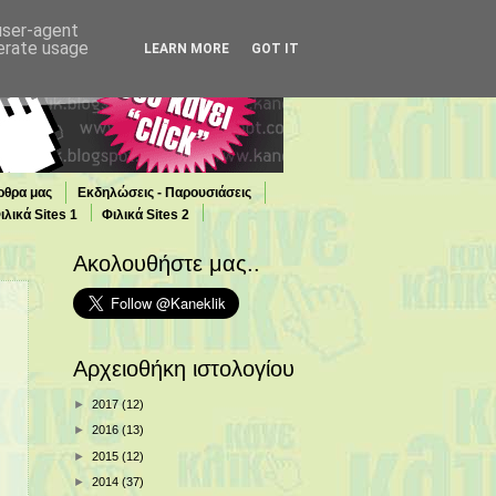
 user-agent
nerate usage
LEARN MORE
GOT IT
ρθρα μας
Εκδηλώσεις - Παρουσιάσεις
ιλικά Sites 1
Φιλικά Sites 2
Ακολουθήστε μας..
Αρχειοθήκη ιστολογίου
►
2017
(12)
►
2016
(13)
►
2015
(12)
►
2014
(37)