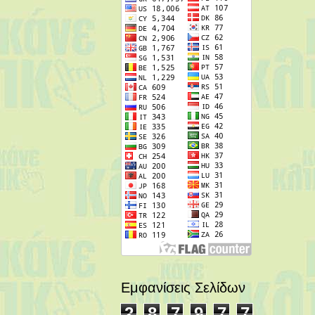
Εμφανίσεις Σελίδων
2
8
7
9
7
7