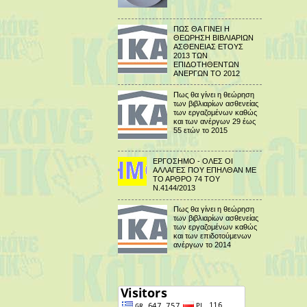
ΠΩΣ ΘΑ ΓΙΝΕΙ Η
ΘΕΩΡΗΣΗ ΒΙΒΛΙΑΡΙΩΝ
ΑΣΘΕΝΕΙΑΣ ΕΤΟΥΣ
2013 ΤΩΝ
ΕΠΙΔΟΤΗΘΕΝΤΩΝ
ΑΝΕΡΓΩΝ ΤΟ 2012
Πως θα γίνει η θεώρηση
των βιβλιαρίων ασθενείας
των εργαζομένων καθώς
και των ανέργων 29 έως
55 ετών το 2015
ΕΡΓΟΣΗΜΟ - ΟΛΕΣ ΟΙ
ΑΛΛΑΓΕΣ ΠΟΥ ΕΠΗΛΘΑΝ ΜΕ
ΤΟ ΑΡΘΡΟ 74 ΤΟΥ
Ν.4144/2013
Πως θα γίνει η θεώρηση
των βιβλιαρίων ασθενείας
των εργαζομένων καθώς
και των επιδοτούμενων
ανέργων το 2014