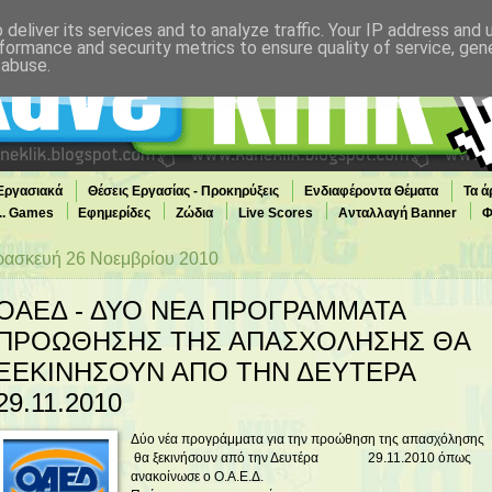
deliver its services and to analyze traffic. Your IP address and
formance and security metrics to ensure quality of service, ge
 abuse.
 Εργασιακά
Θέσεις Εργασίας - Προκηρύξεις
Ενδιαφέροντα Θέματα
Τα ά
... Games
Εφημερίδες
Ζώδια
Live Scores
Ανταλλαγή Banner
Φ
ασκευή 26 Νοεμβρίου 2010
ΟΑΕΔ - ΔΥΟ ΝΕΑ ΠΡΟΓΡΑΜΜΑΤΑ
ΠΡΟΩΘΗΣΗΣ ΤΗΣ ΑΠΑΣΧΟΛΗΣΗΣ ΘΑ
ΞΕΚΙΝΗΣΟΥΝ ΑΠΟ ΤΗΝ ΔΕΥΤΕΡΑ
29.11.2010
Δύο νέα προγράμματα για την προώθηση της απασχόλησης
θα ξεκινήσουν από την Δευτέρα 29.11.2010 όπως
ανακοίνωσε ο Ο.Α.Ε.Δ.