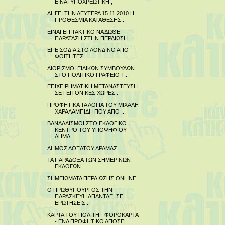
ΕΙΝΑΙ ΥΠΟΧΡΕΩΤΙΚΗ ;
ΛΗΓΕΙ ΤΗΝ ΔΕΥΤΕΡΑ 15.11.2010 Η
ΠΡΟΘΕΣΜΙΑ ΚΑΤΑΘΕΣΗΣ...
ΕΙΝΑΙ ΕΠΙΤΑΚΤΙΚΟ ΝΑ ΔΩΘΕΙ
ΠΑΡΑΤΑΣΗ ΣΤΗΝ ΠΕΡΑΙΩΣΗ
ΕΠΕΙΣΟΔΙΑ ΣΤΟ ΛΟΝΔΙΝΟ ΑΠΟ
ΦΟΙΤΗΤΕΣ
ΔΙΟΡΙΣΜΟΙ ΕΙΔΙΚΩΝ ΣΥΜΒΟΥΛΩΝ
ΣΤΟ ΠΟΛΙΤΙΚΟ ΓΡΑΦΕΙΟ Τ...
ΕΠΙΧΕΙΡΗΜΑΤΙΚΗ ΜΕΤΑΝΑΣΤΕΥΣΗ
ΣΕ ΓΕΙΤΟΝΙΚΕΣ ΧΩΡΕΣ .
ΠΡΟΦΗΤΙΚΑ ΤΑ ΛΟΓΙΑ ΤΟΥ ΜΙΧΑΛΗ
ΧΑΡΑΛΑΜΠΙΔΗ ΠΟΥ ΑΠΟ ...
ΒΑΝΔΑΛΙΣΜΟΙ ΣΤΟ ΕΚΛΟΓΙΚΟ
ΚΕΝΤΡΟ ΤΟΥ ΥΠΟΨΗΦΙΟΥ
ΔΗΜΑ...
ΔΗΜΟΣ ΔΟΞΑΤΟΥ ΔΡΑΜΑΣ
ΤΑ ΠΑΡΑΔΟΞΑ ΤΩΝ ΣΗΜΕΡΙΝΩΝ
ΕΚΛΟΓΩΝ
ΣΗΜΕΙΩΜΑΤΑ ΠΕΡΑΙΩΣΗΣ ONLINE
Ο ΠΡΩΘΥΠΟΥΡΓΟΣ ΤΗΝ
ΠΑΡΑΣΚΕΥΗ ΑΠΑΝΤΑΕΙ ΣΕ
ΕΡΩΤΗΣΕΙΣ...
ΚΑΡΤΑ ΤΟΥ ΠΟΛΙΤΗ - ΦΟΡΟΚΑΡΤΑ
- ΕΝΑ ΠΡΟΦΗΤΙΚΟ ΑΠΟΣΠ...