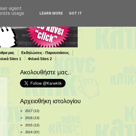
 user-agent
nerate usage
LEARN MORE
GOT IT
ρθρα μας
Εκδηλώσεις - Παρουσιάσεις
ιλικά Sites 1
Φιλικά Sites 2
Ακολουθήστε μας..
Αρχειοθήκη ιστολογίου
►
2017
(12)
►
2016
(13)
►
2015
(12)
►
2014
(37)