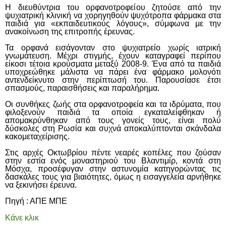
Η διευθύντρια του ορφανοτροφείου ζητούσε από την
ψυχιατρική κλινική να χορηγηθούν ψυχότροπα φάρμακα στα
παιδιά για «εκπαιδευτικούς λόγους», σύμφωνα με την
ανακοίνωση της επιτροπής έρευνας.
Τα ορφανά εισάγονταν στο ψυχιατρείο χωρίς ιατρική
γνωμάτευση. Μέχρι στιγμής, έχουν καταγραφεί περίπου
είκοσι τέτοια κρούσματα μεταξύ 2008-9. Ένα από τα παιδιά
υποχρεώθηκε μάλιστα να πάρει ένα φάρμακο μολονότι
αντενδείκνυτο στην περίπτωσή του. Παρουσίασε έτσι
σπασμούς, παραισθήσεις και παραλήρημα.
Οι συνθήκες ζωής στα ορφανοτροφεία και τα ιδρύματα, που
φιλοξενούν παιδιά τα οποία εγκαταλείφθηκαν ή
απομακρύνθηκαν από τους γονείς τους, είναι πολύ
δύσκολες στη Ρωσία και συχνά αποκαλύπτονται σκάνδαλα
κακομεταχείρισης.
Στις αρχές Οκτωβρίου πέντε νεαρές κοπέλες που ζούσαν
στην εστία ενός μοναστηριού του Βλαντιμίρ, κοντά στη
Μόσχα, προσέφυγαν στην αστυνομία κατηγορώντας τις
δασκάλες τους για βιαιότητες, όμως η εισαγγελεία αρνήθηκε
να ξεκινήσει έρευνα.
Πηγή : ΑΠΕ ΜΠΕ
Κάνε κλικ