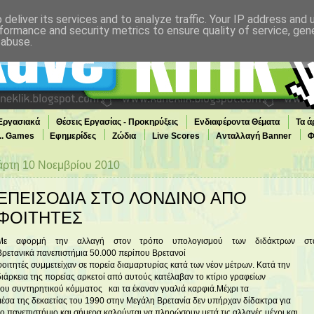
deliver its services and to analyze traffic. Your IP address and
formance and security metrics to ensure quality of service, ge
 abuse.
 Εργασιακά
Θέσεις Εργασίας - Προκηρύξεις
Ενδιαφέροντα Θέματα
Τα ά
... Games
Εφημερίδες
Ζώδια
Live Scores
Ανταλλαγή Banner
Φ
άρτη 10 Νοεμβρίου 2010
ΕΠΕΙΣΟΔΙΑ ΣΤΟ ΛΟΝΔΙΝΟ ΑΠΟ
ΦΟΙΤΗΤΕΣ
Με αφορμή την αλλαγή στον τρόπο υπολογισμού των διδάκτρων στ
Βρετανικά πανεπιστήμια 50.000 περίπου Βρετανοί
φοιτητές συμμετείχαν σε πορεία διαμαρτυρίας κατά των νέον μέτρων. Κατά την
διάρκεια της πορείας αρκετοί από αυτούς κατέλαβαν το κτίριο γραφείων
του συντηρητικού κόμματος και τα έκαναν γυαλιά καρφιά.Μέχρι τα
μέσα της δεκαετίας του 1990 στην Μεγάλη Βρετανία δεν υπήρχαν δίδακτρα για
το πανεπιστήμιο και σήμερα καλούνται να πληρώσουν μετά τις αλλαγές μέχρι και