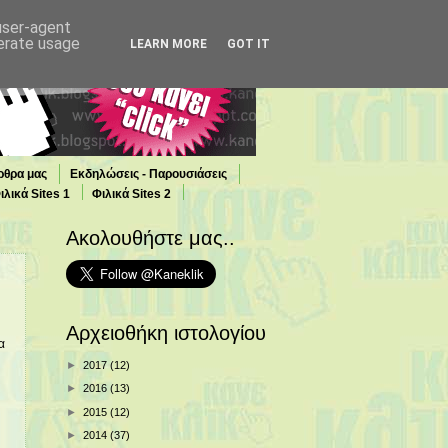
 user-agent
nerate usage
LEARN MORE
GOT IT
ρθρα μας
Εκδηλώσεις - Παρουσιάσεις
ιλικά Sites 1
Φιλικά Sites 2
Ακολουθήστε μας..
Αρχειοθήκη ιστολογίου
α
►
2017
(12)
►
2016
(13)
►
2015
(12)
►
2014
(37)