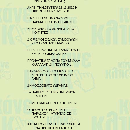
ΕΙΝΑΙ ΥΠΟΧΡΕΩΤΙΚΗ ;
ΛΗΓΕΙ ΤΗΝ ΔΕΥΤΕΡΑ 15.11.2010 Η
ΠΡΟΘΕΣΜΙΑ ΚΑΤΑΘΕΣΗΣ...
ΕΙΝΑΙ ΕΠΙΤΑΚΤΙΚΟ ΝΑ ΔΩΘΕΙ
ΠΑΡΑΤΑΣΗ ΣΤΗΝ ΠΕΡΑΙΩΣΗ
ΕΠΕΙΣΟΔΙΑ ΣΤΟ ΛΟΝΔΙΝΟ ΑΠΟ
ΦΟΙΤΗΤΕΣ
ΔΙΟΡΙΣΜΟΙ ΕΙΔΙΚΩΝ ΣΥΜΒΟΥΛΩΝ
ΣΤΟ ΠΟΛΙΤΙΚΟ ΓΡΑΦΕΙΟ Τ...
ΕΠΙΧΕΙΡΗΜΑΤΙΚΗ ΜΕΤΑΝΑΣΤΕΥΣΗ
ΣΕ ΓΕΙΤΟΝΙΚΕΣ ΧΩΡΕΣ .
ΠΡΟΦΗΤΙΚΑ ΤΑ ΛΟΓΙΑ ΤΟΥ ΜΙΧΑΛΗ
ΧΑΡΑΛΑΜΠΙΔΗ ΠΟΥ ΑΠΟ ...
ΒΑΝΔΑΛΙΣΜΟΙ ΣΤΟ ΕΚΛΟΓΙΚΟ
ΚΕΝΤΡΟ ΤΟΥ ΥΠΟΨΗΦΙΟΥ
ΔΗΜΑ...
ΔΗΜΟΣ ΔΟΞΑΤΟΥ ΔΡΑΜΑΣ
ΤΑ ΠΑΡΑΔΟΞΑ ΤΩΝ ΣΗΜΕΡΙΝΩΝ
ΕΚΛΟΓΩΝ
ΣΗΜΕΙΩΜΑΤΑ ΠΕΡΑΙΩΣΗΣ ONLINE
Ο ΠΡΩΘΥΠΟΥΡΓΟΣ ΤΗΝ
ΠΑΡΑΣΚΕΥΗ ΑΠΑΝΤΑΕΙ ΣΕ
ΕΡΩΤΗΣΕΙΣ...
ΚΑΡΤΑ ΤΟΥ ΠΟΛΙΤΗ - ΦΟΡΟΚΑΡΤΑ
- ΕΝΑ ΠΡΟΦΗΤΙΚΟ ΑΠΟΣΠ...