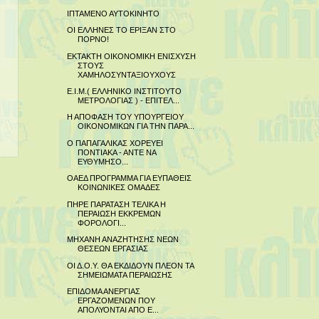
ΙΠΤΑΜΕΝΟ ΑΥΤΟΚΙΝΗΤΟ
ΟΙ ΕΛΛΗΝΕΣ ΤΟ ΕΡΙΞΑΝ ΣΤΟ
ΠΟΡΝΟ!
ΕΚΤΑΚΤΗ ΟΙΚΟΝΟΜΙΚΗ ΕΝΙΣΧΥΣΗ
ΣΤΟΥΣ
ΧΑΜΗΛΟΣΥΝΤΑΞΙΟΥΧΟΥΣ
Ε.Ι.Μ.( ΕΛΛΗΝΙΚΟ ΙΝΣΤΙΤΟΥΤΟ
ΜΕΤΡΟΛΟΓΙΑΣ ) - ΕΠΙΤΕΛ...
Η ΑΠΟΦΑΣΗ ΤΟΥ ΥΠΟΥΡΓΕΙΟΥ
ΟΙΚΟΝΟΜΙΚΩΝ ΓΙΑ ΤΗΝ ΠΑΡΑ...
Ο ΠΑΠΑΓΑΛΙΚΑΣ ΧΟΡΕΥΕΙ
ΠΟΝΤΙΑΚΑ - ΑΝΤΕ ΝΑ
ΕΥΘΥΜΗΣΟ...
ΟΑΕΔ ΠΡΟΓΡΑΜΜΑ ΓΙΑ ΕΥΠΑΘΕΙΣ
ΚΟΙΝΩΝΙΚΕΣ ΟΜΑΔΕΣ
ΠΗΡΕ ΠΑΡΑΤΑΣΗ ΤΕΛΙΚΑ Η
ΠΕΡΑΙΩΣΗ ΕΚΚΡΕΜΩΝ
ΦΟΡΟΛΟΓΙ...
ΜΗΧΑΝΗ ΑΝΑΖΗΤΗΣΗΣ ΝΕΩΝ
ΘΕΣΕΩΝ ΕΡΓΑΣΙΑΣ
ΟΙ Δ.Ο.Υ. ΘΑ ΕΚΔΙΔΟΥΝ ΠΛΕΟΝ ΤΑ
ΣΗΜΕΙΩΜΑΤΑ ΠΕΡΑΙΩΣΗΣ
ΕΠΙΔΟΜΑ ΑΝΕΡΓΙΑΣ
ΕΡΓΑΖΟΜΕΝΩΝ ΠΟΥ
ΑΠΟΛΥΟΝΤΑΙ ΑΠΟ Ε...