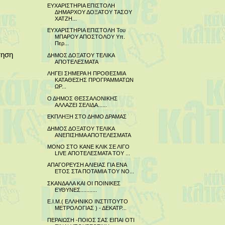
ΕΥΧΑΡΙΣΤΗΡΙΑ ΕΠΙΣΤΟΛΗ
ΔΗΜΑΡΧΟΥ ΔΟΞΑΤΟΥ ΤΑΣΟΥ
ΧΑΤΖΗ...
ΕΥΧΑΡΙΣΤΗΡΙΑ ΕΠΙΣΤΟΛΗ Του
ΜΠΑΡΟΥ ΑΠΟΣΤΟΛΟΥ Υπ.
Περ...
τηση
ΔΗΜΟΣ ΔΟΞΑΤΟΥ ΤΕΛΙΚΑ
ΑΠΟΤΕΛΕΣΜΑΤΑ
ΛΗΓΕΙ ΣΗΜΕΡΑ Η ΠΡΟΘΕΣΜΙΑ
ΚΑΤΑΘΕΣΗΣ ΠΡΟΓΡΑΜΜΑΤΩΝ
ΩΡ...
Ο ΔΗΜΟΣ ΘΕΣΣΑΛΟΝΙΚΗΣ
ΑΛΛΑΖΕΙ ΣΕΛΙΔΑ......
ΕΚΠΛΗΞΗ ΣΤΟ ΔΗΜΟ ΔΡΑΜΑΣ
ΔΗΜΟΣ ΔΟΞΑΤΟΥ ΤΕΛΙΚΑ
ΑΝΕΠΙΣΗΜΑ ΑΠΟΤΕΛΕΣΜΑΤΑ
ΜΟΝΟ ΣΤΟ ΚΑΝΕ ΚΛΙΚ ΣΕ ΛΙΓΟ
LIVE ΑΠΟΤΕΛΕΣΜΑΤΑ TOY ...
ΑΠΑΓΟΡΕΥΣΗ ΑΛΙΕΙΑΣ ΓΙΑ ΕΝΑ
ΕΤΟΣ ΣΤΑ ΠΟΤΑΜΙΑ ΤΟΥ ΝΟ...
ΣΚΑΝΔΑΛΑ ΚΑΙ ΟΙ ΠΟΙΝΙΚΕΣ
ΕΥΘΥΝΕΣ...........
Ε.Ι.Μ.( ΕΛΛΗΝΙΚΟ ΙΝΣΤΙΤΟΥΤΟ
ΜΕΤΡΟΛΟΓΙΑΣ ) - ΔΕΚΑΤΡ...
ΠΕΡΑΙΩΣΗ -ΠΟΙΟΣ ΣΑΣ ΕΙΠΑΙ ΟΤΙ