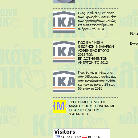
Πως θα γίνει η θεώρηση
των βιβλιαρίων ασθενείας
των εργαζομένων καθώς
και των επιδοτούμενων
ανέργων το 2014
Νεό
ΠΩΣ ΘΑ ΓΙΝΕΙ Η
Εγγρ
ΘΕΩΡΗΣΗ ΒΙΒΛΙΑΡΙΩΝ
ΑΣΘΕΝΕΙΑΣ ΕΤΟΥΣ
2013 ΤΩΝ
ΕΠΙΔΟΤΗΘΕΝΤΩΝ
ΑΝΕΡΓΩΝ ΤΟ 2012
Πως θα γίνει η θεώρηση
των βιβλιαρίων ασθενείας
των εργαζομένων καθώς
και των ανέργων 29 έως
55 ετών το 2015
ΕΡΓΟΣΗΜΟ - ΟΛΕΣ ΟΙ
ΑΛΛΑΓΕΣ ΠΟΥ ΕΠΗΛΘΑΝ ΜΕ
ΤΟ ΑΡΘΡΟ 74 ΤΟΥ
Ν.4144/2013