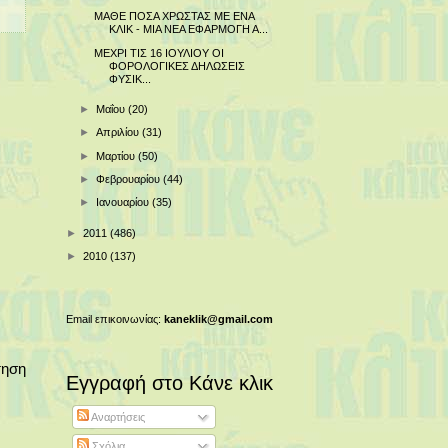
ΜΑΘΕ ΠΟΣΑ ΧΡΩΣΤΑΣ ΜΕ ΕΝΑ
ΚΛΙΚ - ΜΙΑ ΝΕΑ ΕΦΑΡΜΟΓΗ Α...
ΜΕΧΡΙ ΤΙΣ 16 ΙΟΥΛΙΟΥ ΟΙ
ΦΟΡΟΛΟΓΙΚΕΣ ΔΗΛΩΣΕΙΣ
ΦΥΣΙΚ...
►
Μαΐου
(20)
►
Απριλίου
(31)
►
Μαρτίου
(50)
►
Φεβρουαρίου
(44)
►
Ιανουαρίου
(35)
►
2011
(486)
►
2010
(137)
Email επικοινωνίας:
kaneklik@gmail.com
τηση
Εγγραφή στο Κάνε κλικ
Αναρτήσεις
Σχόλια