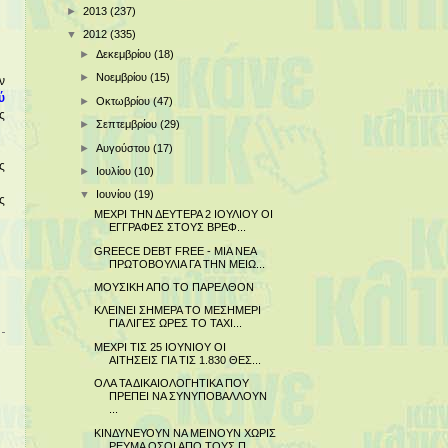
►
2013
(237)
▼
2012
(335)
►
Δεκεμβρίου
(18)
►
Νοεμβρίου
(15)
ν
ύ
►
Οκτωβρίου
(47)
ς
►
Σεπτεμβρίου
(29)
►
Αυγούστου
(17)
ς
►
Ιουλίου
(10)
▼
Ιουνίου
(19)
ς
ΜΕΧΡΙ ΤΗΝ ΔΕΥΤΕΡΑ 2 ΙΟΥΛΙΟΥ ΟΙ
ΕΓΓΡΑΦΕΣ ΣΤΟΥΣ ΒΡΕΦ...
GREECE DEBT FREE - ΜΙΑ ΝΕΑ
ΠΡΩΤΟΒΟΥΛΙΑ ΓΑ ΤΗΝ ΜΕΙΩ...
ΜΟΥΣΙΚΗ ΑΠΟ ΤΟ ΠΑΡΕΛΘΟΝ
ΚΛΕΙΝΕΙ ΣΗΜΕΡΑ ΤΟ ΜΕΣΗΜΕΡΙ
ΓΙΑ ΛΙΓΕΣ ΩΡΕΣ ΤΟ TAXI...
ΜΕΧΡΙ ΤΙΣ 25 ΙΟΥΝΙΟΥ ΟΙ
ΑΙΤΗΣΕΙΣ ΓΙΑ ΤΙΣ 1.830 ΘΕΣ...
ΟΛΑ ΤΑ ΔΙΚΑΙΟΛΟΓΗΤΙΚΑ ΠΟΥ
ΠΡΕΠΕΙ ΝΑ ΣΥΝΥΠΟΒΑΛΛΟΥΝ
...
ΚΙΝΔΥΝΕΥΟΥΝ ΝΑ ΜΕΙΝΟΥΝ ΧΩΡΙΣ
ΡΕΥΜΑ ΟΣΟΙ ΑΠΟ ΤΟΥΣ Π...