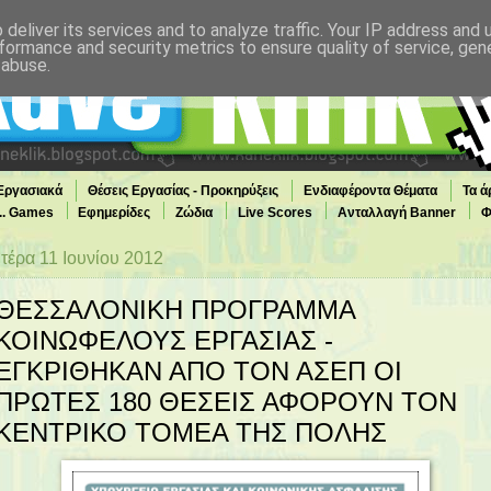
deliver its services and to analyze traffic. Your IP address and
formance and security metrics to ensure quality of service, ge
 abuse.
 Εργασιακά
Θέσεις Εργασίας - Προκηρύξεις
Ενδιαφέροντα Θέματα
Τα ά
... Games
Εφημερίδες
Ζώδια
Live Scores
Ανταλλαγή Banner
Φ
τέρα 11 Ιουνίου 2012
ΘΕΣΣΑΛΟΝΙΚΗ ΠΡΟΓΡΑΜΜΑ
ΚΟΙΝΩΦΕΛΟΥΣ ΕΡΓΑΣΙΑΣ -
ΕΓΚΡΙΘΗΚΑΝ ΑΠΟ ΤΟΝ ΑΣΕΠ ΟΙ
ΠΡΩΤΕΣ 180 ΘΕΣΕΙΣ ΑΦΟΡΟΥΝ ΤΟΝ
ΚΕΝΤΡΙΚΟ ΤΟΜΕΑ ΤΗΣ ΠΟΛΗΣ