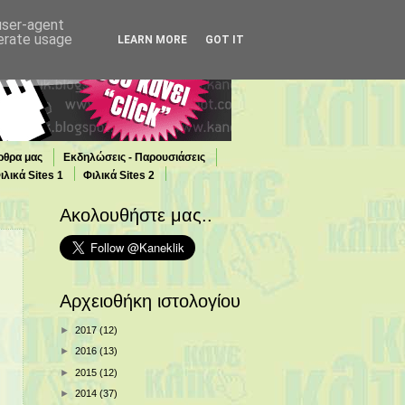
 user-agent
nerate usage
LEARN MORE
GOT IT
ρθρα μας
Εκδηλώσεις - Παρουσιάσεις
ιλικά Sites 1
Φιλικά Sites 2
Ακολουθήστε μας..
Αρχειοθήκη ιστολογίου
►
2017
(12)
►
2016
(13)
►
2015
(12)
►
2014
(37)