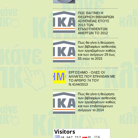
ΠΩΣ ΘΑ ΓΙΝΕΙ Η
ΘΕΩΡΗΣΗ ΒΙΒΛΙΑΡΙΩΝ
ΑΣΘΕΝΕΙΑΣ ΕΤΟΥΣ
2013 ΤΩΝ
ΕΠΙΔΟΤΗΘΕΝΤΩΝ
ΑΝΕΡΓΩΝ ΤΟ 2012
Πως θα γίνει η θεώρηση
των βιβλιαρίων ασθενείας
των εργαζομένων καθώς
και των ανέργων 29 έως
55 ετών το 2015
ΕΡΓΟΣΗΜΟ - ΟΛΕΣ ΟΙ
ΑΛΛΑΓΕΣ ΠΟΥ ΕΠΗΛΘΑΝ ΜΕ
ΤΟ ΑΡΘΡΟ 74 ΤΟΥ
Ν.4144/2013
Πως θα γίνει η θεώρηση
των βιβλιαρίων ασθενείας
των εργαζομένων καθώς
και των επιδοτούμενων
ανέργων το 2014