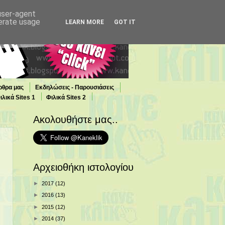
 user-agent
nerate usage
LEARN MORE
GOT IT
ρθρα μας
Εκδηλώσεις - Παρουσιάσεις
ιλικά Sites 1
Φιλικά Sites 2
Ακολουθήστε μας..
Αρχειοθήκη ιστολογίου
►
2017
(12)
►
2016
(13)
►
2015
(12)
►
2014
(37)