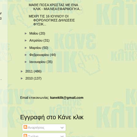
ΜΑΘΕ ΠΟΣΑ ΧΡΩΣΤΑΣ ΜΕ ΕΝΑ
ΚΛΙΚ - ΜΙΑ ΝΕΑ ΕΦΑΡΜΟΓΗ Α...
ν
ΜΕΧΡΙ ΤΙΣ 16 ΙΟΥΛΙΟΥ ΟΙ
α
ΦΟΡΟΛΟΓΙΚΕΣ ΔΗΛΩΣΕΙΣ
ΦΥΣΙΚ...
►
Μαΐου
(20)
►
Απριλίου
(31)
►
Μαρτίου
(50)
►
Φεβρουαρίου
(44)
►
Ιανουαρίου
(35)
►
2011
(486)
►
2010
(137)
Email επικοινωνίας:
kaneklik@gmail.com
Εγγραφή στο Κάνε κλικ
Αναρτήσεις
Σχόλια