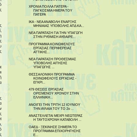
ό
ΧΡΟΝΙΑ ΠΟΛΛΑ ΠΑΤΕΡΑ -
ς
ΠΑΓΚΟΣΜΙΑ ΗΜΕΡΑ ΤΟΥ
ΠΑΤΕΡΑ
ΙΚΑ - ΝΕΑ ΑΝΑΒΟΛΗ ΕΝΑΡΞΗΣ
ς
ΜΗΝΙΑΙΑΣ ΥΠΟΒΟΛΗΣ ΑΠΔ ΚΑ...
,
ΝΕΑ ΠΑΡΑΤΑΣΗ ΓΙΑ ΤΗΝ ΥΠΑΓΩΓΗ
η
ΣΤΗΝ ΡΥΘΜΙΣΗ ΑΥΘΑΙΡΕ...
ς
ΠΡΟΓΡΑΜΜΑ ΚΟΙΝΩΦΕΛΟΥΣ
υ
ΕΡΓΑΣΙΑΣ ΠΕΡΙΦΕΡΕΙΑΣ
ς
ΑΤΤΙΚΗΣ...
ΝΕΑ ΠΑΡΑΤΑΣΗ ΠΡΟΘΕΣΜΙΑΣ
ΥΠΟΒΟΛΗΣ ΑΙΤΗΣΗΣ
ε
ΥΠΑΓΩΓΗΣ ...
ι
ΘΕΣΣΑΛΟΝΙΚΗ ΠΡΟΓΡΑΜΜΑ
ή
ΚΟΙΝΩΦΕΛΟΥΣ ΕΡΓΑΣΙΑΣ -
ΕΓΚΡΙ...
α
479 ΘΕΣΕΙΣ ΕΡΓΑΣΙΑΣ
ΟΡΙΣΜΕΝΟΥ ΧΡΟΝΟΥ ΣΤΗΝ
ΕΛΛΗΝΙΚΗ...
ς
α
ΑΝΟΙΓΕΙ ΤΗΝ ΤΡΙΤΗ 12 ΙΟΥΝΙΟΥ
ΤΗΝ ΑΥΛΑΙΑ ΤΟΥ ΤΟ 2ο ...
ν
ς
ΑΝΑΣΤΕΛΛΕΤΑΙ ΜΕΧΡΙ ΝΕΩΤΕΡΑΣ
Η
Η ΤΑΥΤΟΧΡΟΝΗ ΚΑΤΑΒΟΛΗ ...
,
ΟΑΕΔ - ΞΕΚΙΝΗΣΕ ΣΗΜΕΡΑ ΤΟ
ό
ΠΡΟΓΡΑΜΜΑ ΕΠΙΧΟΡΗΓΗΣΗΣ
ς
Ε...