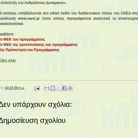
«Ανάπτυξη του Ανθρώπινου Δυναμικού».
Οι αιτήσεις υποβάλλονται στο ειδικό πεδίο του διαδικτυακού τόπου του ΟΑΕΔ στη
διεύθυνση
www.oaed.gr
όπου επίσης περιγράφονται αναλυτικά τα απαιτούμεν
δικαιολογητικά.
Διαβάστε :
Το ΦΕΚ του προγράμματος
Το ΦΕΚ της τροποποίησης του προγράμματος
Την Πρόσκληση του Προγράμματος
Κάνε κλικ
στις
10:21:00 π.μ.
Δεν υπάρχουν σχόλια:
Δημοσίευση σχολίου