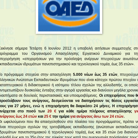
Ξεκίνησε σήμερα Τετάρτη 6 Ιουνίου 2012 η υποβολή αιτήσεων συμμετοχής στ
πρόγραμμα του Οργανισμού Απασχόλησης Εργατικού Δυναμικού για τη
επιχορήγηση «επιχειρήσεων για την πρόσληψη ανέργων πτυχιούχων ανωτάτω
εκπαιδευτικών ιδρυμάτων πανεπιστημιακού και τεχνολογικού τομέα, έως 35 ετών».
Το πρόγραμμα στοχεύει στην απασχόληση
5.000 νέων έως 35 ετών
, πτυχιούχω
ελληνικών Ανώτατων Εκπαιδευτικών Ιδρυμάτων που είναι κάτοχοι πρώτου πτυχίου 
μεταπτυχιακού ή διδακτορικού ή ισότιμου τίτλου σχολών της αλλοδαπής, οι οποίο
αντιμετωπίζουν δυσκολίες ένταξης στην αγορά εργασίας και διανύουν μεγάλα χρονικ
διαστήματα σε δουλειές περιστασιακές και υποαμοιβόμενες.
Οι επιχειρήσεις που θ
προσλάβουν τους ανέργους, δεσμεύονται να διατηρήσουν τις θέσεις εργασία
τους για 27 μήνες, ενώ η επιχορήγηση θα διαρκέσει 24 μήνες.
Η επιχορήγησ
ανέρχεται στο ποσό των
20 €
για κάθε ημέρα πλήρους απασχόλησης
γι
ανέργους έως 24 ετών
και
25 €
την ημέρα
για ανέργους άνω των 24 ετών
.
Οι ωφελούμενοι που θα απασχοληθούν στο πλαίσιο του προγράμματος, πρέπει ν
είναι πτυχιούχοι σχολών της τριτοβάθμιας εκπαίδευσης (ανώτατων εκπαιδευτικώ
ιδρυμάτων πανεπιστημιακού ή τεχνολογικού τομέα), έως και 35 ετών (να διανύου
δηλαδή έως και το 35ο έτος της ηλικίας τους κατά την ημερομηνία πρόσληψης τους)