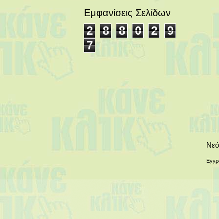
Εμφανίσεις Σελίδων
2
8
8
0
2
9
7
Νεό
Εγγρ