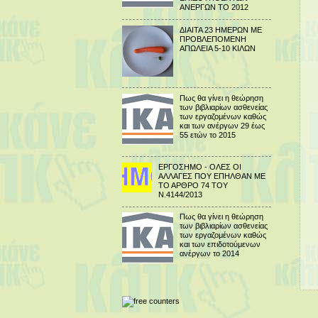
ΑΝΕΡΓΩΝ ΤΟ 2012
ΔΙΑΙΤΑ 23 ΗΜΕΡΩΝ ΜΕ
ΠΡΟΒΛΕΠΟΜΕΝΗ
ΑΠΩΛΕΙΑ 5-10 ΚΙΛΩΝ
Πως θα γίνει η θεώρηση
των βιβλιαρίων ασθενείας
των εργαζομένων καθώς
και των ανέργων 29 έως
55 ετών το 2015
ΕΡΓΟΣΗΜΟ - ΟΛΕΣ ΟΙ
ΑΛΛΑΓΕΣ ΠΟΥ ΕΠΗΛΘΑΝ ΜΕ
ΤΟ ΑΡΘΡΟ 74 ΤΟΥ
Ν.4144/2013
Πως θα γίνει η θεώρηση
των βιβλιαρίων ασθενείας
των εργαζομένων καθώς
και των επιδοτούμενων
ανέργων το 2014