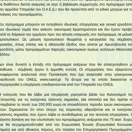
να διαθέτουν δελτίο ανεργίας σε ισχύ ή βεβαίωση συμμετοχής στο πρόγραμμα (απ
την αρμόδια Υπηρεσία του Ο.Α.Ε.Δ.) που θα προκύπτει από το ειδικό μητρώο για τι
ανάγκες του προγράμματος.
Στο πρόγραμμα μπορούν να ενταχθούν ιδιωτικές επιχειρήσεις και γενικά εργοδότε
του ιδιωτικού τομέα που ασκούν οικονομική δραστηριότητα και δεν έχουν προβεί
κατά τη διάρκεια του τριμήνου πριν την αίτηση υπαγωγής στο πρόγραμμα, σε μείωσ
προσωπικού. Ως μείωση προσωπικού θεωρείται η καταγγελία της σύμβαση
εργασίας, όπως επίσης και η εθελουσία έξοδος που γίνεται με πρωτοβουλία το
εργοδότη, μέσω προγραμμάτων παροχής οικονομικών κυρίως κινήτρων εθελούσια
εξόδου.
Δεν είναι δυνατή η ένταξη στο πρόγραμμα ανέργων που θα απασχοληθούν μ
μίσθωση - σύμβαση έργου ή έμμισθη εντολή. Οι επιχειρήσεις που εξαιρούντα
αναφέρονται αναλυτικά στην Πρόσκληση που έχει αναρτηθεί στην ηλεκτρονικ
διεύθυνση του ΟΑΕΔ, www.oaed.gr. Tα άτομα για τα οποία δικαιούται ν
επιχορηγηθεί η επιχείρηση υποδεικνύονται από την Υπηρεσία του ΟΑΕΔ.
Η ενίσχυση που θα λάβει μια επιχείρηση χορηγείται βάσει του Κανονισμού τη
Επιτροπής για τις ενισχύσεις ήσσονος σημασίας (de minimis) και δεν πρέπει ν
υπερβαίνει το ποσό των 200.000 ευρώ σε οποιαδήποτε περίοδο τριών οικονομικώ
ετών. Σημειώνεται ότι στον έλεγχο της σώρευσης αθροίζονται και οι ενισχύσει
ήσσονος σημασίας που έχουν λάβει οι συνδεδεμένες με την αιτούσα επιχειρήσεις. 
μέγιστη δαπάνη για την υλοποίηση του προγράμματος ανέρχεται στα 75 εκατ. Ευρώ
και θα συγχρηματοδοτηθεί από την Ευρωπαϊκή Ένωση (Ευρωπαϊκό Κοινωνικ
Ταμείο) και από εθνικούς πόρους, στο πλαίσιο του Επιχειρησιακού Προγράμματο