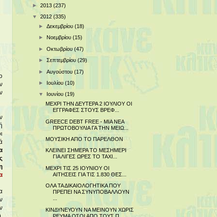
►
2013
(237)
▼
2012
(335)
►
Δεκεμβρίου
(18)
►
Νοεμβρίου
(15)
►
Οκτωβρίου
(47)
►
Σεπτεμβρίου
(29)
►
Αυγούστου
(17)
ο
►
Ιουλίου
(10)
ν
ν
▼
Ιουνίου
(19)
ΜΕΧΡΙ ΤΗΝ ΔΕΥΤΕΡΑ 2 ΙΟΥΛΙΟΥ ΟΙ
ΕΓΓΡΑΦΕΣ ΣΤΟΥΣ ΒΡΕΦ...
ν
GREECE DEBT FREE - ΜΙΑ ΝΕΑ
ή
ΠΡΩΤΟΒΟΥΛΙΑ ΓΑ ΤΗΝ ΜΕΙΩ...
ι
ΜΟΥΣΙΚΗ ΑΠΟ ΤΟ ΠΑΡΕΛΘΟΝ
ά
α
ΚΛΕΙΝΕΙ ΣΗΜΕΡΑ ΤΟ ΜΕΣΗΜΕΡΙ
ΓΙΑ ΛΙΓΕΣ ΩΡΕΣ ΤΟ TAXI...
ς
η
ΜΕΧΡΙ ΤΙΣ 25 ΙΟΥΝΙΟΥ ΟΙ
ΑΙΤΗΣΕΙΣ ΓΙΑ ΤΙΣ 1.830 ΘΕΣ...
α
ΟΛΑ ΤΑ ΔΙΚΑΙΟΛΟΓΗΤΙΚΑ ΠΟΥ
α
ΠΡΕΠΕΙ ΝΑ ΣΥΝΥΠΟΒΑΛΛΟΥΝ
...
ν
ν
ΚΙΝΔΥΝΕΥΟΥΝ ΝΑ ΜΕΙΝΟΥΝ ΧΩΡΙΣ
,
ΡΕΥΜΑ ΟΣΟΙ ΑΠΟ ΤΟΥΣ Π...