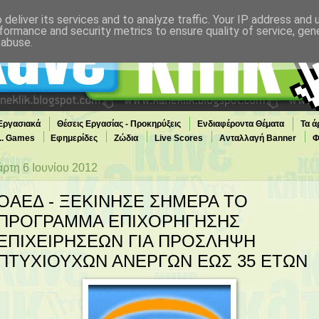
deliver its services and to analyze traffic. Your IP address and
formance and security metrics to ensure quality of service, ge
 abuse.
 Εργασιακά
Θέσεις Εργασίας - Προκηρύξεις
Ενδιαφέροντα Θέματα
Τα ά
... Games
Εφημερίδες
Ζώδια
Live Scores
Ανταλλαγή Banner
Φ
άρτη 6 Ιουνίου 2012
ΟΑΕΔ - ΞΕΚΙΝΗΣΕ ΣΗΜΕΡΑ ΤΟ
ΠΡΟΓΡΑΜΜΑ ΕΠΙΧΟΡΗΓΗΣΗΣ
ΕΠΙΧΕΙΡΗΣΕΩΝ ΓΙΑ ΠΡΟΣΛΗΨΗ
ΠΤΥΧΙΟΥΧΩΝ ΑΝΕΡΓΩΝ ΕΩΣ 35 ΕΤΩΝ