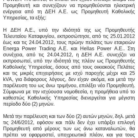
Προμηθευτή και συνεχίζουν να προμηθεύονται ηλεκτρική
ενέργεια από τη ΔΕΗ Α.Ε. ως Προμηθευτή Καθολικής
Υπηρεσίας, τα εξής:
Η ΔΕΗ Α.Ε., υπό την ιδιότητά της ως Προμηθευτής
Τελευταίου Καταφυγίου, εκπροσώπησε, από τις 25.01.2012
έως και τις 24.04.2012, τους πρώην πελάτες των εταιρειών
Energa Power Trading Α.Ε. και Hellas Power Α.Ε.. Στη
συνέχεια, από τις 24.04.2012, η ΔΕΗ Α.Ε. συνεχίζει να
εκπροσωπεί, υπό την ιδιότητά της πλέον ως Προμηθευτής
Καθολικής Υπηρεσίας, όσους από τους οικιακούς Πελάτες
και τις μικρές επιχειρήσεις με ισχύ παροχής μέχρι και 25
kVA, για διάφορους λόγους, δεν είχαν ακόμα, και μετά την
παρέλευση του ως άνω τριμήνου, επιλέξει νέο Προμηθευτή.
Σύμφωνα με την ισχύουσα νομοθεσία, η προμήθεια υπό το
καθεστώς Καθολικής Υπηρεσίας διενεργείται για μέγιστη
περίοδο δύο (2) μηνών.
Μετά την παρέλευση και των δύο (2) αυτών μηνών, δηλ. μετά
τις 24/6/2012, εφόσον και πάλι δεν έχει υπάρξει επιλογή
Προμηθευτή από μέρους των ως άνω καταναλωτών, θα
πρέπει να εφαρμοστεί, υποχρεωτικά πλέον, και για τους