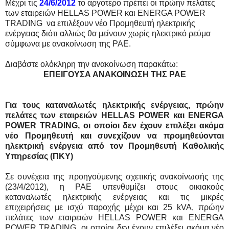
Μέχρι τις
24/6/2012
το αργότερο πρέπει οι πρώην πελάτες
των εταιρειών HELLAS POWER και ENERGA POWER
TRADING να επιλέξουν νέο Προμηθευτή ηλεκτρικής
ενέργειας διότι αλλιώς θα μείνουν χωρίς ηλεκτρικό ρεύμα
σύμφωνα με ανακοίνωση της ΡΑΕ.
Διαβάστε ολόκληρη την ανακοίνωση παρακάτω:
ΕΠΕΙΓΟΥΣΑ ΑΝΑΚΟΙΝΩΣΗ ΤΗΣ ΡΑΕ
Για τους καταναλωτές ηλεκτρικής ενέργειας, πρώην
πελάτες των εταιρειών HELLAS POWER και ENERGA
POWER TRADING, οι οποίοι δεν έχουν επιλέξει ακόμα
νέο Προμηθευτή και συνεχίζουν να προμηθεύονται
ηλεκτρική ενέργεια από τον Προμηθευτή Καθολικής
Υπηρεσίας (ΠΚΥ)
Σε συνέχεια της προηγούμενης σχετικής ανακοίνωσής της
(23/4/2012), η ΡΑΕ υπενθυμίζει στους οικιακούς
καταναλωτές ηλεκτρικής ενέργειας και τις μικρές
επιχειρήσεις με ισχύ παροχής μέχρι και 25 kVA, πρώην
πελάτες των εταιρειών HELLAS POWER και ENERGA
POWER TRADING, οι οποίοι δεν έχουν επιλέξει ακόμα νέο