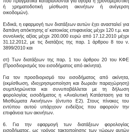
που πραγματικά καταβάλλονται για αγορά ή χρονομεριστική
ή χρηματοδοτική μίσθωση ακινήτων ή ανέγερση
οικοδομών).
Ειδικά, η εφαρμογή των διατάξεων αυτών έχει ανασταλεί για
δαπάνη απόκτησης α’ κατοικίας επιφανείας μέχρι 120 τ.μ. και
συνολικής αξίας μέχρι 200.000 ευρώ από 17.12.2010 μέχρι
31.12.2012, με τις διατάξεις της παρ. 1 άρθρου 8 του ν.
3899/2010 και
στ) Των διατάξεων της παρ. 1 του άρθρου 20 του ΚΦΕ
(Προσδιορισμός του εισοδήματος από ακίνητα).
Για τον προσδιορισμό του εισοδήματος από ακίνητα,
(εκμίσθωση, ιδιοχρησιμοποίηση και δωρεάν παραχώρηση)
συμπληρώνεται και συνυποβάλλεται με τη δήλωση
φορολογίας εισοδήματος η «Αναλυτική Κατάσταση για τα
Μισθώματα Ακινήτων» (έντυπο Ε2). Στους πίνακες του
εντύπου αυτού υπάρχουν ενδείξεις που αφορούν την
επιφάνεια των ακινήτων.
6. Για την εφαρμογή των διατάξεων φορολογίας
εισοδήματος, ως χρόνος τακτοποίησης των χώρων αυτών