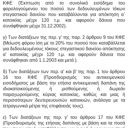
ΚΦΕ (Έκπτωση από το συνολικό εισόδημα του
φορολογούμενου του ποσού των δεδουλευμένων τόκων
στεγαστικού δανείου που καταβάλλονται για απόκτηση α΄
κατοικίας μέχρι 120 τ.μ. και αφορούν δάνεια που
συνάφθηκαν μέχρι 31.12.2002).
γ) Των διατάξεων της περ. γ’ της παρ. 2 άρθρου 9 του ΚΦΕ
(Μείωση φόρου ίση με το 20% του ποσού που καταβάλλεται
για δεδουλευμένους τόκους στεγαστικού δανείου απόκτησης
α’ κατοικίας μέχρι 120 τ.μ. και αφορούν δάνεια που
συνάφθηκαν από 1.1.2003 και μετά ).
δ) Των διατάξεων των περ. α’ και β’ της παρ. 1 του άρθρου
16 του ΚΦΕ (Προσδιορισμός του αντικειμενικού
εισοδήματος με βάση την ετήσια αντικειμενική δαπάνη της
ιδιοκατοικούμενης ή μισθούμενης ή δωρεάν
παραχωρούμενης κύριας κατοικίας, καθώς και μιας ή
περισσότερων δευτερευουσών κατοικιών, ανάλογα με τα
τετραγωνικά μέτρα της επιφάνειάς τους).
ε) Των διατάξεων της περ. γ’ του άρθρου 17 του ΚΦΕ
(Προσδιορισμός της ετήσιας δαπάνης με βάση και τα ποσά