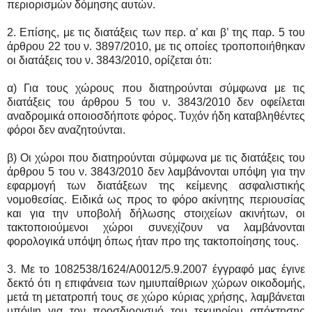
περιορισμών δόμησης αυτών.
2. Επίσης, με τις διατάξεις των περ. α’ και β’ της παρ. 5 του
άρθρου 22 του ν. 3897/2010, με τις οποίες τροποποιήθηκαν
οι διατάξεις του ν. 3843/2010, ορίζεται ότι:
α) Για τους χώρους που διατηρούνται σύμφωνα με τις
διατάξεις του άρθρου 5 του ν. 3843/2010 δεν οφείλεται
αναδρομικά οποιοσδήποτε φόρος. Τυχόν ήδη καταβληθέντες
φόροι δεν αναζητούνται.
β) Οι χώροι που διατηρούνται σύμφωνα με τις διατάξεις του
άρθρου 5 του ν. 3843/2010 δεν λαμβάνονται υπόψη για την
εφαρμογή των διατάξεων της κείμενης ασφαλιστικής
νομοθεσίας. Ειδικά ως προς το φόρο ακίνητης περιουσίας
και για την υποβολή δήλωσης στοιχείων ακινήτων, οι
τακτοποιούμενοι χώροι συνεχίζουν να λαμβάνονται
φορολογικά υπόψη όπως ήταν προ της τακτοποίησης τους.
3. Με το 1082538/1624/Α0012/5.9.2007 έγγραφό μας έγινε
δεκτό ότι η επιφάνεια των ημιυπαίθριων χώρων οικοδομής,
μετά τη μετατροπή τους σε χώρο κύριας χρήσης, λαμβάνεται
υπόψη για τον προσδιορισμό του τεκμηρίου απόκτησης