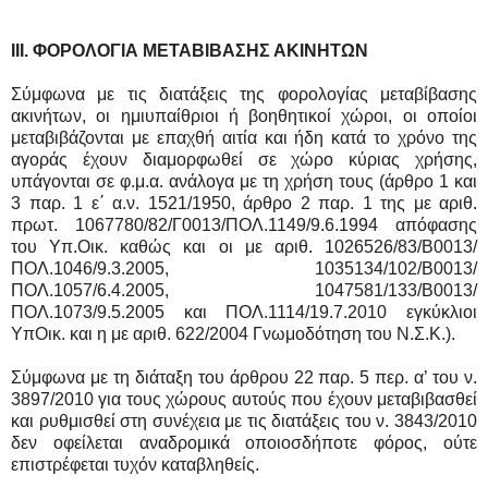
ΙΙΙ. ΦΟΡΟΛΟΓΙΑ ΜΕΤΑΒΙΒΑΣΗΣ ΑΚΙΝΗΤΩΝ
Σύμφωνα με τις διατάξεις της φορολογίας μεταβίβασης
ακινήτων, οι ημιυπαίθριοι ή βοηθητικοί χώροι, οι οποίοι
μεταβιβάζονται με επαχθή αιτία και ήδη κατά το χρόνο της
αγοράς έχουν διαμορφωθεί σε χώρο κύριας χρήσης,
υπάγονται σε φ.μ.α. ανάλογα με τη χρήση τους (άρθρο 1 και
3 παρ. 1 ε΄ α.ν. 1521/1950, άρθρο 2 παρ. 1 της με αριθ.
πρωτ. 1067780/82/Γ0013/ΠΟΛ.1149/9.6.1994 απόφασης
του Υπ.Οικ. καθώς και οι με αριθ. 1026526/83/Β0013/
ΠΟΛ.1046/9.3.2005, 1035134/102/Β0013/
ΠΟΛ.1057/6.4.2005, 1047581/133/Β0013/
ΠΟΛ.1073/9.5.2005 και ΠΟΛ.1114/19.7.2010 εγκύκλιοι
ΥπΟικ. και η με αριθ. 622/2004 Γνωμοδότηση του Ν.Σ.Κ.).
Σύμφωνα με τη διάταξη του άρθρου 22 παρ. 5 περ. α’ του ν.
3897/2010 για τους χώρους αυτούς που έχουν μεταβιβασθεί
και ρυθμισθεί στη συνέχεια με τις διατάξεις του ν. 3843/2010
δεν οφείλεται αναδρομικά οποιοσδήποτε φόρος, ούτε
επιστρέφεται τυχόν καταβληθείς.