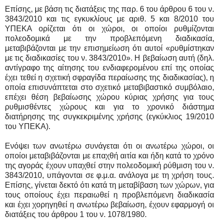
Επίσης, με βάση τις διατάξεις της παρ. 6 του άρθρου 6 του ν.
3843/2010 και τις εγκυκλίους με αριθ. 5 και 8/2010 του
ΥΠΕΚΑ ορίζεται ότι οι χώροι, οι οποίοι ρυθμίζονται
πολεοδομικά με την προβλεπόμενη διαδικασία,
μεταβιβάζονται με την επισημείωση ότι αυτοί «ρυθμίστηκαν
με τις διαδικασίες του ν. 3843/2010». Η βεβαίωση αυτή (δηλ.
αντίγραφο της αίτησης του ενδιαφερομένου επί της οποίας
έχει τεθεί η σχετική σφραγίδα περαίωσης της διαδικασίας), η
οποία επισυνάπτεται στο σχετικό μεταβιβαστικό συμβόλαιο,
επέχει θέση βεβαίωσης χώρου κύριας χρήσης για τους
ρυθμισθέντες χώρους και για το χρονικό διάστημα
διατήρησης της συγκεκριμένης χρήσης (εγκύκλιος 19/2010
του ΥΠΕΚΑ).
Ενόψει των ανωτέρω συνάγεται ότι οι ανωτέρω χώροι, οι
οποίοι μεταβιβάζονται με επαχθή αιτία και ήδη κατά το χρόνο
της αγοράς έχουν υπαχθεί στην πολεοδομική ρύθμιση του ν.
3843/2010, υπάγονται σε φ.μ.α. ανάλογα με τη χρήση τους.
Επίσης, γίνεται δεκτό ότι κατά τη μεταβίβαση των χώρων, για
τους οποίους έχει περαιωθεί η προβλεπόμενη διαδικασία
και έχει χορηγηθεί η ανωτέρω βεβαίωση, έχουν εφαρμογή οι
διατάξεις του άρθρου 1 του ν. 1078/1980.