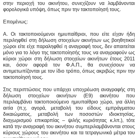
στην περιοχή του ακινήτου, συνεχίζουν να λαμβάνονται
φορολογικά υπόψη, όπως πριν την τακτοποίησή τους.
Επομένως:
Α. Οι τακτοποιούμενοι ημιυπαίθριοι, που είτε είχαν ήδη
περιληφθεί στη δήλωση στοιχείων ακινήτων ως βοηθητικοί
χώροι είτε είχε παραληφθεί η αναγραφή τους, δεν απαιτείται
μόνο για το λόγο της τακτοποίησής τους να αναγραφούν ως
κύριοι χώροι στη δήλωση στοιχείων ακινήτων έτους 2011
και, όσον αφορά τον Φ.Α.Π., θα συνεχίσουν να
αντιμετωπίζονται με τον ίδιο τρόπο, όπως ακριβώς πριν την
τακτοποίησή τους.
Στις περιπτώσεις που υπάρχει υποχρέωση αναγραφής στη
δήλωση στοιχείων ακινήτων (Ε9) ακινήτου που
περιλαμβάνει τακτοποιούμενο ημιυπαίθριο χώρο, για άλλη
αιτία (π.χ. αγορά, μεταβολή του είδους εμπράγματου
δικαιώματος, μεταβολή των ποσοστών ιδιοκτησίας,
διαχωρισμού επικαρπίας – ψιλής κυριότητας κ.λπ.), τότε
κατά την αναγραφή του ακινήτου συμπεριλαμβάνονται στους
κύριους χώρους του ακινήτου και τα τετραγωνικά μέτρα του