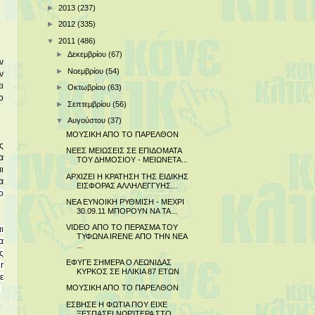
►
2013
(237)
►
2012
(335)
▼
2011
(486)
►
Δεκεμβρίου
(67)
ν
►
Νοεμβρίου
(54)
ν
ι
►
Οκτωβρίου
(63)
ο
►
Σεπτεμβρίου
(56)
▼
Αυγούστου
(37)
ΜΟΥΣΙΚΗ ΑΠΟ ΤΟ ΠΑΡΕΛΘΟΝ
ς
ΝΕΕΣ ΜΕΙΩΣΕΙΣ ΣΕ ΕΠΙΔΟΜΑΤΑ
α
ΤΟΥ ΔΗΜΟΣΙΟΥ - ΜΕΙΩΝΕΤΑ...
ι
ΑΡΧΙΖΕΙ Η ΚΡΑΤΗΣΗ ΤΗΣ ΕΙΔΙΚΗΣ
α
ΕΙΣΦΟΡΑΣ ΑΛΛΗΛΕΓΓΥΗΣ...
ο
ΝΕΑ ΕΥΝΟΙΚΗ ΡΥΘΜΙΣΗ - ΜΕΧΡΙ
30.09.11 ΜΠΟΡΟΥΝ ΝΑ ΤΑ...
VIDEO ΑΠΟ ΤΟ ΠΕΡΑΣΜΑ ΤΟΥ
ι
ΤΥΦΩΝΑ IRENE ΑΠΟ ΤΗΝ ΝΕΑ
α
...
ς
ΕΦΥΓΕ ΣΗΜΕΡΑ Ο ΛΕΩΝΙΔΑΣ
r
ΚΥΡΚΟΣ ΣΕ ΗΛΙΚΙΑ 87 ΕΤΩΝ
ε
ΜΟΥΣΙΚΗ ΑΠΟ ΤΟ ΠΑΡΕΛΘΟΝ
ν
ΕΣΒΗΣΕ Η ΦΩΤΙΑ ΠΟΥ ΕΙΧΕ
ΞΕΣΠΑΣΕΙ ΝΩΡΊΤΕΡΑ ΣΤΟ