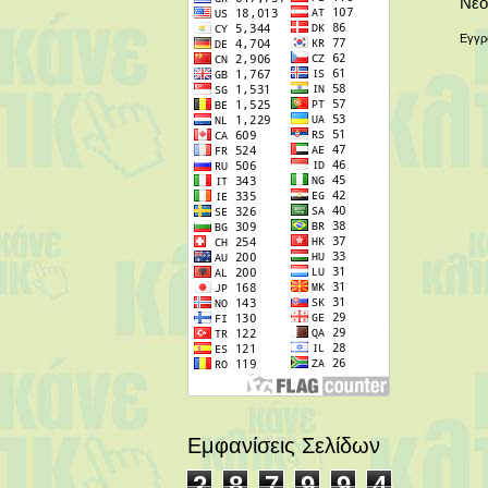
Νεό
Εγγρ
Εμφανίσεις Σελίδων
2
8
7
9
9
4