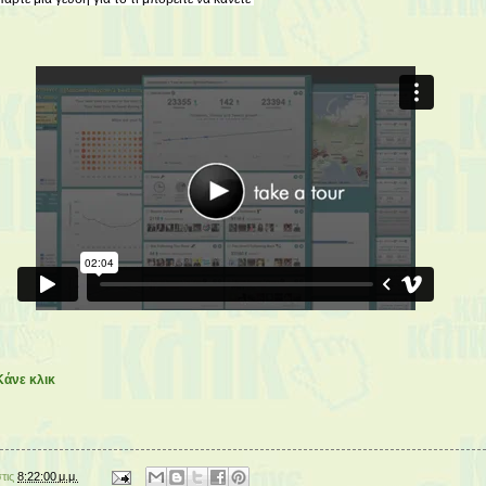
Κάνε κλικ
στις
8:22:00 μ.μ.