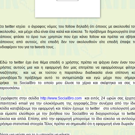
Στο twitter ισχύει ο άγραφος νόμος του follow δηλαδή ότι όποιος με ακολουθεί το
ακολουθώ , και μέχρι εδώ είναι όλα καλά και εύκολα. Το πρόβλημα δημιουργείτε ότα
κάποιος φτάσει το όριο των χρηστών που έχει κάνει follow και πρέπει να σβήσε
κάποιους από αυτούς, είτε επειδή δεν τον ακολουθούν είτε επειδή έπαψε τ
ενδιαφέρον του για τα tweets τους .
Εδώ το twitter έχει ένα θέμα επειδή ο χρήστης πρέπει να ψάχνει έναν έναν του
χρήστες αυτούς μια και η εφαρμογή δεν μας επιτρέπει να εφαρμόσουμε φίλτρ
αναζήτησης και ως εκ τούτου η παραπάνω διαδικασία είναι επίπονη κα
χρονοβόρα.Το πρόβλημα αυτό το αντιμετώπιζα και εγώ μέχρι που σήμερ
βρήκα το
SocialBro το οποίο μου έλυσε τα χέρια και σκέφτηκα να σας τ
παρουσιάσω.
Εγγράφεστε στην σελίδα
http://www.SocialBro.com
και εντός 24 ωρών σας έρχετα
απαντητικό email για την ολοκλήρωση της εγγραφής.Στην συνέχεια από την ίδι
σελίδα κατεβάζουμε την εφαρμογή και πλέον έχουμε το twitter στο υπολογιστή μα
και είμαστε ελεύθεροι με την βοήθεια του
SocialBro να διαχειριστούμε το twitte
εύκολα και απλά. Επίσης από την εφαρμογή μπορούμε το ίδιο εύκολα να αντλούμ
χρήσιμα στατιστικά στοιχεία
Τέλος πρέπει να σημειωθεί ότι η εφαρμογή είναι δωρεά
.
Πάρτε μια γεύση για το τι μπορείτε να κάνετε