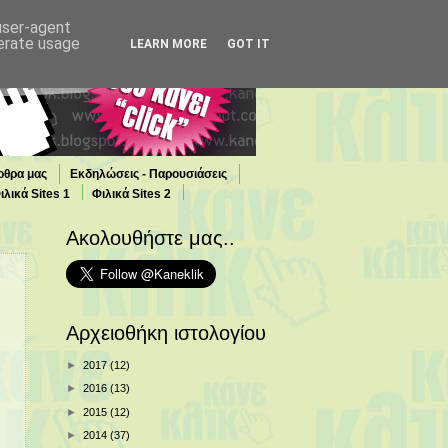
 user-agent
nerate usage
LEARN MORE
GOT IT
ρθρα μας
Εκδηλώσεις - Παρουσιάσεις
ιλικά Sites 1
Φιλικά Sites 2
Ακολουθήστε μας..
Αρχειοθήκη ιστολογίου
►
2017
(12)
►
2016
(13)
►
2015
(12)
►
2014
(37)