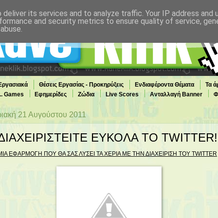
deliver its services and to analyze traffic. Your IP address and
formance and security metrics to ensure quality of service, ge
 abuse.
 Εργασιακά
Θέσεις Εργασίας - Προκηρύξεις
Ενδιαφέροντα Θέματα
Τα ά
... Games
Εφημερίδες
Ζώδια
Live Scores
Ανταλλαγή Banner
Φ
ιακή 21 Αυγούστου 2011
ΔΙΑΧΕΙΡΙΣΤΕΙΤΕ ΕΥΚΟΛΑ ΤΟ TWITTER!
ΜΙΑ ΕΦΑΡΜΟΓΗ ΠΟΥ ΘΑ ΣΑΣ ΛΥΣΕΙ ΤΑ ΧΕΡΙΑ ΜΕ ΤΗΝ ΔΙΑΧΕΙΡΙΣΗ ΤΟΥ TWITTER