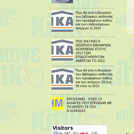
Πως θα γίνει η θεώρηση
των βιβλιαρίων ασθενείας
των εργαζομένων καθώς
και των επιδοτούμενων
ανέργων το 2014
ΠΩΣ ΘΑ ΓΙΝΕΙ Η
ΘΕΩΡΗΣΗ ΒΙΒΛΙΑΡΙΩΝ
ΑΣΘΕΝΕΙΑΣ ΕΤΟΥΣ
2013 ΤΩΝ
ΕΠΙΔΟΤΗΘΕΝΤΩΝ
ΑΝΕΡΓΩΝ ΤΟ 2012
Πως θα γίνει η θεώρηση
των βιβλιαρίων ασθενείας
των εργαζομένων καθώς
και των ανέργων 29 έως
55 ετών το 2015
ΕΡΓΟΣΗΜΟ - ΟΛΕΣ ΟΙ
ΑΛΛΑΓΕΣ ΠΟΥ ΕΠΗΛΘΑΝ ΜΕ
ΤΟ ΑΡΘΡΟ 74 ΤΟΥ
Ν.4144/2013