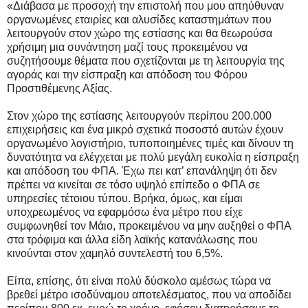
«Διάβασα με προσοχή την επιστολή που μου απηύθυναν
οργανωμένες εταιρίες και αλυσίδες καταστημάτων που
λειτουργούν στον χώρο της εστίασης και θα θεωρούσα
χρήσιμη μια συνάντηση μαζί τους προκειμένου να
συζητήσουμε θέματα που σχετίζονται με τη λειτουργία της
αγοράς και την είσπραξη και απόδοση του Φόρου
Προστιθέμενης Αξίας.
Στον χώρο της εστίασης λειτουργούν περίπου 200.000
επιχειρήσεις και ένα μικρό σχετικά ποσοστό αυτών έχουν
οργανωμένο λογιστήριο, τυποποιημένες τιμές και δίνουν τη
δυνατότητα να ελέγχεται με πολύ μεγάλη ευκολία η είσπραξη
και απόδοση του ΦΠΑ. Έχω πει κατ’ επανάληψη ότι δεν
πρέπει να κινείται σε τόσο υψηλό επίπεδο ο ΦΠΑ σε
υπηρεσίες τέτοιου τύπου. Βρήκα, όμως, και είμαι
υποχρεωμένος να εφαρμόσω ένα μέτρο που είχε
συμφωνηθεί τον Μάιο, προκειμένου να μην αυξηθεί ο ΦΠΑ
στα τρόφιμα και άλλα είδη λαϊκής κατανάλωσης που
κινούνται στον χαμηλό συντελεστή του 6,5%.
Είπα, επίσης, ότι είναι πολύ δύσκολο αμέσως τώρα να
βρεθεί μέτρο ισοδύναμου αποτελέσματος, που να αποδίδει