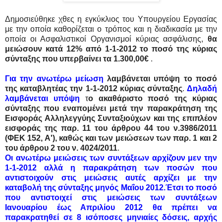
Δημοσιεύθηκε χθες η εγκύκλιος του Υπουργείου Εργασίας
με την οποία καθορίζεται ο τρόπος και η διαδικασία με την
οποία οι Ασφαλιστικοί Οργανισμοί κύριας ασφάλισης,
θα
μειώσουν κατά 12% από 1-1-2012 το ποσό της κύριας
σύνταξης που υπερβαίνει τα 1.300,00€
.
Για την ανωτέρω μείωση
λαμβάνεται υπόψη το ποσό
της καταβλητέας την 1-1-2012 κύριας σύνταξης
.
Δηλαδή
λαμβάνεται υπόψη
τ
ο ακαθάριστο ποσό της κύριας
σύνταξης που εναπομένει μετά την παρακράτηση της
Εισφοράς Αλληλεγγύης Συνταξιούχων
και της επιπλέον
εισφοράς της παρ. 11 του άρθρου 44 του ν.3986/2011
(ΦΕΚ 152, Α'), καθώς και των μειώσεων των παρ. 1 και 2
του άρθρου 2 του ν. 4024/2011
.
Οι ανωτέρω μειώσεις των συντάξεων αρχίζουν μεν την
1-1-2012 αλλά η παρακράτηση των ποσών που
αντιστοιχούν στις μειώσεις αυτές αρχίζει με την
καταβολή της σύνταξης μηνός Μαΐου 2012.Έτσι το ποσό
που αντιστοιχεί στις μειώσεις των συντάξεων
Ιανουαρίου έως Απριλίου 2012 θα πρέπει να
παρακρατηθεί σε 8 ισόποσες μηνιαίες δόσεις, αρχής