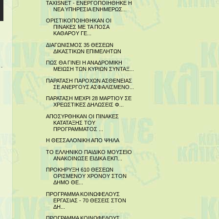
TAXISNET - ΕΝΕΡΓΟΠΟΙΗΘΗΚΕ Η
NEA ΥΠΗΡΕΣΙΑ ΕΝΗΜΕΡΩΣ...
ΟΡΙΣΤΙΚΟΠΟΙΗΘΗΚΑΝ ΟΙ
ΠΙΝΑΚΕΣ ΜΕ ΤΑ ΠΟΣΑ
ΚΑΘΑΡΟΥ ΓΕ...
ΔΙΑΓΩΝΙΣΜΟΣ 35 ΘΕΣΕΩΝ
ΔΙΚΑΣΤΙΚΩΝ ΕΠΙΜΕΛΗΤΩΝ
ΠΩΣ ΘΑ ΓΙΝΕΙ Η ΑΝΑΔΡΟΜΙΚΗ
ΜΕΙΩΣΗ ΤΩΝ ΚΥΡΙΩΝ ΣΥΝΤΑΞ...
ΠΑΡΑΤΑΣΗ ΠΑΡΟΧΩΝ ΑΣΘΕΝΕΙΑΣ
ΣΕ ΑΝΕΡΓΟΥΣ ΑΣΦΑΛΙΣΜΕΝΟ...
ΠΑΡΑΤΑΣΗ ΜΕΧΡΙ 28 ΜΑΡΤΙΟΥ ΣΕ
ΧΡΕΩΣΤΙΚΕΣ ΔΗΛΩΣΕΙΣ Φ...
ΑΠΟΣΥΡΘΗΚΑΝ ΟΙ ΠΙΝΑΚΕΣ
ΚΑΤΑΤΑΞΗΣ ΤΟΥ
ΠΡΟΓΡΑΜΜΑΤΟΣ ...
Η ΘΕΣΣΑΛΟΝΙΚΗ ΑΠΟ ΨΗΛΑ
ΤΟ ΕΛΛΗΝΙΚΟ ΠΑΙΔΙΚΟ ΜΟΥΣΕΙΟ
ΑΝΑΚΟΙΝΩΣΕ ΕΙΔΙΚΑ ΕΚΠ...
ΠΡΟΚΗΡΥΞΗ 610 ΘΕΣΕΩΝ
ΟΡΙΣΜΕΝΟΥ ΧΡΟΝΟΥ ΣΤΟΝ
ΔΗΜΟ ΘΕ...
ΠΡΟΓΡΑΜΜΑ ΚΟΙΝΩΦΕΛΟΥΣ
ΕΡΓΑΣΙΑΣ - 70 ΘΕΣΕΙΣ ΣΤΟΝ
ΔΗ...
ΠΡΟΓΡΑΜΜΑ ΚΟΙΝΩΦΕΛΟΥΣ