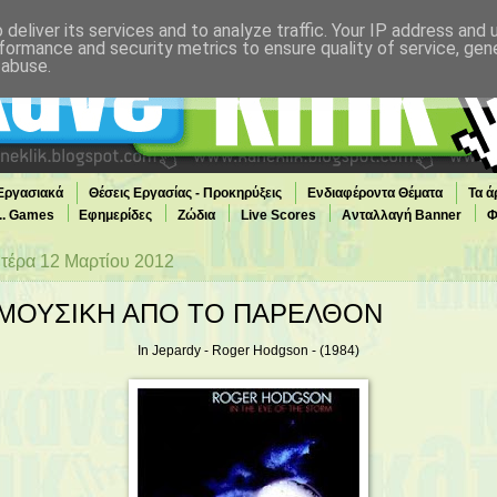
deliver its services and to analyze traffic. Your IP address and
formance and security metrics to ensure quality of service, ge
 abuse.
 Εργασιακά
Θέσεις Εργασίας - Προκηρύξεις
Ενδιαφέροντα Θέματα
Τα ά
... Games
Εφημερίδες
Ζώδια
Live Scores
Ανταλλαγή Banner
Φ
τέρα 12 Μαρτίου 2012
ΜΟΥΣΙΚΗ ΑΠΟ ΤΟ ΠΑΡΕΛΘΟΝ
In Jepardy -
Roger Hodgson
- (1984)