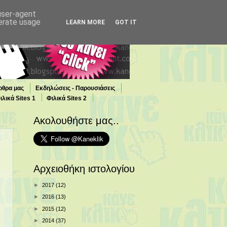
 user-agent
nerate usage
LEARN MORE
GOT IT
ρθρα μας
Εκδηλώσεις - Παρουσιάσεις
ιλικά Sites 1
Φιλικά Sites 2
Ακολουθήστε μας..
Αρχειοθήκη ιστολογίου
►
2017
(12)
►
2016
(13)
►
2015
(12)
►
2014
(37)