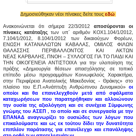
Δημοσιεύθηκαν νέοι πίνακες δείτε τους
εδώ
Ανακοινώνεται ότι σήμερα 22/3/2012
αποσύρονται οι
πίνακες κατάταξης
των υπ΄ αριθμόν ΚΟΧ1.104/1/2012,
7.104/1/2012, 8.104/1/2012 των δικαιούχων Φορέων,
ΕΝΩΣΗ ΚΑΤΑΝΑΛΩΤΩΝ ΚΑΒΑΛΑΣ, ΟΜΙΛΟΣ ΦΙΛΩΝ
ΘΑΛΑΣΣΗΣ ΠΕΡΙΒΑΛΛΟΝΤΟΣ ΚΑΙ ΑΚΤΩΝ
ΝΕΑΣ ΚΑΡΒΑΛΗΣ, ΠΝΟΗ – ΣΥΛΛΟΓΟΣ ΓΙΑ ΤΟ ΠΑΙΔΙ ΚΑΙ
ΤΗΝ ΟΙΚΟΓΕΝΕΙΑ ΑΝΤΙΣΤΟΙΧΑ για την υλοποίηση της
πράξης «Δημιουργία θέσεων απασχόλησης σε τοπικό
επίπεδο μέσω προγραμμάτων Κοινωφελούς Χαρακτήρα,
στην Περιφέρεια Ανατολικής Μακεδονίας - Θράκης» στο
πλαίσιο του Ε.Π.«Ανάπτυξη Ανθρώπινου Δυναμικού»
οι
οποίοι και θα επανελεγχθούν μετά από σφάλματα
καταχωρήσεων που παρατηρήθηκαν και αλλοιώνουν
την ουσία της αξιολόγηση και σε συνέχεια Σύμφωνης
γνώμης του ΑΣΕΠ , το οποίο και σε συνεργασία με την
ΕΠΑΝΑΔ αναγνωρίζει το ουσιώδες των λόγων που
επικαλούμαστε και ως εκ τούτου δίδει την δυνατότητα
επιπλέον παράτασης για επανέλεγχο και επανάληψης
στο ορθό των αποτελεσμάτων
.