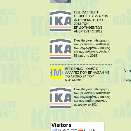
ΠΩΣ ΘΑ ΓΙΝΕΙ Η
ΘΕΩΡΗΣΗ ΒΙΒΛΙΑΡΙΩΝ
ΑΣΘΕΝΕΙΑΣ ΕΤΟΥΣ
2013 ΤΩΝ
ΕΠΙΔΟΤΗΘΕΝΤΩΝ
ΑΝΕΡΓΩΝ ΤΟ 2012
Πως θα γίνει η θεώρηση
των βιβλιαρίων ασθενείας
των εργαζομένων καθώς
και των ανέργων 29 έως
55 ετών το 2015
ΕΡΓΟΣΗΜΟ - ΟΛΕΣ ΟΙ
Νεό
ΑΛΛΑΓΕΣ ΠΟΥ ΕΠΗΛΘΑΝ ΜΕ
ΤΟ ΑΡΘΡΟ 74 ΤΟΥ
Ν.4144/2013
Εγγρ
Πως θα γίνει η θεώρηση
των βιβλιαρίων ασθενείας
των εργαζομένων καθώς
και των επιδοτούμενων
ανέργων το 2014