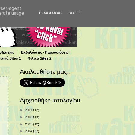
 user-agent
nerate usage
LEARN MORE
GOT IT
ρθρα μας
Εκδηλώσεις - Παρουσιάσεις
ιλικά Sites 1
Φιλικά Sites 2
Ακολουθήστε μας..
Αρχειοθήκη ιστολογίου
►
2017
(12)
►
2016
(13)
►
2015
(12)
►
2014
(37)