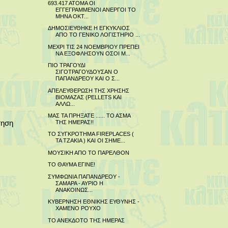
693.417 ΑΤΟΜΑ ΟΙ
ΕΓΓΕΓΡΑΜΜΕΝΟΙ ΑΝΕΡΓΟΙ ΤΟ
ΜΗΝΑ ΟΚΤ...
ΔΗΜΟΣΙΕΥΘΗΚΕ Η ΕΓΚΥΚΛΙΟΣ
ΑΠΟ ΤΟ ΓΕΝΙΚΟ ΛΟΓΙΣΤΗΡΙΟ ...
ΜΕΧΡΙ ΤΙΣ 24 ΝΟΕΜΒΡΙΟΥ ΠΡΕΠΕΙ
ΝΑ ΕΞΟΦΛΗΣΟΥΝ ΟΣΟΙ Μ...
ΠΙΟ ΤΡΑΓΟΥΔΙ
ΣΙΓΟΤΡΑΓΟΥΔΟΥΣΑΝ Ο
ΠΑΠΑΝΔΡΕΟΥ ΚΑΙ Ο Σ...
ΑΠΕΛΕΥΘΕΡΩΣΗ ΤΗΣ ΧΡΗΣΗΣ
ΒΙΟΜΑΖΑΣ (PELLETS ΚΑΙ
ΑΛΛΩ...
ΜΑΣ ΤΑ ΠΡΗΞΑΤΕ ...... ΤΟ ΑΣΜΑ
τηση
ΤΗΣ ΗΜΕΡΑΣ!!
ΤΟ ΣΥΓΚΡΟΤΗΜΑ FIREPLACES (
ΤΑ ΤΖΑΚΙΑ ) ΚΑΙ ΟΙ ΣΗΜΕ...
ΜΟΥΣΙΚΗ ΑΠΟ ΤΟ ΠΑΡΕΛΘΟΝ
ΤΟ ΘΑΥΜΑ ΕΓΙΝΕ!
ΣΥΜΦΩΝΙΑ ΠΑΠΑΝΔΡΕΟΥ -
ΣΑΜΑΡΑ - ΑΥΡΙΟ Η
ΑΝΑΚΟΙΝΩΣ...
ΚΥΒΕΡΝΗΣΗ ΕΘΝΙΚΗΣ ΕΥΘΥΝΗΣ -
ΧΑΜΕΝΟ ΡΟΥΧΟ
ΤΟ ΑΝΕΚΔΟΤΟ ΤΗΣ ΗΜΕΡΑΣ