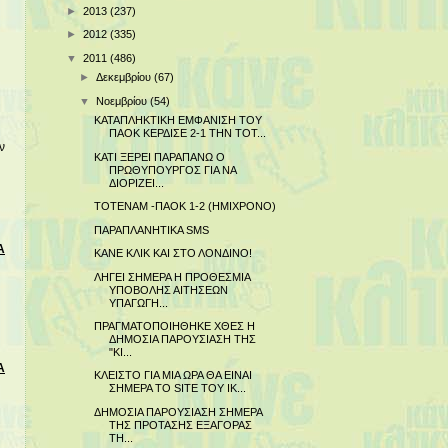
►
2013
(237)
►
2012
(335)
▼
2011
(486)
►
Δεκεμβρίου
(67)
▼
Νοεμβρίου
(54)
ΚΑΤΑΠΛΗΚΤΙΚΗ ΕΜΦΑΝΙΣΗ ΤΟΥ
ΠΑΟΚ ΚΕΡΔΙΣΕ 2-1 ΤΗΝ ΤΟΤ...
ν
ΚΑΤΙ ΞΕΡΕΙ ΠΑΡΑΠΑΝΩ Ο
ΠΡΩΘΥΠΟΥΡΓΟΣ ΓΙΑ ΝΑ
ΔΙΟΡΙΖΕΙ...
ΤΟΤΕΝΑΜ -ΠΑΟΚ 1-2 (ΗΜΙΧΡΟΝΟ)
ΠΑΡΑΠΛΑΝΗΤΙΚΑ SMS
Α
ΚΑΝΕ ΚΛΙΚ ΚΑΙ ΣΤΟ ΛΟΝΔΙΝΟ!
ΛΗΓΕΙ ΣΗΜΕΡΑ Η ΠΡΟΘΕΣΜΙΑ
ΥΠΟΒΟΛΗΣ ΑΙΤΗΣΕΩΝ
ΥΠΑΓΩΓΗ...
ΠΡΑΓΜΑΤΟΠΟΙΗΘΗΚΕ ΧΘΕΣ Η
ΔΗΜΟΣΙΑ ΠΑΡΟΥΣΙΑΣΗ ΤΗΣ
"ΚΙ...
Α
ΚΛΕΙΣΤΟ ΓΙΑ ΜΙΑ ΩΡΑ ΘΑ ΕΙΝΑΙ
ΣΗΜΕΡΑ ΤΟ SITE ΤΟΥ ΙΚ...
ΔΗΜΟΣΙΑ ΠΑΡΟΥΣΙΑΣΗ ΣΗΜΕΡΑ
ΤΗΣ ΠΡΟΤΑΣΗΣ ΕΞΑΓΟΡΑΣ
ΤΗ...