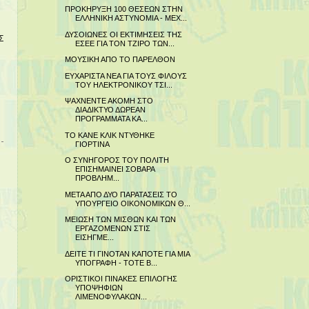
ΠΡΟΚΗΡΥΞΗ 100 ΘΕΣΕΩΝ ΣΤΗΝ
ΕΛΛΗΝΙΚΗ ΑΣΤΥΝΟΜΙΑ - ΜΕΧ...
ΔΥΣΟΙΩΝΕΣ ΟΙ ΕΚΤΙΜΗΣΕΙΣ ΤΗΣ
Σ
ΕΣΕΕ ΓΙΑ ΤΟΝ ΤΖΙΡΟ ΤΩΝ...
ΜΟΥΣΙΚΗ ΑΠΟ ΤΟ ΠΑΡΕΛΘΟΝ
ΕΥΧΑΡΙΣΤΑ ΝΕΑ ΓΙΑ ΤΟΥΣ ΦΙΛΟΥΣ
ΤΟΥ ΗΛΕΚΤΡΟΝΙΚΟΥ ΤΣΙ...
ΨΑΧΝΕΝΤΕ ΑΚΟΜΗ ΣΤΟ
ΔΙΑΔΙΚΤΥΟ ΔΩΡΕΑΝ
ΠΡΟΓΡΑΜΜΑΤΑ ΚΑ...
ΤΟ ΚΑΝΕ ΚΛΙΚ ΝΤΥΘΗΚΕ
ΓΙΟΡΤΙΝΑ
Ο ΣΥΝΗΓΟΡΟΣ ΤΟΥ ΠΟΛΙΤΗ
ΕΠΙΣΗΜΑΙΝΕΙ ΣΟΒΑΡΑ
ΠΡΟΒΛΗΜ...
ΜΕΤΑ ΑΠΟ ΔΥΟ ΠΑΡΑΤΑΣΕΙΣ ΤΟ
ΥΠΟΥΡΓΕΙΟ ΟΙΚΟΝΟΜΙΚΩΝ Θ...
ΜΕΙΩΣΗ ΤΩΝ ΜΙΣΘΩΝ ΚΑΙ ΤΩΝ
ΕΡΓΑΖΟΜΕΝΩΝ ΣΤΙΣ
ΕΙΣΗΓΜΕ...
ΔΕΙΤΕ ΤΙ ΓΙΝΟΤΑΝ ΚΑΠΟΤΕ ΓΙΑ ΜΙΑ
ΥΠΟΓΡΑΦΗ - ΤΟΤΕ Β...
ΟΡΙΣΤΙΚΟΙ ΠΙΝΑΚΕΣ ΕΠΙΛΟΓΗΣ
ΥΠΟΨΗΦΙΩΝ
ΛΙΜΕΝΟΦΥΛΑΚΩΝ...