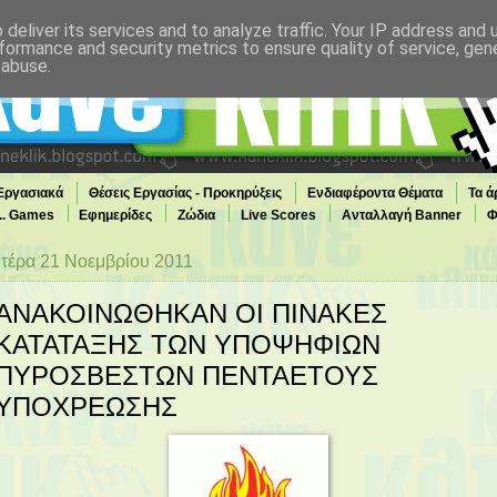
deliver its services and to analyze traffic. Your IP address and
formance and security metrics to ensure quality of service, ge
 abuse.
 Εργασιακά
Θέσεις Εργασίας - Προκηρύξεις
Ενδιαφέροντα Θέματα
Τα ά
... Games
Εφημερίδες
Ζώδια
Live Scores
Ανταλλαγή Banner
Φ
τέρα 21 Νοεμβρίου 2011
ΑΝΑΚΟΙΝΩΘΗΚΑΝ ΟΙ ΠΙΝΑΚΕΣ
ΚΑΤΑΤΑΞΗΣ ΤΩΝ ΥΠΟΨΗΦΙΩΝ
ΠΥΡΟΣΒΕΣΤΩΝ ΠΕΝΤΑΕΤΟΥΣ
ΥΠΟΧΡΕΩΣΗΣ