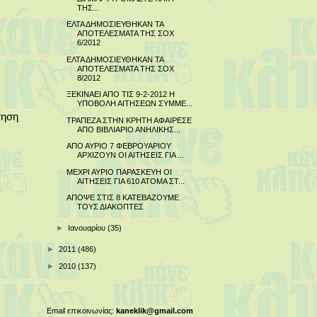
ΤΗΣ...
ΕΛΤΑ ΔΗΜΟΣΙΕΥΘΗΚΑΝ ΤΑ
ΑΠΟΤΕΛΕΣΜΑΤΑ ΤΗΣ ΣΟΧ
6/2012
ΕΛΤΑ ΔΗΜΟΣΙΕΥΘΗΚΑΝ ΤΑ
ΑΠΟΤΕΛΕΣΜΑΤΑ ΤΗΣ ΣΟΧ
8/2012
ΞΕΚΙΝΑΕΙ ΑΠΟ ΤΙΣ 9-2-2012 Η
ΥΠΟΒΟΛΗ ΑΙΤΗΣΕΩΝ ΣΥΜΜΕ...
τηση
ΤΡΑΠΕΖΑ ΣΤΗΝ ΚΡΗΤΗ ΑΦΑΙΡΕΣΕ
ΑΠΟ ΒΙΒΛΙΑΡΙΟ ΑΝΗΛΙΚΗΣ...
ΑΠΟ ΑΥΡΙΟ 7 ΦΕΒΡΟΥΑΡΙΟΥ
ΑΡΧΙΖΟΥΝ ΟΙ ΑΙΤΗΣΕΙΣ ΓΙΑ ...
ΜΕΧΡΙ ΑΥΡΙΟ ΠΑΡΑΣΚΕΥΗ ΟΙ
ΑΙΤΗΣΕΙΣ ΓΙΑ 610 ΑΤΟΜΑ ΣΤ...
ΑΠΟΨΕ ΣΤΙΣ 8 ΚΑΤΕΒΑΖΟΥΜΕ
ΤΟΥΣ ΔΙΑΚΟΠΤΕΣ
►
Ιανουαρίου
(35)
►
2011
(486)
►
2010
(137)
Email επικοινωνίας:
kaneklik@gmail.com