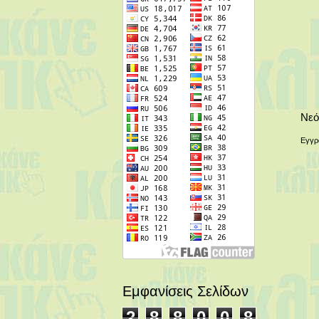
Νεό
Εγγρ
Εμφανίσεις Σελίδων
2
8
8
0
0
8