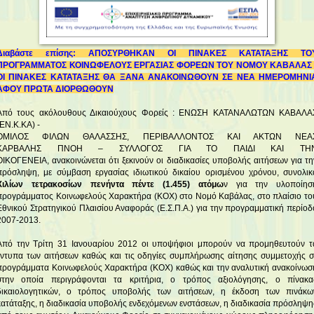
Διαβάστε επίσης:
ΑΠΟΣΥΡΘΗΚΑΝ ΟΙ ΠΙΝΑΚΕΣ ΚΑΤΑΤΑΞΗΣ ΤΟ
ΠΡΟΓΡΑΜΜΑΤΟΣ ΚΟΙΝΩΦΕΛΟΥΣ ΕΡΓΑΣΙΑΣ ΦΟΡΕΩΝ ΤΟΥ ΝΟΜΟΥ ΚΑΒΑΛΑΣ 
ΟΙ ΠΙΝΑΚΕΣ ΚΑΤΑΤΑΞΗΣ ΘΑ ΞΑΝΑ ΑΝΑΚΟΙΝΩΘΟΥΝ ΣΕ ΝΕΑ ΗΜΕΡΟΜΗΝΙ
ΑΦΟΥ ΠΡΩΤΑ ΔΙΟΡΘΩΘΟΥΝ
Από τους ακόλουθους Δικαιούχους Φορείς : ΕΝΩΣΗ ΚΑΤΑΝΑΛΩΤΩΝ ΚΑΒΑΛΑ
(ΕΝ.Κ.ΚΑ) -
ΟΜΙΛΟΣ ΦΙΛΩΝ ΘΑΛΑΣΣΗΣ, ΠΕΡΙΒΑΛΛΟΝΤΟΣ ΚΑΙ ΑΚΤΩΝ ΝΕΑ
ΚΑΡΒΑΛΗΣ ΠΝΟΗ – ΣΥΛΛΟΓΟΣ ΓΙΑ ΤΟ ΠΑΙΔΙ ΚΑΙ ΤΗ
ΟΙΚΟΓΕΝΕΙΑ, ανακοινώνεται ότι ξεκινούν οι διαδικασίες υποβολής αιτήσεων για τη
πρόσληψη, με σύμβαση εργασίας ιδιωτικού δικαίου ορισμένου χρόνου, συνολικ
Χιλίων τετρακοσίων πενήντα πέντε (1.455) ατόμω
ν για την υλοποίησ
προγράμματος Κοινωφελούς Χαρακτήρα (ΚΟΧ) στο Νομό Καβάλας, στο πλαίσιο το
Εθνικού Στρατηγικού Πλαισίου Αναφοράς (Ε.Σ.Π.Α.) για την προγραμματική περίοδ
2007-2013.
Από την Τρίτη 31 Ιανουαρίου 2012 οι υποψήφιοι μπορούν να προμηθευτούν τ
έντυπα των αιτήσεων καθώς και τις οδηγίες συμπλήρωσης αίτησης συμμετοχής σ
προγράμματα Κοινωφελούς Χαρακτήρα (ΚΟΧ) καθώς και την αναλυτική ανακοίνωσ
στην οποία περιγράφονται τα κριτήρια, ο τρόπος αξιολόγησης, ο πίνακα
δικαιολογητικών, ο τρόπος υποβολής των αιτήσεων, η έκδοση των πινάκω
κατάταξης, η διαδικασία υποβολής ενδεχόμενων ενστάσεων, η διαδικασία πρόσληψη