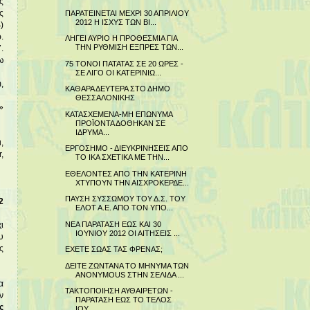
ς
ΠΑΡΑΤΕΙΝΕΤΑΙ ΜΕΧΡΙ 30 ΑΠΡΙΛΙΟΥ
ς
2012 Η ΙΣΧΥΣ ΤΩΝ ΒΙ...
)
.
ΛΗΓΕΙ ΑΥΡΙΟ Η ΠΡΟΘΕΣΜΙΑ ΓΙΑ
ΤΗΝ ΡΥΘΜΙΣΗ ΕΞΠΡΕΣ ΤΩΝ...
.
ω
75 ΤΟΝΟΙ ΠΑΤΑΤΑΣ ΣΕ 20 ΩΡΕΣ -
ΣΕ ΛΙΓΟ ΟΙ ΚΑΤΕΡΙΝΙΩ...
,
ΚΑΘΑΡΑ ΔΕΥΤΕΡΑ ΣΤΟ ΔΗΜΟ
ΘΕΣΣΑΛΟΝΙΚΗΣ
»
ΚΑΤΑΣΧΕΜΕΝΑ-ΜΗ ΕΠΩΝΥΜΑ
ΠΡΟΪΟΝΤΑ ΔΟΘΗΚΑΝ ΣΕ
ΙΔΡΥΜΑ...
,
ΕΡΓΟΣΗΜΟ - ΔΙΕΥΚΡΙΝΗΣΕΙΣ ΑΠΟ
,
ΤΟ ΙΚΑ ΣΧΕΤΙΚΑ ΜΕ ΤΗΝ...
ΕΘΕΛΟΝΤΕΣ ΑΠΟ ΤΗΝ ΚΑΤΕΡΙΝΗ
ΧΤΥΠΟΥΝ ΤΗΝ ΑΙΣΧΡΟΚΕΡΔΕ...
ΠΑΥΣΗ ΣΥΣΣΩΜΟΥ ΤΟΥ Δ.Σ. ΤΟΥ
2
ΕΛΟΤ Α.Ε. ΑΠΟ ΤΟΝ ΥΠΟ...
ΝΕΑ ΠΑΡΑΤΑΣΗ ΕΩΣ ΚΑΙ 30
ι
ΙΟΥΝΙΟΥ 2012 ΟΙ ΑΙΤΗΣΕΙΣ ...
υ
ς
ΕΧΕΤΕ ΣΩΑΣ ΤΑΣ ΦΡΕΝΑΣ;
ΔΕΙΤΕ ΖΩΝΤΑΝΑ ΤΟ ΜΗΝΥΜΑ ΤΩΝ
ANONYMOUS ΣΤΗΝ ΣΕΛΙΔΑ ...
α
ΤΑΚΤΟΠΟΙΗΣΗ ΑΥΘΑΙΡΕΤΩΝ -
ν
ΠΑΡΑΤΑΣΗ ΕΩΣ ΤΟ ΤΕΛΟΣ
ς
ΙΟΥ...