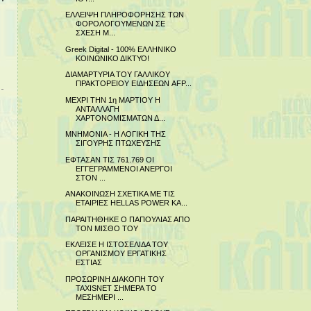
ΕΛΛΕΙΨΗ ΠΛΗΡΟΦΟΡΗΣΗΣ ΤΩΝ
ΦΟΡΟΛΟΓΟΥΜΕΝΩΝ ΣΕ
ΣΧΕΣΗ Μ...
Greek Digital - 100% ΕΛΛΗΝΙΚΟ
ΚΟΙΝΩΝΙΚΟ ΔΙΚΤΥΟ!
ΔΙΑΜΑΡΤΥΡΙΑ ΤΟΥ ΓΑΛΛΙΚΟΥ
ΠΡΑΚΤΟΡΕΙΟΥ ΕΙΔΗΣΕΩΝ AFP...
ΜΕΧΡΙ ΤΗΝ 1η ΜΑΡΤΙΟΥ Η
ΑΝΤΑΛΛΑΓΗ
ΧΑΡΤΟΝΟΜΙΣΜΑΤΩΝ Δ...
ΜΝΗΜΟΝΙΑ - Η ΛΟΓΙΚΗ ΤΗΣ
ΣΙΓΟΥΡΗΣ ΠΤΩΧΕΥΣΗΣ
ΕΦΤΑΣΑΝ ΤΙΣ 761.769 ΟΙ
ΕΓΓΕΓΡΑΜΜΕΝΟΙ ΑΝΕΡΓΟΙ
ΣΤΟΝ ...
ΑΝΑΚΟΙΝΩΣΗ ΣΧΕΤΙΚΑ ΜΕ ΤΙΣ
ΕΤΑΙΡΙΕΣ HELLAS POWER KA...
ΠΑΡΑΙΤΗΘΗΚΕ Ο ΠΑΠΟΥΛΙΑΣ ΑΠΟ
ΤΟΝ ΜΙΣΘΟ ΤΟΥ
ΕΚΛΕΙΣΕ Η ΙΣΤΟΣΕΛΙΔΑ ΤΟΥ
ΟΡΓΑΝΙΣΜΟΥ ΕΡΓΑΤΙΚΗΣ
ΕΣΤΙΑΣ
ΠΡΟΣΩΡΙΝΗ ΔΙΑΚΟΠΗ ΤΟΥ
TAXISNET ΣΗΜΕΡΑ ΤΟ
ΜΕΣΗΜΕΡΙ ...