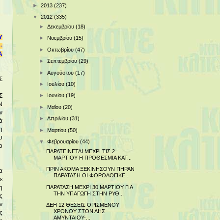
►
2013
(237)
▼
2012
(335)
►
Δεκεμβρίου
(18)
Υ
►
Νοεμβρίου
(15)
-
►
Οκτωβρίου
(47)
Α
►
Σεπτεμβρίου
(29)
►
Αυγούστου
(17)
Σ
►
Ιουλίου
(10)
►
Ιουνίου
(19)
Σ
Ν
►
Μαΐου
(20)
ν
►
Απριλίου
(31)
ά
η
►
Μαρτίου
(50)
υ
▼
Φεβρουαρίου
(44)
ο
ΠΑΡΑΤΕΙΝΕΤΑΙ ΜΕΧΡΙ ΤΙΣ 2
ΜΑΡΤΙΟΥ Η ΠΡΟΘΕΣΜΙΑ ΚΑΤ...
ΠΡΙΝ ΑΚΟΜΑ ΞΕΚΙΝΗΣΟΥΝ ΠΗΡΑΝ
α
ΠΑΡΑΤΑΣΗ ΟΙ ΦΟΡΟΛΟΓΙΚΕ...
ε
ΠΑΡΑΤΑΣΗ ΜΕΧΡΙ 30 ΜΑΡΤΙΟΥ ΓΙΑ
η
ΤΗΝ ΥΠΑΓΩΓΗ ΣΤΗΝ ΡΥΘ...
ς
ν
ΔΕΗ 12 ΘΕΣΕΙΣ ΟΡΙΣΜΕΝΟΥ
ΧΡΟΝΟΥ ΣΤΟΝ ΑΗΣ
ς
ΑΜΥΝΤΑΙΟΥ-...