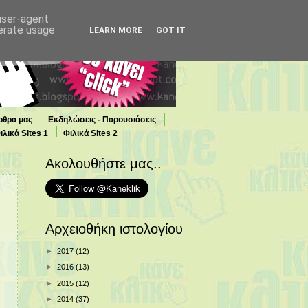
 user-agent
nerate usage
LEARN MORE
GOT IT
ρθρα μας
Εκδηλώσεις - Παρουσιάσεις
ιλικά Sites 1
Φιλικά Sites 2
Ακολουθήστε μας..
Αρχειοθήκη ιστολογίου
►
2017
(12)
►
2016
(13)
►
2015
(12)
►
2014
(37)