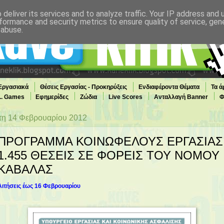
deliver its services and to analyze traffic. Your IP address and
formance and security metrics to ensure quality of service, ge
 abuse.
 Εργασιακά
Θέσεις Εργασίας - Προκηρύξεις
Ενδιαφέροντα Θέματα
Τα ά
... Games
Εφημερίδες
Ζώδια
Live Scores
Ανταλλαγή Banner
Φ
τη 14 Φεβρουαρίου 2012
ΠΡΟΓΡΑΜΜΑ ΚΟΙΝΩΦΕΛΟΥΣ ΕΡΓΑΣΙΑΣ
1.455 ΘΕΣΕΙΣ ΣΕ ΦΟΡΕΙΣ ΤΟΥ ΝΟΜΟΥ
ΚΑΒΑΛΑΣ
Αιτήσεις έως 16 Φεβρουαρίου