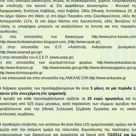
από τους ανωτέρω Δικαιούχους Φορείς σε συγκεκριμένους χώρους πληροφόρηση
και υποδοχής του κοινού: α) Στο αμφιθέατρο Διοικητηρίου - Φουαγιέ τη
Περιφερειακής Ενότητας Καβάλας, στην Καβάλα. Οδός Εθνικής Αντιστάσεως 20, β
στο Δήμο Θάσου στη Θάσο, γ) στο Δήμο Παγγαίου στην Ελευθερούπολη, οδός Φρ
Παπαχριστιδη 137α, δ) στο Δήμο Νέστου στη Χρυσούπολη, οδός Βενιζέλου 37
Επίσης οι υποψήφιοι μπορούν να αναζητήσουν τα έντυπα και στις παρακάτ
διευθύνσεις :
α) στις ιστοσελίδες των δικαιούχων http://www.pnoi-kavala.com
(http://www.fonikatanaloton.blogspot.com, (http://www.opak.gr),
β) στην ιστοσελίδα του Ε.Π. «Ανάπτυξη Ανθρώπινου Δυναμικού
(http://www.epanad.gov.gr)
γ) στην ιστοσελίδα του Α.Σ.Ε.Π. (www.asep.gr)
δ) στις ιστοσελίδες των συμπραττόντων φορέων. http://www.pekavalas.eu
http://www.thassos.gr, http://www.kavala.gov.gr,http://www.dimospaggaiou.gov.gr
http://www.dchrisoupolis.gr
ε) και επικουρικά και στην ιστοσελίδα της ΑΝΚΑ ΑΕ ΟΤΑ http://www.ankavala.gr
Η διάρκεια εργασίας των προσλαμβανομένων θα είναι
5 μήνες σε μία περίοδο 1
μηνών (είτε συνεχόμενη είτε τμηματική)
.
Η αμοιβή για κάθε προσλαμβανόμενο ορίζεται σε
25 ευρώ
ημερησίως
και όχ
μεγαλύτερη από 625 ευρώ μηνιαίως, κατά παρέκκλιση των νόμιμων αμοιβών πο
προβλέπονται από την Εθνική Συλλογική Σύμβαση Εργασίας και τις οικείε
συλλογικές συμβάσεις.
Η προθεσμία υποβολής των αιτήσεων θα είναι δέκα (10) ημερολογιακές ημέρες και θ
αρχίζει από την επόμενη ημέρα της τελευταίας δημοσίευσης της περίληψης τω
ανακοινώσεων των δικαιούχων και αναμένεται να ξεκινά από
7/2/2012 και έω