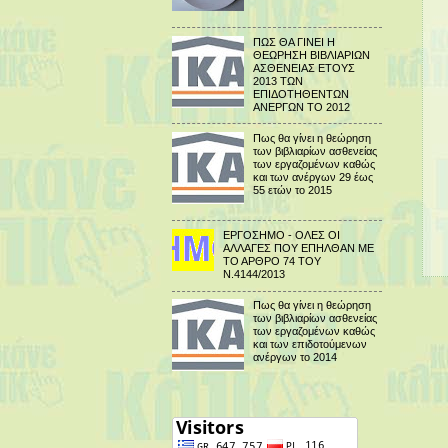
ΠΩΣ ΘΑ ΓΙΝΕΙ Η
ΘΕΩΡΗΣΗ ΒΙΒΛΙΑΡΙΩΝ
ΑΣΘΕΝΕΙΑΣ ΕΤΟΥΣ
2013 ΤΩΝ
ΕΠΙΔΟΤΗΘΕΝΤΩΝ
ΑΝΕΡΓΩΝ ΤΟ 2012
Πως θα γίνει η θεώρηση
των βιβλιαρίων ασθενείας
των εργαζομένων καθώς
και των ανέργων 29 έως
55 ετών το 2015
ΕΡΓΟΣΗΜΟ - ΟΛΕΣ ΟΙ
ΑΛΛΑΓΕΣ ΠΟΥ ΕΠΗΛΘΑΝ ΜΕ
ΤΟ ΑΡΘΡΟ 74 ΤΟΥ
Ν.4144/2013
Πως θα γίνει η θεώρηση
των βιβλιαρίων ασθενείας
των εργαζομένων καθώς
και των επιδοτούμενων
ανέργων το 2014