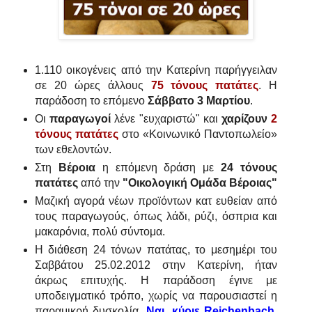
1.110 οικογένεις από την Κατερίνη παρήγγειλαν
σε 20 ώρες άλλους
75 τόνους πατάτες
. Η
παράδοση το επόμενο
Σάββατο 3 Μαρτίου
.
Οι
παραγωγοί
λένε "ευχαριστώ" και
χαρίζουν
2
τόνους
πατάτες
στο «Κοινωνικό Παντοπωλείο»
των εθελοντών.
Στη
Βέροια
η επόμενη δράση με
24 τόνους
πατάτες
από την
"Οικολογική Ομάδα Βέροιας"
Μαζική αγορά νέων προϊόντων κατ ευθείαν από
τους παραγωγούς, όπως λάδι, ρύζι, όσπρια και
μακαρόνια, πολύ σύντομα.
Η διάθεση 24 τόνων πατάτας, το μεσημέρι του
Σαββάτου 25.02.2012 στην Κατερίνη, ήταν
άκρως επιτυχής. Η παράδοση έγινε με
υποδειγματικό τρόπο, χωρίς να παρουσιαστεί η
παραμικρή δυσκολία.
Ναι, κύριε Reichenbach,