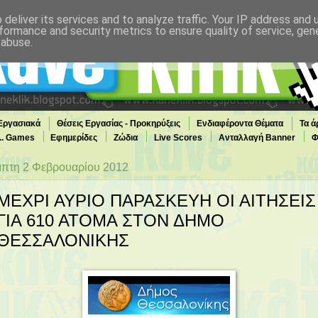
deliver its services and to analyze traffic. Your IP address and
formance and security metrics to ensure quality of service, ge
 abuse.
 Εργασιακά
Θέσεις Εργασίας - Προκηρύξεις
Ενδιαφέροντα Θέματα
Τα ά
... Games
Εφημερίδες
Ζώδια
Live Scores
Ανταλλαγή Banner
Φ
πτη 2 Φεβρουαρίου 2012
ΜΕΧΡΙ ΑΥΡΙΟ ΠΑΡΑΣΚΕΥΗ ΟΙ ΑΙΤΗΣΕΙΣ
ΓΙΑ 610 ΑΤΟΜΑ ΣΤΟΝ ΔΗΜΟ
ΘΕΣΣΑΛΟΝΙΚΗΣ