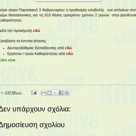
Λήγει αύριο Παρασκευή 3 Φεβρουαρίου η προθεσμία υποβολής των αιτήσεων στο
Δήμο Θεσσαλονίκης για τις 610 θέσεις ορισμένου χρόνου 2 μηνών στην Διεύθυνσ
Καθαριότητας.
Δείτε την προκήρυξη
εδώ
Κατεβάστε τα έντυπα αίτησης
Δευτεροβάθμιας Εκπαίδευσης από
εδώ
Εργατών / τριών Καθαριότητας από
εδώ
Κάνε κλικ
στις
2:57:00 μ.μ.
Δεν υπάρχουν σχόλια:
Δημοσίευση σχολίου