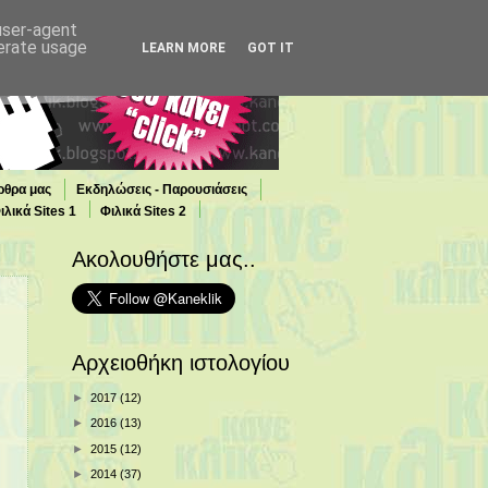
 user-agent
nerate usage
LEARN MORE
GOT IT
ρθρα μας
Εκδηλώσεις - Παρουσιάσεις
ιλικά Sites 1
Φιλικά Sites 2
Ακολουθήστε μας..
Αρχειοθήκη ιστολογίου
►
2017
(12)
►
2016
(13)
►
2015
(12)
►
2014
(37)