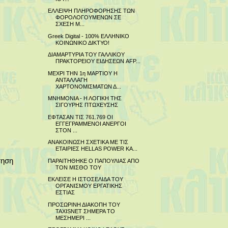
ΕΛΛΕΙΨΗ ΠΛΗΡΟΦΟΡΗΣΗΣ ΤΩΝ
ΦΟΡΟΛΟΓΟΥΜΕΝΩΝ ΣΕ
ΣΧΕΣΗ Μ...
Greek Digital - 100% ΕΛΛΗΝΙΚΟ
ΚΟΙΝΩΝΙΚΟ ΔΙΚΤΥΟ!
ΔΙΑΜΑΡΤΥΡΙΑ ΤΟΥ ΓΑΛΛΙΚΟΥ
ΠΡΑΚΤΟΡΕΙΟΥ ΕΙΔΗΣΕΩΝ AFP...
ΜΕΧΡΙ ΤΗΝ 1η ΜΑΡΤΙΟΥ Η
ΑΝΤΑΛΛΑΓΗ
ΧΑΡΤΟΝΟΜΙΣΜΑΤΩΝ Δ...
ΜΝΗΜΟΝΙΑ - Η ΛΟΓΙΚΗ ΤΗΣ
ΣΙΓΟΥΡΗΣ ΠΤΩΧΕΥΣΗΣ
ΕΦΤΑΣΑΝ ΤΙΣ 761.769 ΟΙ
ΕΓΓΕΓΡΑΜΜΕΝΟΙ ΑΝΕΡΓΟΙ
ΣΤΟΝ ...
ΑΝΑΚΟΙΝΩΣΗ ΣΧΕΤΙΚΑ ΜΕ ΤΙΣ
ΕΤΑΙΡΙΕΣ HELLAS POWER KA...
τηση
ΠΑΡΑΙΤΗΘΗΚΕ Ο ΠΑΠΟΥΛΙΑΣ ΑΠΟ
ΤΟΝ ΜΙΣΘΟ ΤΟΥ
ΕΚΛΕΙΣΕ Η ΙΣΤΟΣΕΛΙΔΑ ΤΟΥ
ΟΡΓΑΝΙΣΜΟΥ ΕΡΓΑΤΙΚΗΣ
ΕΣΤΙΑΣ
ΠΡΟΣΩΡΙΝΗ ΔΙΑΚΟΠΗ ΤΟΥ
TAXISNET ΣΗΜΕΡΑ ΤΟ
ΜΕΣΗΜΕΡΙ ...