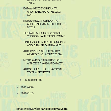
ΤΗΣ...
ΕΛΤΑ ΔΗΜΟΣΙΕΥΘΗΚΑΝ ΤΑ
ΑΠΟΤΕΛΕΣΜΑΤΑ ΤΗΣ ΣΟΧ
6/2012
ΕΛΤΑ ΔΗΜΟΣΙΕΥΘΗΚΑΝ ΤΑ
ΑΠΟΤΕΛΕΣΜΑΤΑ ΤΗΣ ΣΟΧ
8/2012
ΞΕΚΙΝΑΕΙ ΑΠΟ ΤΙΣ 9-2-2012 Η
ΥΠΟΒΟΛΗ ΑΙΤΗΣΕΩΝ ΣΥΜΜΕ...
ΤΡΑΠΕΖΑ ΣΤΗΝ ΚΡΗΤΗ ΑΦΑΙΡΕΣΕ
ΑΠΟ ΒΙΒΛΙΑΡΙΟ ΑΝΗΛΙΚΗΣ...
ΑΠΟ ΑΥΡΙΟ 7 ΦΕΒΡΟΥΑΡΙΟΥ
ΑΡΧΙΖΟΥΝ ΟΙ ΑΙΤΗΣΕΙΣ ΓΙΑ ...
ΜΕΧΡΙ ΑΥΡΙΟ ΠΑΡΑΣΚΕΥΗ ΟΙ
ΑΙΤΗΣΕΙΣ ΓΙΑ 610 ΑΤΟΜΑ ΣΤ...
ΑΠΟΨΕ ΣΤΙΣ 8 ΚΑΤΕΒΑΖΟΥΜΕ
ΤΟΥΣ ΔΙΑΚΟΠΤΕΣ
►
Ιανουαρίου
(35)
►
2011
(486)
►
2010
(137)
Email επικοινωνίας:
kaneklik@gmail.com