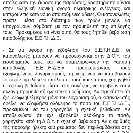
οποίες κατά την έκδοση της παρούσας, δραστηριοποιούνται
στην ελληνική λιανική αγορά ηλεκτρικής ενέργειας και
κατέχουν τις κατά νόμο απαιτούμενες άδειες. Οι καταναλωτές
πρέπει, μέσα στο διάστημα των τριών μηνών, να
υπογράψουν σύμβαση με τον προμηθευτή της επιλογής
τους. Προκειμένου να γίνει αυτό, θα τους ζητηθεί βεβαίωση
καταβολής του Ε.Ε.Τ.Η.Δ.Ε.
- Σε ότι αφορά την εξόφληση του Ε.Ε.Τ.Η.Δ.Ε., οι
καταναλωτές μπορούν να προσέρχονται στην Δ.Ο.Υ. του
εισοδήματός τους και να συμπληρώνουν την «αίτηση
καταβολής Ε.Ε.Τ.Η.Δ.Ε.», προσκομίζοντας τους
εξοφλημένους λογαριασμούς, προκειμένου να καταβάλουν
το τυχόν οφειλόμενο υπόλοιπο ποσό και να τους χορηγηθεί
η σχετική βεβαίωση, ώστε, στη συνέχεια, να προβούν στην
αλλαγή προμηθευτή ηλεκτρικού ρεύματος. Αν προκύπτει ότι
έχει εξοφληθεί μέρος μόνο του λογαριασμού, ο καταναλωτής
οφείλει να εξοφλήσει ολόκληρο το ποσό του Ε.Ε.Τ.Η.Δ.Ε.,
προκειμένου να του χορηγηθεί η σχετική βεβαίωση. Αν
αποδεικνύεται ότι έχει εξοφληθεί ολόκληρο το ποσό,
χορηγείται από τη Δ.Ο.Υ. η σχετική βεβαίωση. Αν ο αριθμός
της παροχής ηλεκτρικού ρεύματος δεν περιλαμβάνεται στις