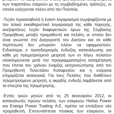
των παραπάνω εταιριών με τις συμβεβλημένες τράπεζες, οι
οποίοι ελέγχονται πλέον από την Πολιτεία.
-Τυχόν προκαταβολή ή έναντι λογαριασμοί συμψηφίζονται με
τον τελικό εκκαθαριστικό λογαριασμό της κάθε παροχής,
ανεξαρτήτως τυχόν διαφορετικών όρων της Σύμβασης
Προμήθειας μεταξύ προμηθευτή και πελάτη, οι οποίοι δεν
είναι γνωστοί στο Διαχειριστή του Δικτύου και σε κάθε
περίπτωση δεν μπορούν πλέον να εφαρμοστούν.
Ειδικότερα, ο προσδιορισμός ένδειξης κατανάλωσης για
κάθε μη τηλεμετρούμενο μετρητή των εν λόγω πελατών
ολοκληρώνεται μετά την προγραμματισμένη καταμέτρηση
που έπεται του χρόνου έναρξης εκπροσώπησης από τον
Προμηθευτή Τελευταίου Καταφυγίου και η ενέργεια
επιμερίζεται αναλογικά. Για τους Πελάτες που διαθέτουν
τηλεμετρούμενο μετρητή, η ακριβής ένδειξη λαμβάνεται από
τα στοιχεία της τηλεμέτρησης.
-Εντός τριών μηνών από τις 25 Ιανουαρίου 2012, οι
καταναλωτές πρώην πελάτες των εταιρειών Hellas Power
και Energa Power Trading Α.Ε. πρέπει να επιλέξουν νέο
προμηθευτή. Επισυνάπτεται πίνακας των εταιρειών, οι