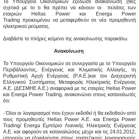
Το Υπουργείο Οικονομικών εξέδωσε ανακοίνωση χθες
σχετικά με το τι θα πρέπει να κάνουν οι πελάτες των
εταιριών Hellas Power και Energa Power
Trading προκειμένου να μεταφερθούν σε νέο προμηθευτή
ηλεκτρικού ρεύματος.
Διαβάστε το πλήρες κείμενο της ανακοίνωσης παρακάτω.
Ανακοίνωση
Το Υπουργείο Οικονομικών σε συνεργασία με το Υπουργείο
Περιβάλλοντος, Ενέργειας και Κλιματικής Αλλαγής, τη
Ρυθμιστική Αρχή Ενέργειας (P.A.E.)και τον Διαχειριστή
Ελληνικού Συστήματος Μεταφοράς Ηλεκτρικής Ενέργειας
Α.Ε. (ΔΕΣΜΗΕ Α.Ε.) αναφορικά με τις εταιρίες Hellas Power
και Energa Power Trading, ανακοινώνει στους καταναλωτές
ότι:
- Όλοι οι λογαριασμοί που έχουν εκδοθεί ή θα εκδοθούν από
τους προμηθευτές Hellas Power Α.Ε. και Energa Power
Trading/ Energa Εμπόριο Λιανικής Ηλεκτρικής Ενέργειας
Α.Ε. και αφορούν σε καταναλώσεις μέχρι και τις 24.01.2012,
μπορούν να εξοφλούνται στους τραπεζικούς λογαριασμούς