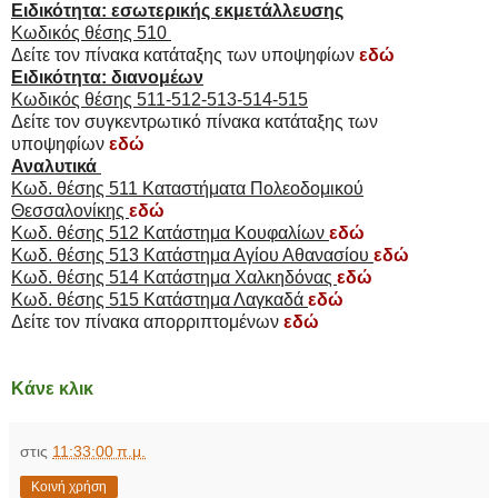
Ειδικότητα: εσωτερικής εκμετάλλευσης
Κωδικός θέσης 510
Δείτε τον πίνακα κατάταξης των υποψηφίων
εδώ
Ειδικότητα: διανομέων
Κωδικός θέσης 511-512-513-514-515
Δείτε τον συγκεντρωτικό πίνακα κατάταξης των
υποψηφίων
εδώ
Αναλυτικά
Κωδ. θέσης 511 Καταστήματα Πολεοδομικού
Θεσσαλονίκης
εδώ
Κωδ. θέσης 512 Κατάστημα Κουφαλίων
εδώ
Κωδ. θέσης 513 Κατάστημα Αγίου Αθανασίου
εδώ
Κωδ. θέσης 514 Κατάστημα Χαλκηδόνας
εδώ
Κωδ. θέσης 515 Κατάστημα Λαγκαδά
εδώ
Δείτε
τον πίνακα απορριπτομένων
εδώ
Κάνε κλικ
στις
11:33:00 π.μ.
Κοινή χρήση