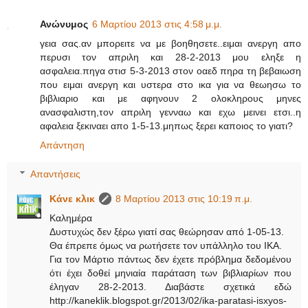
Ανώνυμος
6 Μαρτίου 2013 στις 4:58 μ.μ.
γεια σας.αν μπορειτε να με βοηθησετε..ειμαι ανεργη απο
περυσι τον απριλη και 28-2-2013 μου εληξε η
ασφαλεια.πηγα στισ 5-3-2013 στον οαεδ πηρα τη βεβαιωση
που ειμαι ανεργη και υστερα στο ικα για να θεωησω το
βιβλιαριο και με αφηνουν 2 ολοκληρους μηνες
ανασφαλιστη,τον απριλη γενναω και εχω μεινει ετσι..η
αφαλεια ξεκιναει απο 1-5-13.μηπως ξερει καποιος το γιατι?
Απάντηση
Απαντήσεις
Κάνε κλικ
8 Μαρτίου 2013 στις 10:19 π.μ.
Καλημέρα
Δυστυχώς δεν ξέρω γιατί σας θεώρησαν από 1-05-13.
Θα έπρεπε όμως να ρωτήσετε τον υπάλληλο του ΙΚΑ.
Για τον Μάρτιο πάντως δεν έχετε πρόβλημα δεδομένου
ότι έχει δοθεί μηνιαία παράταση των βιβλιαρίων που
έληγαν 28-2-2013. Διαβάστε σχετικά εδώ
http://kaneklik.blogspot.gr/2013/02/ika-paratasi-isxyos-