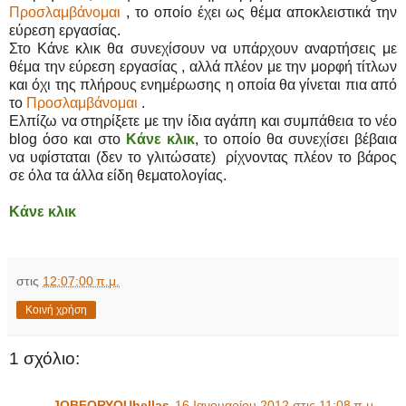
Προσλαμβάνομαι
, το οποίο έχει ως θέμα αποκλειστικά την
εύρεση εργασίας.
Στο Κάνε κλικ θα συνεχίσουν να υπάρχουν αναρτήσεις με
θέμα την εύρεση εργασίας , αλλά πλέον με την μορφή τίτλων
και όχι της πλήρους ενημέρωσης η οποία θα γίνεται πια από
το
Προσλαμβάνομαι
.
Ελπίζω να στηρίξετε με την ίδια αγάπη και συμπάθεια το νέο
blog όσο και στο
Κάνε κλικ
, το οποίο θα συνεχίσει βέβαια
να υφίσταται (δεν το γλιτώσατε) ρίχνοντας πλέον το βάρος
σε όλα τα άλλα είδη θεματολογίας.
Κάνε κλικ
στις
12:07:00 π.μ.
Κοινή χρήση
1 σχόλιο:
JOBFORYOUhellas
16 Ιανουαρίου 2012 στις 11:08 π.μ.