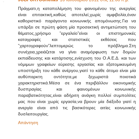
Πράγματι,η καταπολέμηση του φαινομένου της ανεργίας
είναι επιτακτική,καθώς αποτελεί,χωρίς αμφιβολία,έναν
καθοριστικό παράγοντα κοινωνικής απομόνωσης.Για να
υπάρξει σε πρώτη φάση μία προσεκτική αντιμετώπιση του
θέματος,χρήσιμο ”εργαλείο”είναι οι επιστημονικές
καταγραφές και στατιστικές εκθέσεις που
”χαρτογραφούν”λεπτομερώς το πρόβλημα.Στη
συνέχεια,χρειάζεται να γίνει αναμόρφωση των δομών
εκπαίδευσης και κατάρτισης,ενίσχυση του Ο.Α.Ε.Δ. και των
νόμιμων γραφείων εύρεσης εργασίας και εξατομικευμένη
υποστήριξη του κάθε ανέργου,γιατί το κάθε άτομο είναι μία
αυθύπαρκτη οντότητα,με ξεχωριστά ποιοτικά
χαρακτηριστικά.Μέσα σε ένα περιβάλλον οικονομικής
δυσπραγίας και φαινομένων κοινωνικής
παραβατικότητας,είναι αδήριτη ανάγκη πολλοί συμπολίτες
μας που είναι χωρίς εργασία,να βρουν μία διέξοδο γιατί η
ανεργία είναι από τις βασικότερες αιτίες κοινωνικής
δυσλειτουργίας.
Απάντηση