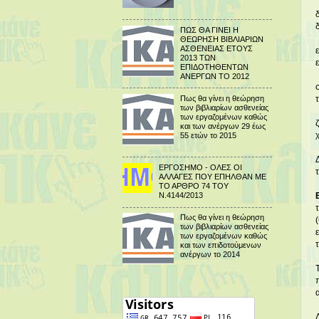
ΠΩΣ ΘΑ ΓΙΝΕΙ Η
ΘΕΩΡΗΣΗ ΒΙΒΛΙΑΡΙΩΝ
ΑΣΘΕΝΕΙΑΣ ΕΤΟΥΣ
2013 ΤΩΝ
ΕΠΙΔΟΤΗΘΕΝΤΩΝ
ΑΝΕΡΓΩΝ ΤΟ 2012
Πως θα γίνει η θεώρηση
των βιβλιαρίων ασθενείας
των εργαζομένων καθώς
και των ανέργων 29 έως
55 ετών το 2015
ΕΡΓΟΣΗΜΟ - ΟΛΕΣ ΟΙ
ΑΛΛΑΓΕΣ ΠΟΥ ΕΠΗΛΘΑΝ ΜΕ
ΤΟ ΑΡΘΡΟ 74 ΤΟΥ
Ν.4144/2013
Πως θα γίνει η θεώρηση
των βιβλιαρίων ασθενείας
των εργαζομένων καθώς
και των επιδοτούμενων
ανέργων το 2014