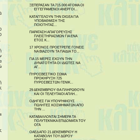
ΞΕΠΕΡΑΣΑΝ ΤΑ 715.000 ΑΤΟΜΑ ΟΙ
ΕΓΓΕΓΡΑΜΕΝΟΙ ΑΝΕΡΓΟΙ...
ά
ΚΑΤΑΓΓΕΛΟΥΝ THN DIGEA ΓΙΑ
ΥΠΟΒΑΘΜΙΣΗ ΤΗΣ
ΠΟΙΟΤΗΤΑΣ...
0
ΠΑΡΑΤΑΣΗ ΑΠΑΓΟΡΕΥΣΗΣ
0
ΠΛΕΙΣΤΗΡΙΑΣΜΩΝ ΓΙΑ ΕΝΑ
.
ΕΤΟΣ Κ...
17 ΧΡΟΝΟΣ ΠΡΟΕΤΡΕΠΕ ΓΟΝΕΙΣ
ή
ΝΑ ΒΙΑΖΟΥΝ ΤΑ ΠΑΙΔΙΑ ΤΟ...
ν
ΓΙΑ 15 ΜΕΡΕΣ ΕΧΟΥΝ ΤΗΝ
α
ΔΥΝΑΤΟΤΗΤΑ ΟΙ ΙΔΙΩΤΕΣ ΝΑ
ώ
ΑΓ...
ΠΥΡΟΣΒΕΣΤΙΚΟ ΣΩΜΑ
ΠΡΟΚΗΡΥΞΗ 725
ΠΥΡΟΣΒΕΣΤΩΝ ΓΕΝΙΚ...
ή
ς
29 ΔΕΚΕΜΒΡΙΟΥ ΘΑ ΠΛΗΡΩΘΟΥΝ
ΚΑΙ ΟΙ ΤΕΛΕΥΤΑΙΟΙ ΑΠΛΗ...
ΟΔΗΓΙΕΣ ΓΙΑ ΥΠΟΨΉΦΙΟΥΣ
ΠΩΛΗΤΕΣ ΚΟΣΜΗΜΑΤΩΝ ΑΠΟ
ΤΗΝ ...
ι
ΚΑΤΑΒΑΛΛΟΝΤΑΙ ΣΗΜΕΡΑ ΤΑ
ΠΟΛΥΤΕΚΝΙΚΑ ΕΠΙΔΟΜΑΤΑ ΤΟΥ
ΟΓΑ
ς
ΟΑΕΔ ΑΠΟ 21 ΔΕΚΕΜΒΡΙΟΥ Η
ΚΑΤΑΒΟΛΗ ΤΟΥ ΔΩΡΟΥ