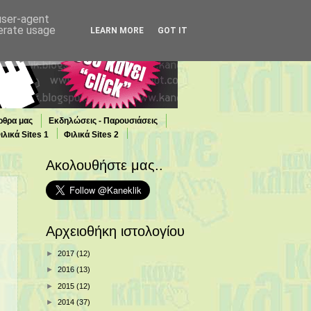
 user-agent
nerate usage
LEARN MORE
GOT IT
ρθρα μας
Εκδηλώσεις - Παρουσιάσεις
ιλικά Sites 1
Φιλικά Sites 2
Ακολουθήστε μας..
Αρχειοθήκη ιστολογίου
►
2017
(12)
►
2016
(13)
►
2015
(12)
►
2014
(37)