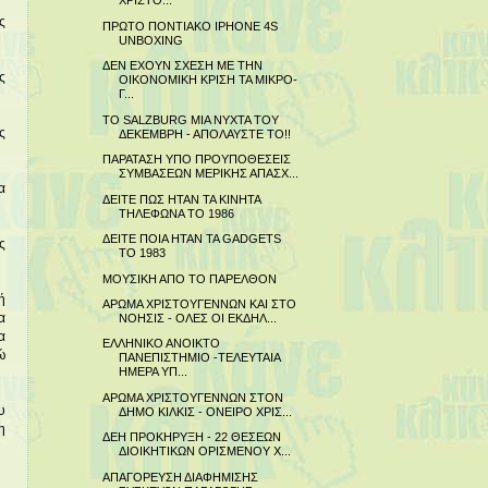
ΧΡΙΣΤΟ...
ς
ΠΡΩΤΟ ΠΟΝΤΙΑΚΟ IPHONE 4S
UNBOXING
ΔΕΝ ΕΧΟΥΝ ΣΧΕΣΗ ΜΕ ΤΗΝ
ς
ΟΙΚΟΝΟΜΙΚΗ ΚΡΙΣΗ ΤΑ ΜΙΚΡΟ-
Γ...
ΤΟ SALZBURG ΜΙΑ ΝΥΧΤΑ ΤΟΥ
ς
ΔΕΚΕΜΒΡΗ - ΑΠΟΛΑΥΣΤΕ ΤΟ!!
ΠΑΡΑΤΑΣΗ ΥΠΟ ΠΡΟΥΠΟΘΕΣΕΙΣ
ΣΥΜΒΑΣΕΩΝ ΜΕΡΙΚΗΣ ΑΠΑΣΧ...
α
ΔΕΙΤΕ ΠΩΣ ΗΤΑΝ ΤΑ ΚΙΝΗΤΑ
ΤΗΛΕΦΩΝΑ ΤΟ 1986
ΔΕΙΤΕ ΠΟΙΑ ΗΤΑΝ ΤΑ GADGETS
ς
TO 1983
ΜΟΥΣΙΚΗ ΑΠΟ ΤΟ ΠΑΡΕΛΘΟΝ
ή
ΑΡΩΜΑ ΧΡΙΣΤΟΥΓΕΝΝΩΝ ΚΑΙ ΣΤΟ
α
ΝΟΗΣΙΣ - ΟΛΕΣ ΟΙ ΕΚΔΗΛ...
α
ΕΛΛΗΝΙΚΟ ΑΝΟΙΚΤΟ
ώ
ΠΑΝΕΠΙΣΤΗΜΙΟ -ΤΕΛΕΥΤΑΙΑ
ΗΜΕΡΑ ΥΠ...
ΑΡΩΜΑ ΧΡΙΣΤΟΥΓΕΝΝΩΝ ΣΤΟΝ
υ
ΔΗΜΟ ΚΙΛΚΙΣ - ΟΝΕΙΡΟ ΧΡΙΣ...
η
ΔΕΗ ΠΡΟΚΗΡΥΞΗ - 22 ΘΕΣΕΩΝ
ΔΙΟΙΚΗΤΙΚΩΝ ΟΡΙΣΜΕΝΟΥ Χ...
ΑΠΑΓΟΡΕΥΣΗ ΔΙΑΦΗΜΙΣΗΣ