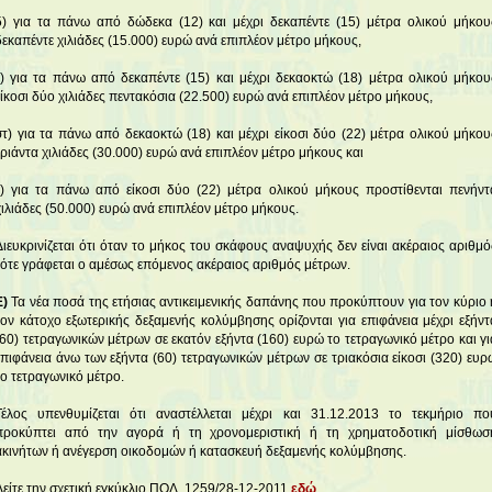
δ) για τα πάνω από δώδεκα (12) και μέχρι δεκαπέντε (15) μέτρα ολικού μήκου
δεκαπέντε χιλιάδες (15.000) ευρώ ανά επιπλέον μέτρο μήκους,
ε) για τα πάνω από δεκαπέντε (15) και μέχρι δεκαοκτώ (18) μέτρα ολικού μήκου
είκοσι δύο χιλιάδες πεντακόσια (22.500) ευρώ ανά επιπλέον μέτρο μήκους,
στ) για τα πάνω από δεκαοκτώ (18) και μέχρι είκοσι δύο (22) μέτρα ολικού μήκου
τριάντα χιλιάδες (30.000) ευρώ ανά επιπλέον μέτρο μήκους και
ζ) για τα πάνω από είκοσι δύο (22) μέτρα ολικού μήκους προστίθενται πενήντ
χιλιάδες (50.000) ευρώ ανά επιπλέον μέτρο μήκους.
Διευκρινίζεται ότι όταν το μήκος του σκάφους αναψυχής δεν είναι ακέραιος αριθμό
τότε γράφεται ο αμέσως επόμενος ακέραιος αριθμός μέτρων.
Ε)
Τα νέα ποσά της ετήσιας αντικειμενικής δαπάνης που προκύπτουν για τον κύριο 
τον κάτοχο εξωτερικής δεξαμενής κολύμβησης ορίζονται για επιφάνεια μέχρι εξήντ
(60) τετραγωνικών μέτρων σε εκατόν εξήντα (160) ευρώ το τετραγωνικό μέτρο και γι
επιφάνεια άνω των εξήντα (60) τετραγωνικών μέτρων σε τριακόσια είκοσι (320) ευρ
το τετραγωνικό μέτρο.
Τέλος υπενθυμίζεται ότι αναστέλλεται μέχρι και 31.12.2013 το τεκμήριο πο
προκύπτει από την αγορά ή τη χρονομεριστική ή τη χρηματοδοτική μίσθωσ
ακινήτων ή ανέγερση οικοδομών ή κατασκευή δεξαμενής κολύμβησης.
Δείτε την σχετική εγκύκλιο ΠΟΛ. 1259/28-12-2011
εδώ