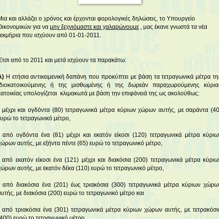
Μια και αλλάζει ο χρόνος και έρχονται φορολογικές δηλώσεις, το Υπουργείο
Οικονομικών για να
μην ξεχνιόμαστε και χαλαρώνουμε
, μας έκανε γνωστά τα νέα
τεκμήρια που ισχύουν από 01-01-2011.
Έτσι από το 2011 και μετά ισχύουν τα παρακάτω:
Α)
Η ετήσια αντικειμενική δαπάνη που προκύπτει με βάση τα τετραγωνικά μέτρα τη
ιδιοκατοικούμενης ή της μισθωμένης ή της δωρεάν παραχωρούμενης κύρια
κατοικίας υπολογίζεται κλιμακωτά με βάση την επιφάνειά της ως ακολούθως:
- μέχρι και ογδόντα (80) τετραγωνικά μέτρα κύριων χώρων αυτής, με σαράντα (40
ευρώ το τετραγωνικό μέτρο,
- από ογδόντα ένα (81) μέχρι και εκατόν είκοσι (120) τετραγωνικά μέτρα κύριω
χώρων αυτής, με εξήντα πέντε (65) ευρώ το τετραγωνικό μέτρο,
- από εκατόν είκοσι ένα (121) μέχρι και διακόσια (200) τετραγωνικά μέτρα κύριω
χώρων αυτής, με εκατόν δέκα (110) ευρώ το τετραγωνικό μέτρο,
- από διακόσια ένα (201) έως τριακόσια (300) τετραγωνικά μέτρα κύριων χώρω
αυτής, με διακόσια (200) ευρώ το τετραγωνικό μέτρο και
- από τριακόσια ένα (301) τετραγωνικά μέτρα κύριων χώρων αυτής, με τετρακόσι
(400) ευρώ το τετραγωνικό μέτρο.