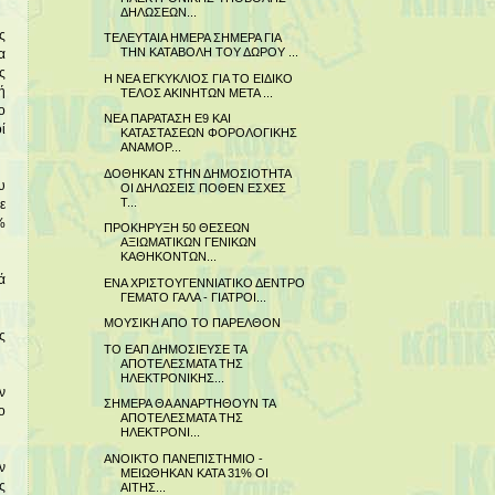
ΔΗΛΩΣΕΩΝ...
ς
ΤΕΛΕΥΤΑΙΑ ΗΜΕΡΑ ΣΗΜΕΡΑ ΓΙΑ
ΤΗΝ ΚΑΤΑΒΟΛΗ ΤΟΥ ΔΩΡΟΥ ...
α
ς
Η ΝΕΑ ΕΓΚΥΚΛΙΟΣ ΓΙΑ ΤΟ ΕΙΔΙΚΟ
ή
ΤΕΛΟΣ ΑΚΙΝΗΤΩΝ ΜΕΤΑ ...
ο
ΝΕΑ ΠΑΡΑΤΑΣΗ Ε9 ΚΑΙ
ί
ΚΑΤΑΣΤΑΣΕΩΝ ΦΟΡΟΛΟΓΙΚΗΣ
ΑΝΑΜΟΡ...
ΔΟΘΗΚΑΝ ΣΤΗΝ ΔΗΜΟΣΙΟΤΗΤΑ
υ
ΟΙ ΔΗΛΩΣΕΙΣ ΠΟΘΕΝ ΕΣΧΕΣ
Τ...
ε
%
ΠΡΟΚΗΡΥΞΗ 50 ΘΕΣΕΩΝ
ΑΞΙΩΜΑΤΙΚΩΝ ΓΕΝΙΚΩΝ
ΚΑΘΗΚΟΝΤΩΝ...
ά
ΕΝΑ ΧΡΙΣΤΟΥΓΕΝΝΙΑΤΙΚΟ ΔΕΝΤΡΟ
ΓΕΜΑΤΟ ΓΑΛΑ - ΓΙΑΤΡΟΙ...
ΜΟΥΣΙΚΗ ΑΠΟ ΤΟ ΠΑΡΕΛΘΟΝ
ς
ΤΟ ΕΑΠ ΔΗΜΟΣΙΕΥΣΕ ΤΑ
ΑΠΟΤΕΛΕΣΜΑΤΑ ΤΗΣ
ΗΛΕΚΤΡΟΝΙΚΗΣ...
ν
ΣΗΜΕΡΑ ΘΑ ΑΝΑΡΤΗΘΟΥΝ ΤΑ
ο
ΑΠΟΤΕΛΕΣΜΑΤΑ ΤΗΣ
ΗΛΕΚΤΡΟΝΙ...
ΑΝΟΙΚΤΟ ΠΑΝΕΠΙΣΤΗΜΙΟ -
ν
ΜΕΙΩΘΗΚΑΝ ΚΑΤΑ 31% ΟΙ
ς
ΑΙΤΗΣ...