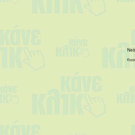
Νεό
Εγγρ