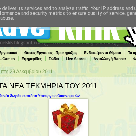
deliver its services and to analyze traffic. Your IP address and
formance and security metrics to ensure quality of service, ge
 abuse.
 Εργασιακά
Θέσεις Εργασίας - Προκηρύξεις
Ενδιαφέροντα Θέματα
Τα ά
... Games
Εφημερίδες
Ζώδια
Live Scores
Ανταλλαγή Banner
Φ
πτη 29 Δεκεμβρίου 2011
ΤΑ ΝΕΑ ΤΕΚΜΗΡΙΑ ΤΟΥ 2011
Τα νέα δωράκια από το Υπουργείο Οικονομικών