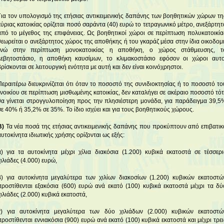
Για τον υπολογισμό της ετήσιας αντικειμενικής δαπάνης των βοηθητικών χώρων τη
κύριας κατοικίας ορίζεται ποσό σαράντα (40) ευρώ το τετραγωνικό μέτρο, ανεξάρτητ
από το μέγεθος της επιφάνειας. Ως βοηθητικοί χώροι σε περίπτωση πολυκατοικία
θεωρείται ο ανεξάρτητος χώρος της αποθήκης ή του γκαράζ μέσα στην ίδια οικοδομ
ενώ στην περίπτωση μονοκατοικίας η αποθήκη, ο χώρος στάθμευσης, τ
λεβητοστάσιο, η αποθήκη καυσίμων, το κλιμακοστάσιο εφόσον οι χώροι αυτο
βρίσκονται σε λειτουργική ενότητα με αυτή και δεν είναι κοινόχρηστοι.
Περαιτέρω διευκρινίζεται ότι όταν το ποσοστό της συνιδιοκτησίας ή το ποσοστό το
ενοικίου σε περίπτωση μισθωμένης κατοικίας, δεν καταλήγει σε ακέραιο ποσοστό τότ
θα γίνεται στρογγυλοποίηση προς την πλησιέστερη μονάδα, για παράδειγμα 39,5
σε 40% ή 35,2% σε 35%. Το ίδιο ισχύει και για τους βοηθητικούς χώρους.
Β)
Τα νέα ποσά της ετήσιας αντικειμενικής δαπάνης που προκύπτουν από επιβατικ
αυτοκίνητα ιδιωτικής χρήσης ορίζονται ως εξής:
α) για τα αυτοκίνητα μέχρι χίλια διακόσια (1.200) κυβικά εκατοστά σε τέσσερι
χιλιάδες (4.000) ευρώ,
β) για αυτοκίνητα μεγαλύτερα των χιλίων διακοσίων (1.200) κυβικών εκατοστώ
προστίθενται εξακόσια (600) ευρώ ανά εκατό (100) κυβικά εκατοστά μέχρι τα δύ
χιλιάδες (2.000) κυβικά εκατοστά,
γ) για αυτοκίνητα μεγαλύτερα των δύο χιλιάδων (2.000) κυβικών εκατοστώ
προστίθενται εννιακόσια (900) ευρώ ανά εκατό (100) κυβικά εκατοστά και μέχρι τρει