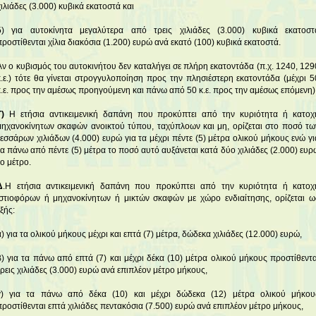
χιλιάδες (3.000) κυβικά εκατοστά και
δ) για αυτοκίνητα μεγαλύτερα από τρεις χιλιάδες (3.000) κυβικά εκατοστ
προστίθενται χίλια διακόσια (1.200) ευρώ ανά εκατό (100) κυβικά εκατοστά.
Αν ο κυβισμός του αυτοκινήτου δεν καταλήγει σε πλήρη εκατοντάδα (π.χ. 1240, 129
κ.ε.) τότε θα γίνεται στρογγυλοποίηση προς την πλησιέστερη εκατοντάδα (μέχρι 5
κ.ε. προς την αμέσως προηγούμενη και πάνω από 50 κ.ε. προς την αμέσως επόμενη)
Γ)
Η ετήσια αντικειμενική δαπάνη που προκύπτει από την κυριότητα ή κατοχ
μηχανοκίνητων σκαφών ανοικτού τύπου, ταχύπλοων και μη, ορίζεται στο ποσό τω
τεσσάρων χιλιάδων (4.000) ευρώ για τα μέχρι πέντε (5) μέτρα ολικού μήκους ενώ γι
τα πάνω από πέντε (5) μέτρα το ποσό αυτό αυξάνεται κατά δύο χιλιάδες (2.000) ευρ
το μέτρο.
Δ
.Η ετήσια αντικειμενική δαπάνη που προκύπτει από την κυριότητα ή κατοχ
ιστιοφόρων ή μηχανοκίνητων ή μικτών σκαφών με χώρο ενδιαίτησης, ορίζεται ω
εξής:
α) για τα ολικού μήκους μέχρι και επτά (7) μέτρα, δώδεκα χιλιάδες (12.000) ευρώ,
β) για τα πάνω από επτά (7) και μέχρι δέκα (10) μέτρα ολικού μήκους προστίθεντα
τρεις χιλιάδες (3.000) ευρώ ανά επιπλέον μέτρο μήκους,
γ) για τα πάνω από δέκα (10) και μέχρι δώδεκα (12) μέτρα ολικού μήκου
προστίθενται επτά χιλιάδες πεντακόσια (7.500) ευρώ ανά επιπλέον μέτρο μήκους,