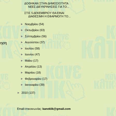
ΔΟΘΗΚΑΝ ΣΤΗΝ ΔΗΜΟΣΙΟΤΗΤΑ
ΝΕΕΣ ΔΙΕΥΚΡΙΝΗΣΕΙΣ ΓΙΑ ΤΟ...
ΣΤΙΣ 5 ΔΕΚΕΜΒΡΙΟΥ ΘΑ ΕΙΝΑΙ
ΔΙΑΘΕΣΙΜΗ Η ΕΦΑΡΜΟΓΗ ΤΟ...
►
Νοεμβρίου
(54)
►
Οκτωβρίου
(63)
►
Σεπτεμβρίου
(56)
τηση
►
Αυγούστου
(37)
►
Ιουλίου
(58)
►
Ιουνίου
(47)
►
Μαΐου
(17)
►
Απριλίου
(13)
►
Μαρτίου
(18)
►
Φεβρουαρίου
(17)
►
Ιανουαρίου
(39)
►
2010
(137)
Email επικοινωνίας:
kaneklik@gmail.com